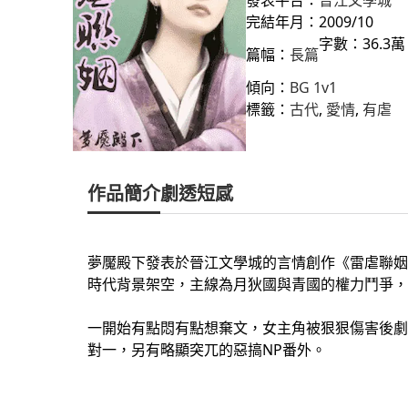
完結年月：2009/10
字數：36.3萬
篇幅：
長篇
傾向：
BG 1v1
標籤：
古代
, 
愛情
, 
有虐
作品簡介
劇透短感
夢魘殿下發表於晉江文學城的言情創作《雷虐聯姻》
時代背景架空，主線為月狄國與青國的權力鬥爭，
一開始有點悶有點想棄文，女主角被狠狠傷害後劇
對一，另有略顯突兀的惡搞NP番外。