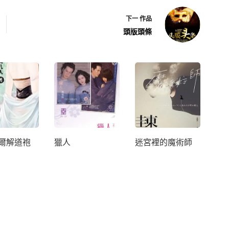
下一
作品
頭版頭條
爾解道袍
獵人
迷宮裡的魔術師