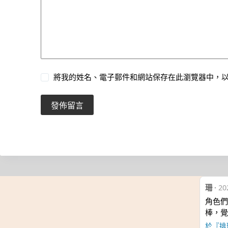
將我的姓名、電子郵件和網站保存在此瀏覽器中，
發佈留言
珊
·
20
角色們
棒，覺
於『排球