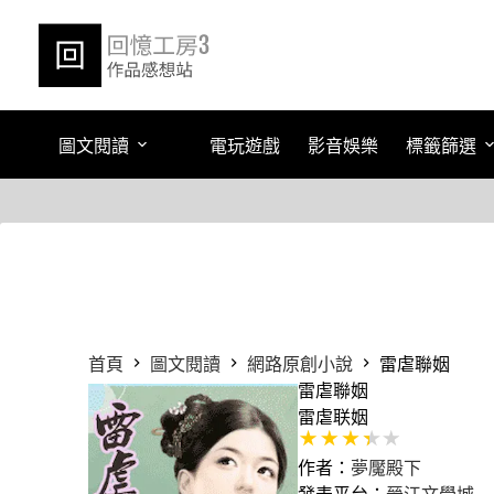
跳
至
主
要
內
容
圖文閱讀
電玩遊戲
影音娛樂
標籤篩選
首頁
圖文閱讀
網路原創小說
雷虐聯姻
雷虐聯姻
雷虐联姻
作者：
夢魘殿下
發表平台：
晉江文學城