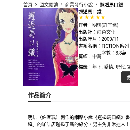
首頁
圖文閱讀
商業發行小說
邂逅馬口鐵
邂逅馬口鐵
作者：
明琲(許宜珮)
出版社：
紅色文化
出版年月：2000/11
書系名稱：FICTION系列
字數：8.8萬
篇幅：
中篇
標籤：
年下
, 
愛情
, 
現代
, 
作品簡介
明琲（許宜珮）創作的網路小說《邂逅馬口鐵》書
鐵」的咖啡店邂逅了新的緣分，男主角非常迷人！