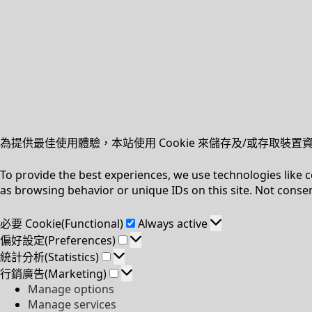
為提供最佳使用體驗，本站使用 Cookie 來儲存及/或存取
To provide the best experiences, we use technologies like 
as browsing behavior or unique IDs on this site. Not conse
必
必要 Cookie(Functional)
Always active
要
偏
偏好設定(Preferences)
Cookie(Functional)
好
統
統計分析(Statistics)
設
計
行
行銷廣告(Marketing)
定
分
銷
Manage options
(Preferences)
析
廣
Manage services