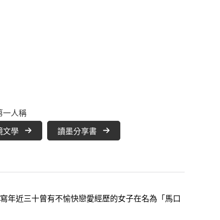
第一人稱
鏡文學
讀墨分享書
寫年近三十曾有不愉快戀愛經歷的女子在名為「馬口