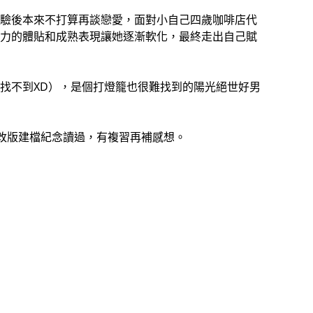
驗後本來不打算再談戀愛，面對小自己四歲咖啡店代
力的體貼和成熟表現讓她逐漸軟化，最終走出自己賦
找不到XD），是個打燈籠也很難找到的陽光絕世好男
5年改版建檔紀念讀過，有複習再補感想。