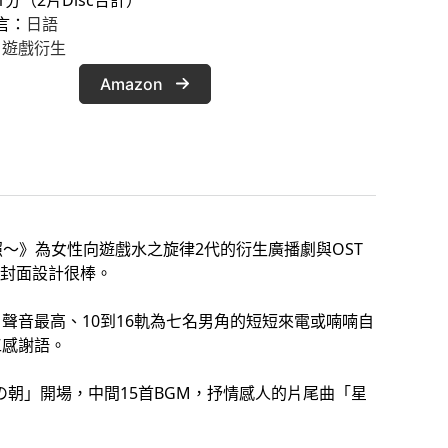
言：
日語
 
遊戲衍生
Amazon
照～》為女性向遊戲水之旋律2代的衍生廣播劇與OST
封面設計很棒。
ら聲音最高、10到16軌為七名男角的短短來電或喃喃自
工感謝語。
つの朝」開場，中間15首BGM，抒情感人的片尾曲「星
。