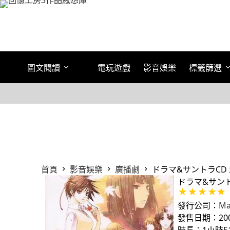
跳
至
主
要
內
容
圖文閱讀
電玩遊戲
影音娛樂
標籤篩選
首頁
影音娛樂
廣播劇
ドラマ&サントラCD
ドラマ&サント
發行公司：
Ma
發售日期：2006
時長：1小時5