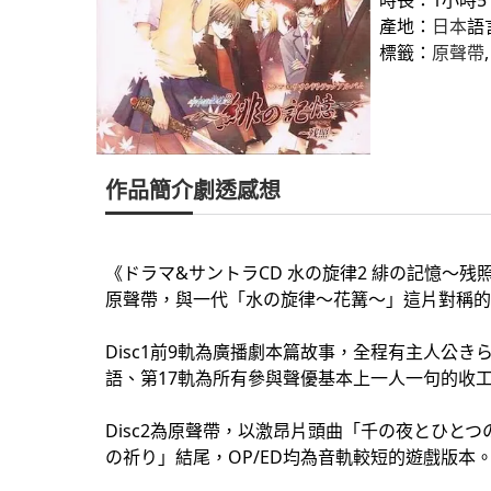
產地：
日本
語
標籤：
原聲帶
,
作品簡介
劇透感想
《ドラマ&サントラCD 水の旋律2 緋の記憶～残
原聲帶，與一代「水の旋律～花篝～」這片對稱的
Disc1前9軌為廣播劇本篇故事，全程有主人公き
語、第17軌為所有參與聲優基本上一人一句的收
Disc2為原聲帶，以激昂片頭曲「千の夜とひと
の祈り」結尾，OP/ED均為音軌較短的遊戲版本