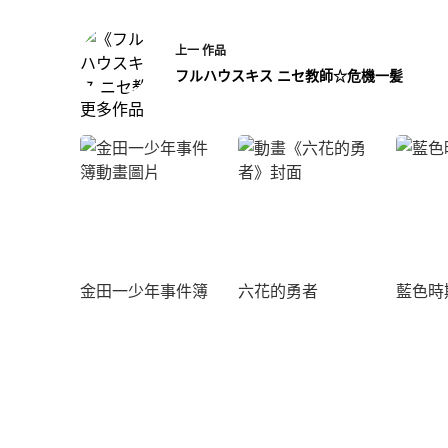
上一
作品
フルハウスキス ニセ教師☆危機一髪
更多作品
金田一少年事件簿
六花的勇者
藍色時