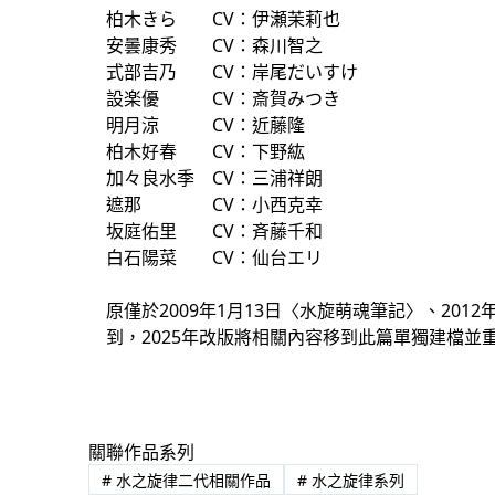
柏木きら CV：伊瀬茉莉也
安曇康秀 CV：森川智之
式部吉乃 CV：岸尾だいすけ
設楽優 CV：斎賀みつき
明月涼 CV：近藤隆
柏木好春 CV：下野紘
加々良水季 CV：三浦祥朗
遮那 CV：小西克幸
坂庭佑里 CV：斉藤千和
白石陽菜 CV：仙台エリ
原僅於2009年1月13日〈水旋萌魂筆記〉、201
到，2025年改版將相關內容移到此篇單獨建檔並
關聯作品系列
#
水之旋律二代相關作品
#
水之旋律系列