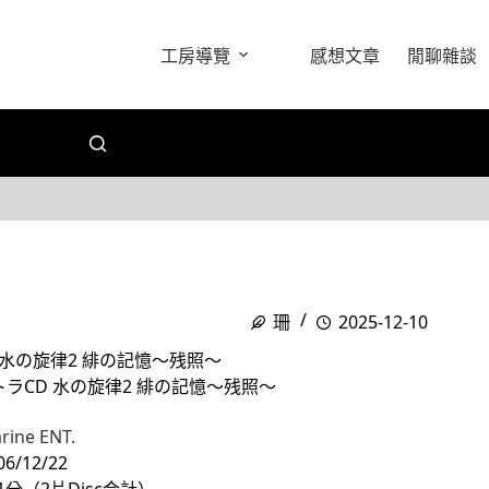
工房導覽
感想文章
閒聊雜談
珊
2025-12-10
 水の旋律2 緋の記憶～残照～
ラCD 水の旋律2 緋の記憶～残照～
rine ENT.
/12/22
1分（2片Disc合計）