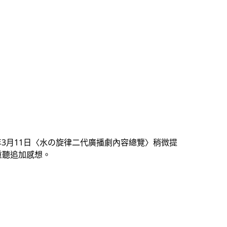
2年3月11日〈水の旋律二代廣播劇內容總覽〉稍微提
重聽追加感想。