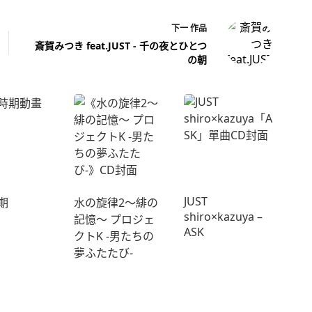
下一
作品
斎賀みつき feat.JUST - 千の夜とひとつ
の朝
JUST
期
水の旋律2～緋の
shiro×kazuya –
記憶～ プロジェ
ASK
クトK -男たちの
夢ふたたび-