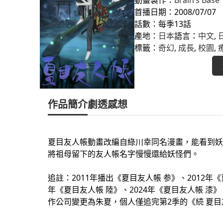
首播日期：2008/07/07
話數：每季13話
產地：
日本
語言：
中文
, 
標籤：
奇幻
, 
成長
, 
校園
, 
作品簡介
劇透感想
夏目友人帳動畫改編自綠川幸同名漫畫，能看到妖
將祖母留下的友人帳名字慢慢還給妖怪們。
追註：2011年播出《夏目友人帳 参》、2012年《
年《夏目友人帳 陸》、2024年《夏目友人帳 漆
作公司變更為朱夏，個人僅追完第2季的《続 夏