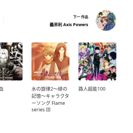
下一
作品
義呆利 Axis Powers
血
水の旋律2～緋の
路人超能100
記憶～キャラクタ
ーソング Flame
series III