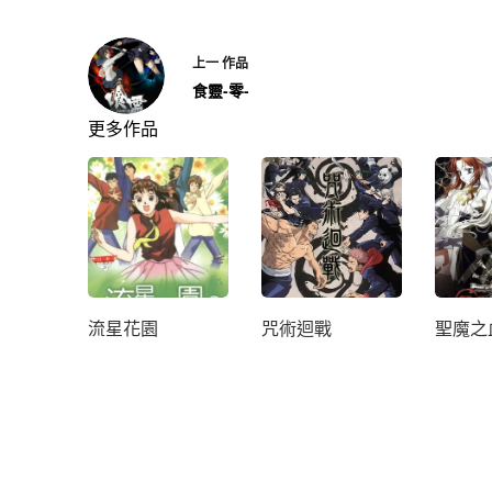
上一
作品
食靈-零-
更多作品
流星花園
咒術迴戰
聖魔之