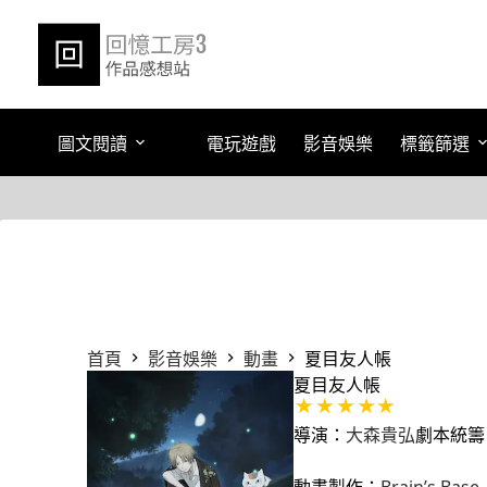
跳
至
主
要
內
容
圖文閱讀
電玩遊戲
影音娛樂
標籤篩選
首頁
影音娛樂
動畫
夏目友人帳
夏目友人帳
導演：
大森貴弘
劇本統籌
動畫製作：
Brain’s Base