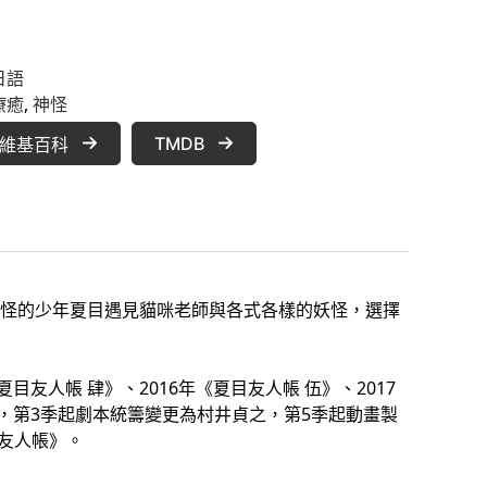
日語
療癒
, 
神怪
TMDB
維基百科
怪的少年夏目遇見貓咪老師與各式各樣的妖怪，選擇
夏目友人帳 肆》、2016年《夏目友人帳 伍》、2017
》，第3季起劇本統籌變更為村井貞之，第5季起動畫製
目友人帳》。