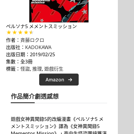
ペルソナ5 メメントスミッション
作者：
斉藤ロクロ
出版社：
KADOKAWA
出版日期：2019/02/25
集數：全3冊
標籤：
怪盜
, 
推理
, 
遊戲衍生
Amazon
作品簡介
劇透感想
遊戲女神異聞錄5的改編漫畫《ペルソナ5 メ
メントスミッション》譯為《女神異聞錄5
Mementos Mission》，高中生怪盜團接獲演