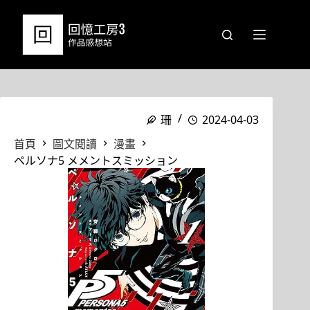
跳
至
主
要
內
容
珊
2024-04-03
首頁
圖文閱讀
漫畫
ペルソナ5 メメントスミッション