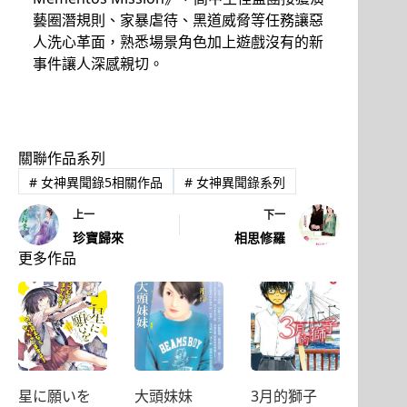
藝圈潛規則、家暴虐待、黑道威脅等任務讓惡
人洗心革面，熟悉場景角色加上遊戲沒有的新
事件讓人深感親切。
關聯作品系列
#
女神異聞錄5相關作品
#
女神異聞錄系列
上一
下一
珍寶歸來
相思修羅
更多作品
星に願いを
大頭妹妹
3月的獅子