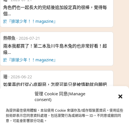
角色們也一起長大的完結後追加設定真的很棒，覺得每
個…
於『排球少年！！magazine』
熱帶魚
·
2026-07-21
兩本我都買了！第二本及川牛島木兔的也非常好看！超
級…
於『排球少年！！magazine』
珊
·
2026-06-22
如果真的打從心底厭惡，怎麼可能只是被情勒就自願把
時…
管理 Cookie 同意(Manage
於『強風吹拂』
consent)
為提供最佳使用體驗，本站使用 Cookie 來儲存及/或存取裝置資訊。使用這些
熱帶魚
·
2026-06-22
技術即表示您同意資料處理，包括瀏覽行為或網站唯一 ID。不同意或撤回同
意，可能會影響部分功能。
之前看到網路上有人說灰二自私情勒大家陪他圓夢，但