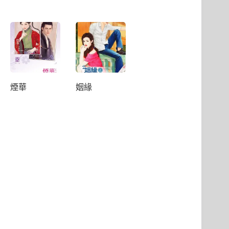
煙華
姻緣