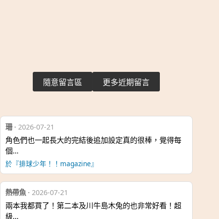
隨意留言區
更多近期留言
珊
·
2026-07-21
角色們也一起長大的完結後追加設定真的很棒，覺得每
個…
於『排球少年！！magazine』
熱帶魚
·
2026-07-21
兩本我都買了！第二本及川牛島木兔的也非常好看！超
級…