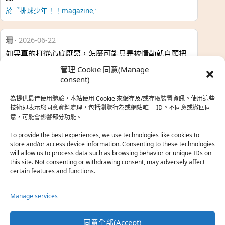
於『排球少年！！magazine』
珊
·
2026-06-22
如果真的打從心底厭惡，怎麼可能只是被情勒就自願把
時…
管理 Cookie 同意(Manage
於『強風吹拂』
consent)
為提供最佳使用體驗，本站使用 Cookie 來儲存及/或存取裝置資訊。使用這些
熱帶魚
·
2026-06-22
技術即表示您同意資料處理，包括瀏覽行為或網站唯一 ID。不同意或撤回同
意，可能會影響部分功能。
之前看到網路上有人說灰二自私情勒大家陪他圓夢，但
真…
To provide the best experiences, we use technologies like cookies to
store and/or access device information. Consenting to these technologies
於『強風吹拂』
will allow us to process data such as browsing behavior or unique IDs on
this site. Not consenting or withdrawing consent, may adversely affect
certain features and functions.
珊
·
2026-06-18
我也喜歡運動番，雖然前陣子挑戰鑽石王牌失敗了，看
Manage services
第…
於『白領羽球部』
同意全部(Accept)