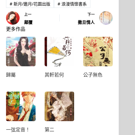
#
新月/邀月/花園出版
#
浪漫情懷書系
上一
下一
顛覆
撒旦情人
更多作品
歸屬
其軒若何
公子無色
一弦定音！
第二