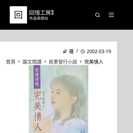
跳
至
主
要
內
容
珊
2002-03-19
首頁
圖文閱讀
商業發行小說
完美情人