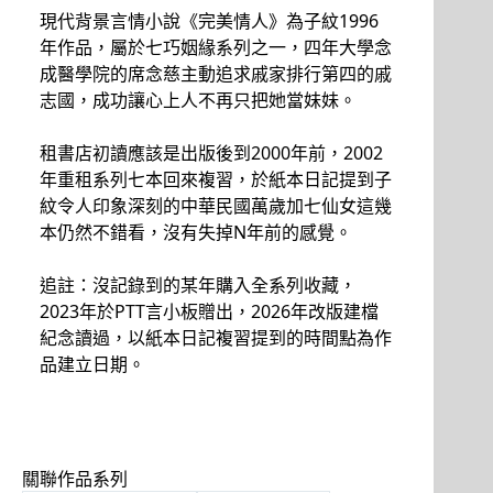
現代背景言情小說《完美情人》為子紋1996
年作品，屬於七巧姻緣系列之一，四年大學念
成醫學院的席念慈主動追求戚家排行第四的戚
志國，成功讓心上人不再只把她當妹妹。
租書店初讀應該是出版後到2000年前，2002
年重租系列七本回來複習，於紙本日記提到子
紋令人印象深刻的中華民國萬歲加七仙女這幾
本仍然不錯看，沒有失掉N年前的感覺。
追註：沒記錄到的某年購入全系列收藏，
2023年於PTT言小板贈出，2026年改版建檔
紀念讀過，以紙本日記複習提到的時間點為作
品建立日期。
關聯作品系列