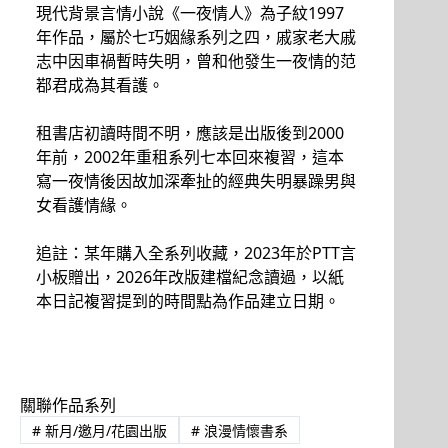
現代背景言情小說《一夜情人》為子紋1997
年作品，屬於七巧姻緣系列之四，戚家老大戚
志中因車禍暫時失明，曾和他發生一夜情的范
鄀君成為其看護。
租書店初讀時間不明，應該是出版後到2000
年前，2002年重租系列七本回來複習，這本
寫一夜情後因故加深牽扯的經典失明暴躁男與
女看護情緣。
追註：某年購入全系列收藏，2023年於PTT言
小板贈出，2026年改版建檔紀念讀過，以紙
本日記複習提到的時間點為作品建立日期。
關聯作品系列
#
新月/邀月/花園出版
#
浪漫情懷書系