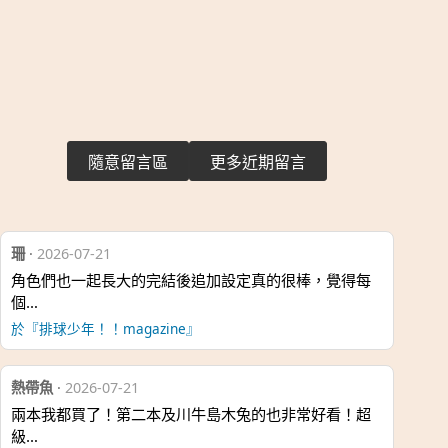
隨意留言區
更多近期留言
珊
·
2026-07-21
角色們也一起長大的完結後追加設定真的很棒，覺得每
個…
於『排球少年！！magazine』
熱帶魚
·
2026-07-21
兩本我都買了！第二本及川牛島木兔的也非常好看！超
級…