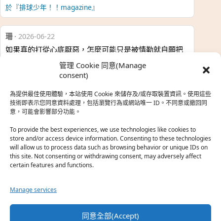
於『排球少年！！magazine』
珊
·
2026-06-22
如果真的打從心底厭惡，怎麼可能只是被情勒就自願把
時…
管理 Cookie 同意(Manage
於『強風吹拂』
consent)
為提供最佳使用體驗，本站使用 Cookie 來儲存及/或存取裝置資訊。使用這些
熱帶魚
·
2026-06-22
技術即表示您同意資料處理，包括瀏覽行為或網站唯一 ID。不同意或撤回同
意，可能會影響部分功能。
之前看到網路上有人說灰二自私情勒大家陪他圓夢，但
真…
To provide the best experiences, we use technologies like cookies to
store and/or access device information. Consenting to these technologies
於『強風吹拂』
will allow us to process data such as browsing behavior or unique IDs on
this site. Not consenting or withdrawing consent, may adversely affect
certain features and functions.
珊
·
2026-06-18
我也喜歡運動番，雖然前陣子挑戰鑽石王牌失敗了，看
Manage services
第…
於『白領羽球部』
同意全部(Accept)