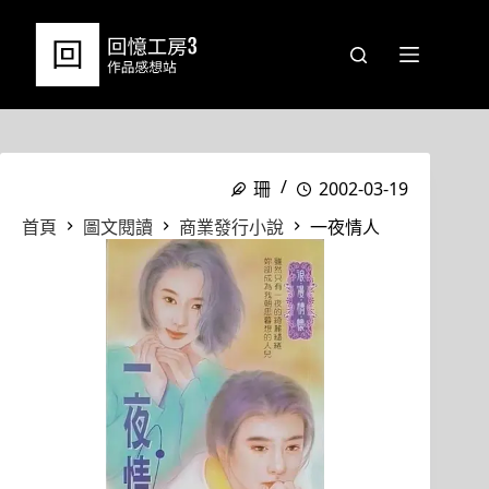
跳
至
主
要
內
容
珊
2002-03-19
首頁
圖文閱讀
商業發行小說
一夜情人