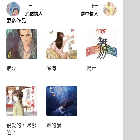
上一
下一
沸點情人
夢中情人
更多作品
狼煙
深海
楊舞
親愛的，您哪
她的貓
位？