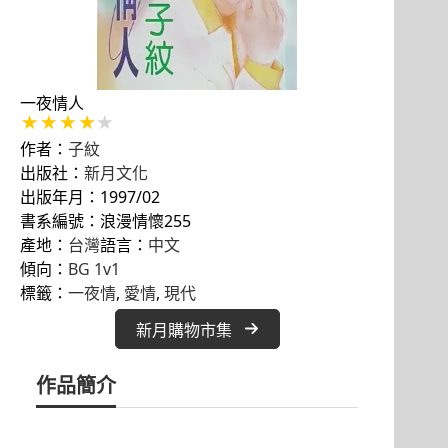
一夜情人
作者：
子紋
出版社：
新月文化
出版年月：1997/02
書系編號：浪漫情懷255
產地：
台灣
語言：
中文
傾向：
BG 1v1
標籤：
一夜情
, 
愛情
, 
現代
新月購物市集
作品簡介