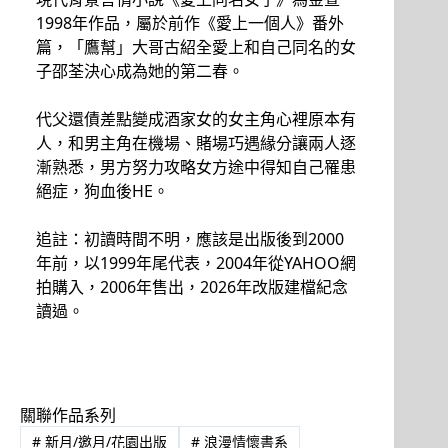
1998年作品，屬於前作《愛上一個人》番外
篇，「鷹幫」大哥古紹全愛上和自己同名的女
子邵荃決心成為她的第二春。
代父還債差點變成酒家女的女主角心裡原本有
人，和男主角在機場、賭場巧遇緣分讓兩人逐
漸熟悉，男方努力攻略女方途中得知自己罹患
絕症，狗血後HE。
追註：初讀時間不明，應該是出版後到2000
年前，以1999年尾代表，2004年從YAHOO網
拍購入，2006年售出，2026年改版建檔紀念
讀過。
關聯作品系列
#
新月/邀月/花園出版
#
浪漫情懷書系