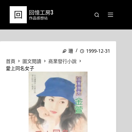
跳
至
主
要
內
容
珊
1999-12-31
首頁
圖文閱讀
商業發行小說
愛上同名女子