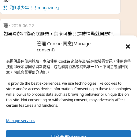
於『排球少年！！magazine』
珊
·
2026-06-22
如果真的打從心底厭惡，怎麼可能只是被情勒就自願把
時…
管理 Cookie 同意(Manage
於『強風吹拂』
consent)
為提供最佳使用體驗，本站使用 Cookie 來儲存及/或存取裝置資訊。使用這些
熱帶魚
·
2026-06-22
技術即表示您同意資料處理，包括瀏覽行為或網站唯一 ID。不同意或撤回同
意，可能會影響部分功能。
之前看到網路上有人說灰二自私情勒大家陪他圓夢，但
真…
To provide the best experiences, we use technologies like cookies to
store and/or access device information. Consenting to these technologies
於『強風吹拂』
will allow us to process data such as browsing behavior or unique IDs on
this site. Not consenting or withdrawing consent, may adversely affect
certain features and functions.
珊
·
2026-06-18
我也喜歡運動番，雖然前陣子挑戰鑽石王牌失敗了，看
Manage services
第…
於『白領羽球部』
同意全部(Accept)