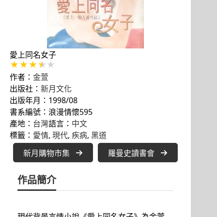
愛上同名女子
作者：
金萱
出版社：
新月文化
出版年月：1998/08
書系編號：浪漫情懷595
產地：
台灣
語言：
中文
標籤：
愛情
, 
現代
, 
疾病
, 
黑道
新月購物市集
羅曼史讀書會
作品簡介
現代背景言情小說《愛上同名女子》為金萱