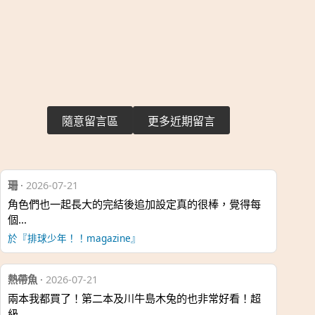
隨意留言區
更多近期留言
珊
·
2026-07-21
角色們也一起長大的完結後追加設定真的很棒，覺得每
個…
於『排球少年！！magazine』
熱帶魚
·
2026-07-21
兩本我都買了！第二本及川牛島木兔的也非常好看！超
級…