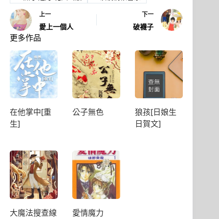
上一
下一
愛上一個人
破襪子
更多作品
在他掌中[重
公子無色
狼孩[日娘生
生]
日賀文]
大魔法搜查線
愛情魔力