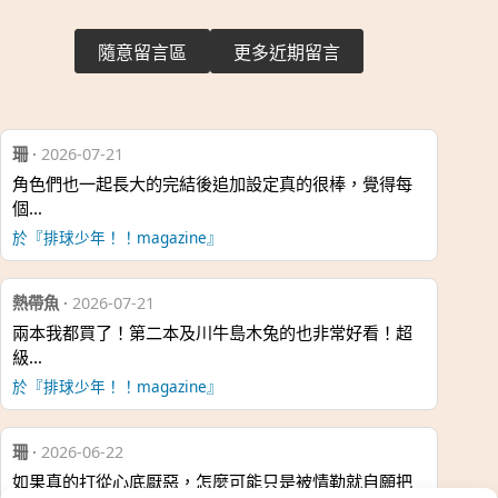
隨意留言區
更多近期留言
珊
·
2026-07-21
角色們也一起長大的完結後追加設定真的很棒，覺得每
個…
於『排球少年！！magazine』
熱帶魚
·
2026-07-21
兩本我都買了！第二本及川牛島木兔的也非常好看！超
級…
於『排球少年！！magazine』
珊
·
2026-06-22
如果真的打從心底厭惡，怎麼可能只是被情勒就自願把