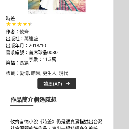
時差
作者：
攸齊
出版社：
萬達盛
出版年月：2018/10
書系編號：首席珍品0080
字數：11.3萬
篇幅：
長篇
標籤：
愛情
, 
暗戀
, 
更生人
, 
現代
讀墨(AP)
作品簡介
劇透感想
攸齊言情小說《時差》仍是很真實描述出台灣
社會問題的好作品，寫出一場持續多年的暗