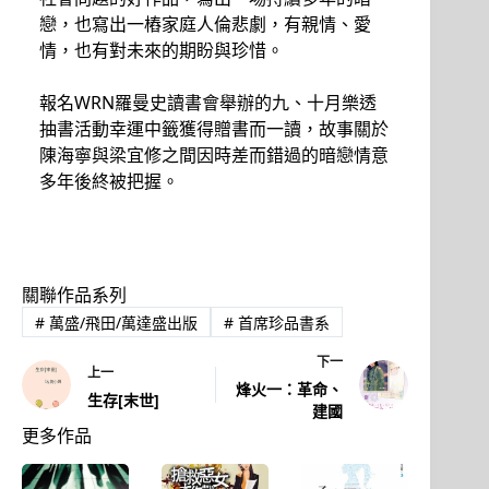
戀，也寫出一樁家庭人倫悲劇，有親情、愛
情，也有對未來的期盼與珍惜。
報名WRN羅曼史讀書會舉辦的九、十月樂透
抽書活動幸運中籤獲得贈書而一讀，故事關於
陳海寧與梁宜修之間因時差而錯過的暗戀情意
多年後終被把握。
關聯作品系列
#
萬盛/飛田/萬達盛出版
#
首席珍品書系
下一
上一
烽火一：革命、
生存[末世]
建國
更多作品