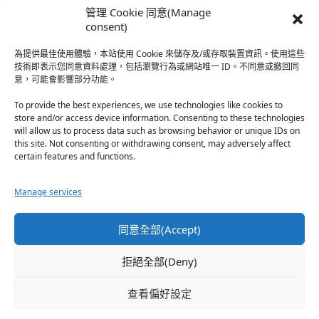
時…
管理 Cookie 同意(Manage
於『強風吹拂』
consent)
為提供最佳使用體驗，本站使用 Cookie 來儲存及/或存取裝置資訊。使用這些
熱帶魚
·
2026-06-22
技術即表示您同意資料處理，包括瀏覽行為或網站唯一 ID。不同意或撤回同
意，可能會影響部分功能。
之前看到網路上有人說灰二自私情勒大家陪他圓夢，但
真…
To provide the best experiences, we use technologies like cookies to
store and/or access device information. Consenting to these technologies
於『強風吹拂』
will allow us to process data such as browsing behavior or unique IDs on
this site. Not consenting or withdrawing consent, may adversely affect
certain features and functions.
珊
·
2026-06-18
我也喜歡運動番，雖然前陣子挑戰鑽石王牌失敗了，看
Manage services
第…
於『白領羽球部』
同意全部(Accept)
熱帶魚
·
2026-06-18
拒絕全部(Deny)
看了排少、強風吹拂，依然還是很喜歡運動番於是接續
著…
查看偏好設定
於『白領羽球部』