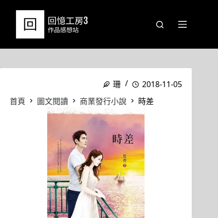
跳
至
主
要
內
容
珊
2018-11-05
首頁
圖文閱讀
商業發行小說
時差