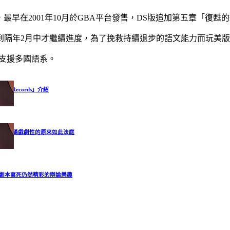
譯為《逆轉裁判》，最早在2001年10月於GBA平台發售，DS版追加第五
放置到隔年2月中才繼續進度，為了挽救持續退步的語文能力而玩
本，並支援多國語系。
t Records」介紹
想：充滿戲劇性的原來如此法庭
：劇本寫死仍然精彩的辯論樂趣