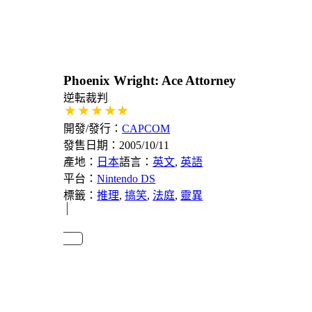
Phoenix Wright: Ace Attorney
逆転裁判
開發/發行：
CAPCOM
發售日期：2005/10/11
產地：
日本
語言：
英文
, 
英語
平台：
Nintendo DS
標籤：
推理
, 
搞笑
, 
法庭
, 
靈異
維基百科