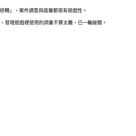
章「復甦的逆轉」，案件調查與庭審都很有遊戲性。
美版，發現遊戲裡使用的詞彙不算太難，已一輪破關。