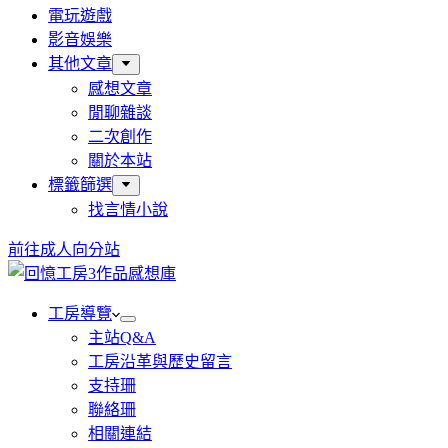
電玩遊戲
影音娛樂
其他文章
感想文章
閒聊雜談
二次創作
關於本站
標籤篩選
找言情小說
前往成人向分站
工房導覽
主站Q&A
工房沿革與歷史留言
支持珊
聯絡珊
相關連結