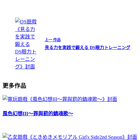
上一
作品
見る力を実践で鍛える DS眼力トレーニング
更多作品
風色幻想III～罪與罰的鎮魂歌～