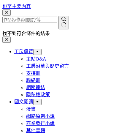
跳至主要內容
找不到符合條件的結果
工房導覽
主站Q&A
工房沿革與歷史留言
支持珊
聯絡珊
相關連結
隱私權政策
圖文閱讀
漫畫
網路原創小說
商業發行小說
其他書籍