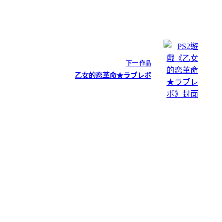
下一
作品
乙女的恋革命★ラブレボ