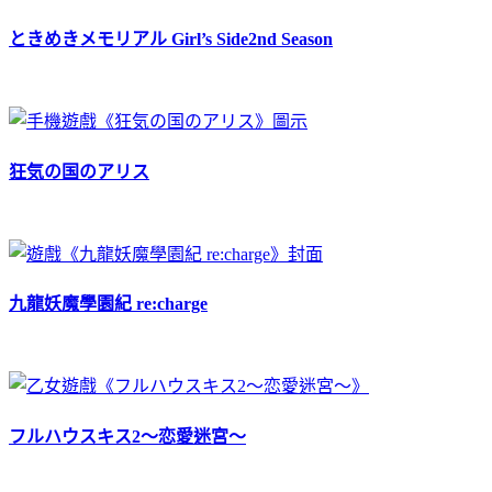
ときめきメモリアル Girl’s Side2nd Season
狂気の国のアリス
九龍妖魔學園紀 re:charge
フルハウスキス2～恋愛迷宮～