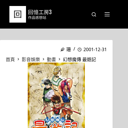
跳
至
主
要
內
容
珊
2001-12-31
首頁
影音娛樂
動畫
幻想魔傳 最遊記