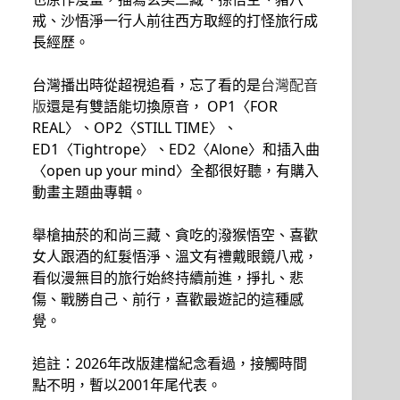
戒、沙悟淨一行人前往西方取經的打怪旅行成
長經歷。
台灣播出時從超視追看，忘了看的是
台灣配音
版
還是有雙語能切換原音， OP1〈FOR
REAL〉、OP2〈STILL TIME〉、
ED1〈Tightrope〉、ED2〈Alone〉和插入曲
〈open up your mind〉全都很好聽，有購入
動畫主題曲專輯。
舉槍抽菸的和尚三藏、貪吃的潑猴悟空、喜歡
女人跟酒的紅髮悟淨、溫文有禮戴眼鏡八戒，
看似漫無目的旅行始終持續前進，掙扎、悲
傷、戰勝自己、前行，喜歡最遊記的這種感
覺。
追註：2026年改版建檔紀念看過，接觸時間
點不明，暫以2001年尾代表。