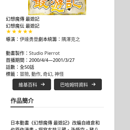
幻想魔傳 最遊記
幻想魔伝 最遊記
導演：
伊達勇登
劇本統籌：
隅澤克之
動畫製作：
Studio Pierrot
首播期間：2000/4/4—2001/3/27
話數：全50話
標籤：
冒險
, 
動作
, 
奇幻
, 
神怪
維基百科
巴哈姆特資料
作品簡介
日本動畫《幻想魔傳 最遊記》改編自峰倉和
也原作漫畫，描寫玄奘三藏、孫悟空、豬八