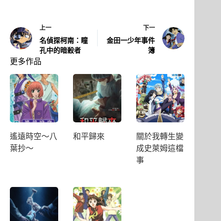
上一
下一
名偵探柯南：瞳
金田一少年事件
孔中的暗殺者
簿
更多作品
遙遠時空〜八
和平歸來
關於我轉生變
葉抄〜
成史萊姆這檔
事