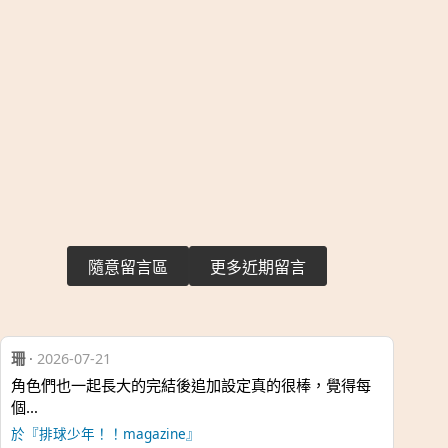
隨意留言區
更多近期留言
珊
·
2026-07-21
角色們也一起長大的完結後追加設定真的很棒，覺得每
個…
於『排球少年！！magazine』