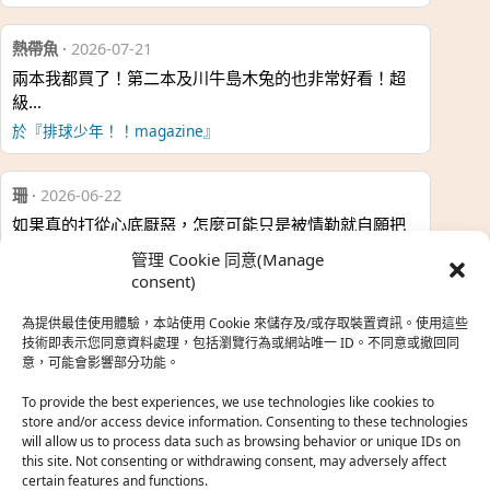
熱帶魚
·
2026-07-21
兩本我都買了！第二本及川牛島木兔的也非常好看！超
級…
於『排球少年！！magazine』
珊
·
2026-06-22
如果真的打從心底厭惡，怎麼可能只是被情勒就自願把
時…
管理 Cookie 同意(Manage
於『強風吹拂』
consent)
為提供最佳使用體驗，本站使用 Cookie 來儲存及/或存取裝置資訊。使用這些
熱帶魚
·
2026-06-22
技術即表示您同意資料處理，包括瀏覽行為或網站唯一 ID。不同意或撤回同
意，可能會影響部分功能。
之前看到網路上有人說灰二自私情勒大家陪他圓夢，但
真…
To provide the best experiences, we use technologies like cookies to
store and/or access device information. Consenting to these technologies
於『強風吹拂』
will allow us to process data such as browsing behavior or unique IDs on
this site. Not consenting or withdrawing consent, may adversely affect
certain features and functions.
珊
·
2026-06-18