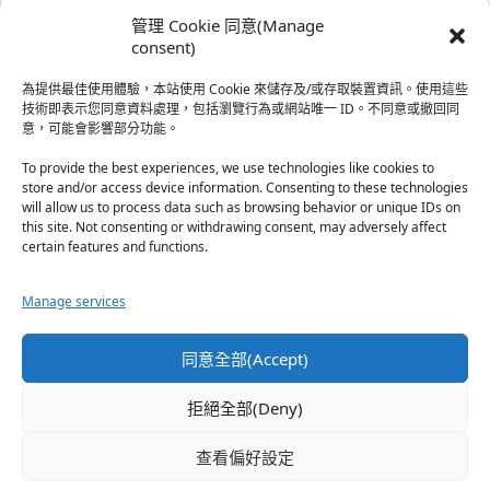
時…
管理 Cookie 同意(Manage
於『強風吹拂』
consent)
為提供最佳使用體驗，本站使用 Cookie 來儲存及/或存取裝置資訊。使用這些
熱帶魚
·
2026-06-22
技術即表示您同意資料處理，包括瀏覽行為或網站唯一 ID。不同意或撤回同
意，可能會影響部分功能。
之前看到網路上有人說灰二自私情勒大家陪他圓夢，但
真…
To provide the best experiences, we use technologies like cookies to
store and/or access device information. Consenting to these technologies
於『強風吹拂』
will allow us to process data such as browsing behavior or unique IDs on
this site. Not consenting or withdrawing consent, may adversely affect
certain features and functions.
珊
·
2026-06-18
我也喜歡運動番，雖然前陣子挑戰鑽石王牌失敗了，看
Manage services
第…
於『白領羽球部』
同意全部(Accept)
熱帶魚
·
2026-06-18
拒絕全部(Deny)
看了排少、強風吹拂，依然還是很喜歡運動番於是接續
著…
查看偏好設定
於『白領羽球部』