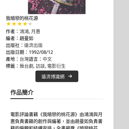
我暗戀的桃花源
作者：
鴻鴻
,
月惠
編者：趙曼如
出版社：
遠流出版
出版日期：1992/08/12
產地：
台灣
語言：
中文
標籤：
舞台劇
, 
訪談
, 
電影衍生
遠流博識網
作品簡介
電影評論書籍《我暗戀的桃花源》由鴻鴻與月
惠負責書籍的創作與編著，並由趙曼如負責書
籍的編輯和結構安排，全書揭露《暗戀桃花