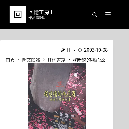
跳
至
主
要
內
容
珊
2003-10-08
首頁
圖文閱讀
其他書籍
我暗戀的桃花源