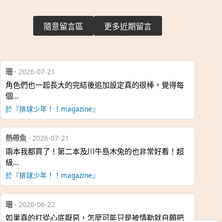
隨意留言區
更多近期留言
珊
·
2026-07-21
角色們也一起長大的完結後追加設定真的很棒，覺得每
個…
於『排球少年！！magazine』
熱帶魚
·
2026-07-21
兩本我都買了！第二本及川牛島木兔的也非常好看！超
級…
於『排球少年！！magazine』
珊
·
2026-06-22
如果真的打從心底厭惡，怎麼可能只是被情勒就自願把