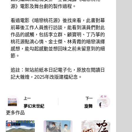
源》電影及舞台劇的製作過程。
看過電影《暗戀桃花源》後找來看，此書對幕
前幕後工作人員進行訪談，能看到演員們對此
作品的感觸，包括李立群、顧寶明、丁乃箏的
桃花源點滴心情、金士傑、林青霞的暗戀演繹
感想，能勾起感動並想回味之前未留意到的細
節。
追註：架站前紙本日記電子化，原放在閱讀日
記大雜燴，2025年改版建檔紀念。
上一
下一
夢幻末世紀
旋舞
更多作品