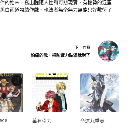
件的始末，寫出醜陋人性和可悲現實，有權勢的混蛋
黑白兩道勾結作戲、執法者無奈無力無能只好敷衍了
下一
作品
怕痛的我，把防禦力點滿就對了
ece
萬有引力
命運九重奏