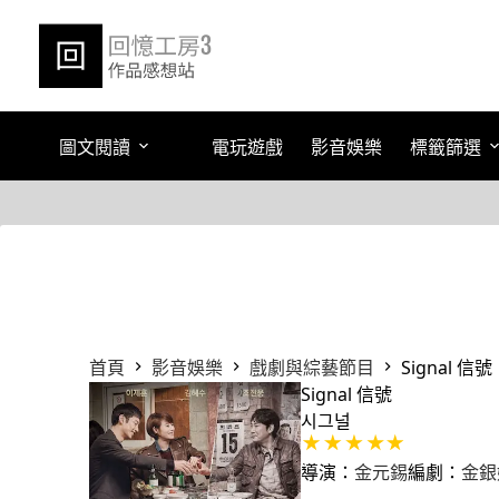
跳
至
主
要
內
容
圖文閱讀
電玩遊戲
影音娛樂
標籤篩選
首頁
影音娛樂
戲劇與綜藝節目
Signal 信號
Signal 信號
시그널
導演：
金元錫
編劇：
金銀