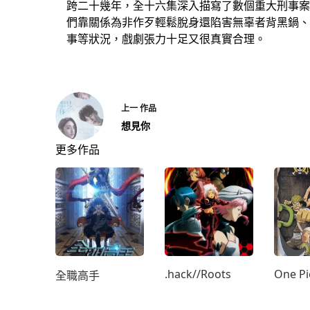
跨二十幾年，全十六集深入描寫了數個重大刑事案
們靠關係為非作歹輕鬆脫身還陷害無辜者背黑鍋、
事等狀況，戲劇張力十足又很真實合理。
上一
作品
想見你
更多作品
.hack//Roots
One Pi
全職高手