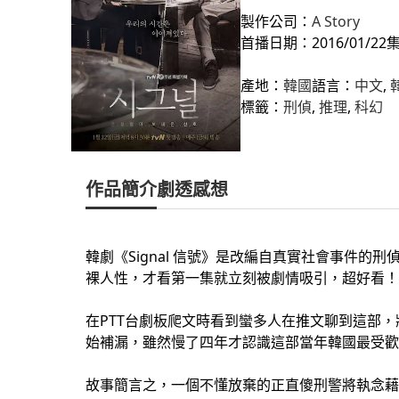
製作公司：
A Story
首播日期：2016/01/22
集
產地：
韓國
語言：
中文
, 
標籤：
刑偵
, 
推理
, 
科幻
作品簡介
劇透感想
韓劇《Signal 信號》是改編自真實社會事件
裸人性，才看第一集就立刻被劇情吸引，超好看！
在PTT台劇板爬文時看到蠻多人在推文聊到這部，狀
始補漏，雖然慢了四年才認識這部當年韓國最受歡
故事簡言之，一個不懂放棄的正直傻刑警將執念藉