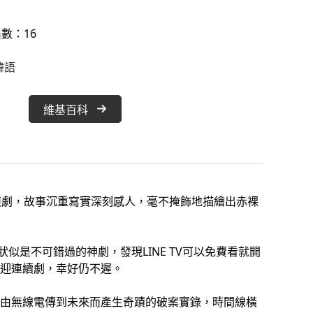
數：16
韓語
維基百科
的刑偵劇，故事沉重寫實深刻感人，毫不掩飾地描繪出赤裸
似是不可錯過的神劇，發現LINE TV可以免費看就開
迎連續劇，幸好仍不遲。
由無線電傳到未來而產生奇蹟的破案實錄，時間線橫