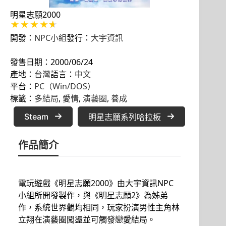
明星志願2000
開發：
NPC小組
發行：
大宇資訊
發售日期：2000/06/24
產地：
台灣
語言：
中文
平台：
PC（Win/DOS）
標籤：
多結局
, 
愛情
, 
演藝圈
, 
養成
Steam
明星志願系列哈拉板
作品簡介
電玩遊戲《明星志願2000》由大宇資訊NPC
小組所開發製作，與《明星志願2》為姊弟
作，系統世界觀均相同，玩家扮演男性主角林
立翔在演藝圈闖盪並可觸發戀愛結局。