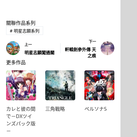
關聯作品系列
#
明星志願系列
下一
上一
軒轅劍參外傳 天
明星志願闖通關
之痕
更多作品
カレと彼の間
三角戰略
ペルソナ5
で－DXツイ
ンズパック版
－