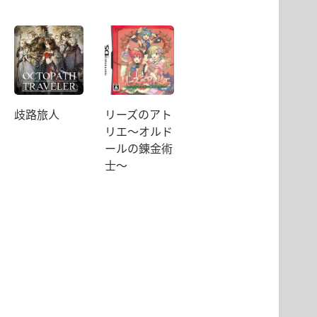
歧路旅人
リーズのアト
リエ〜オルド
ールの錬金術
士〜