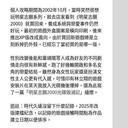
個人攻略期間為2002年10月，當時突然很想
玩明星志願系列，殺去店家看到《明星志願
2000》就買回來，養成系統與戀愛事件仍然
好玩，最初的遊戲外盒圖案是橫向印刷，後來
推出XP版改成直向，由於買回新遊戲總是立
刻拆掉扔外殼，已經忘了當初買的是哪一版。
性別改變後能和童靖陽等人成為好友的不同劇
情走向很有新鮮感，跑了好幾輪開啟和多名女
角的戀愛結局，雖然身為女性玩家還是扮演女
性主人公更有代入感，可惜印有林立翔的遊戲
安裝片在某天我放入光碟機後爆掉，還為此寫
了一篇「
明星志願2000光碟毀滅記
」緬懷。
追註：時代久遠沒留下什麼記錄，2025年改
版建檔紀念，以記錄的遊戲接觸時間點為作品
建立日期以便排序。