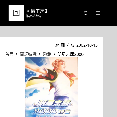
跳
至
主
要
內
容
珊
2002-10-13
首頁
電玩遊戲
戀愛
明星志願2000