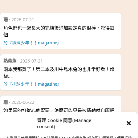
珊
·
2026-07-21
角色們也一起長大的完結後追加設定真的很棒，覺得每
個…
於『排球少年！！magazine』
熱帶魚
·
2026-07-21
兩本我都買了！第二本及川牛島木兔的也非常好看！超
級…
於『排球少年！！magazine』
珊
·
2026-06-22
如果真的打從心底厭惡，怎麼可能只是被情勒就自願把
時…
管理 Cookie 同意(Manage
於『強風吹拂』
consent)