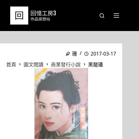
跳
至
主
要
內
容
珊
2017-03-17
首頁
圖文閱讀
商業發行小說
黑龍璠