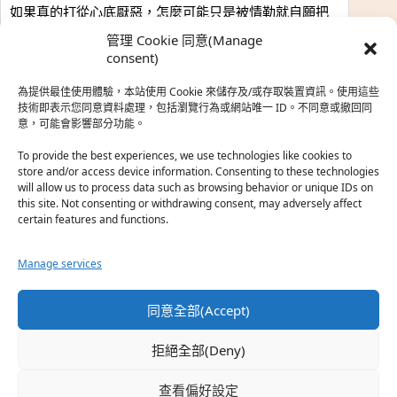
如果真的打從心底厭惡，怎麼可能只是被情勒就自願把
時…
管理 Cookie 同意(Manage
於『強風吹拂』
consent)
為提供最佳使用體驗，本站使用 Cookie 來儲存及/或存取裝置資訊。使用這些
熱帶魚
·
2026-06-22
技術即表示您同意資料處理，包括瀏覽行為或網站唯一 ID。不同意或撤回同
意，可能會影響部分功能。
之前看到網路上有人說灰二自私情勒大家陪他圓夢，但
真…
To provide the best experiences, we use technologies like cookies to
store and/or access device information. Consenting to these technologies
於『強風吹拂』
will allow us to process data such as browsing behavior or unique IDs on
this site. Not consenting or withdrawing consent, may adversely affect
certain features and functions.
珊
·
2026-06-18
我也喜歡運動番，雖然前陣子挑戰鑽石王牌失敗了，看
Manage services
第…
於『白領羽球部』
同意全部(Accept)
熱帶魚
·
2026-06-18
拒絕全部(Deny)
看了排少、強風吹拂，依然還是很喜歡運動番於是接續
著…
查看偏好設定