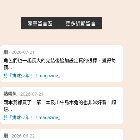
隨意留言區
更多近期留言
珊
·
2026-07-21
角色們也一起長大的完結後追加設定真的很棒，覺得每
個…
於『排球少年！！magazine』
熱帶魚
·
2026-07-21
兩本我都買了！第二本及川牛島木兔的也非常好看！超
級…
於『排球少年！！magazine』
珊
·
2026-06-22