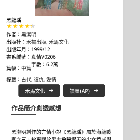
黑龍璠
作者：
黑潔明
出版社：
禾揚出版
, 
禾馬文化
出版年月：1999/12
書系編號：真情V0206
字數：6.2萬
篇幅：
中篇
標籤：
古代
, 
復仇
, 
愛情
禾馬文化
讀墨(AP)
作品簡介
劇透感想
黑潔明創作的言情小說《黑龍璠》屬於海龍戰
家之三，故事關於男主角楚恨天的少女養成與