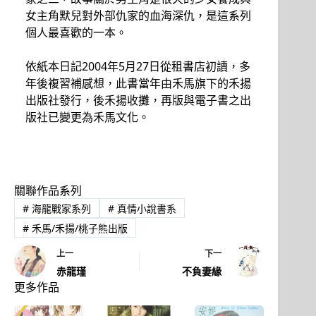
女主角默兒對外部仇家的血海深仇，是這系列
個人最喜歡的一本。
依紙本日記2004年5月27日從租書店初讀，多
年後複習補感想，此書當年由禾馬旗下的禾揚
出版社發行，後禾揚收攤，再版與電子書之出
版社已變更為禾馬文化。
關聯作品系列
#
海龍戰家系列
#
真情小說書系
#
禾馬/禾揚/桃子熊出版
上一
下一
赤龍瑾
不負妻緣
更多作品