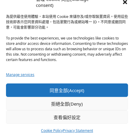
於『強風吹拂』
consent)
為提供最佳使用體驗，本站使用 Cookie 來儲存及/或存取裝置資訊。使用這些
熱帶魚
·
2026-06-22
技術即表示您同意資料處理，包括瀏覽行為或網站唯一 ID。不同意或撤回同
意，可能會影響部分功能。
之前看到網路上有人說灰二自私情勒大家陪他圓夢，但
真…
To provide the best experiences, we use technologies like cookies to
store and/or access device information. Consenting to these technologies
於『強風吹拂』
will allow us to process data such as browsing behavior or unique IDs on
this site. Not consenting or withdrawing consent, may adversely affect
certain features and functions.
珊
·
2026-06-18
我也喜歡運動番，雖然前陣子挑戰鑽石王牌失敗了，看
Manage services
第…
於『白領羽球部』
同意全部(Accept)
熱帶魚
·
2026-06-18
拒絕全部(Deny)
看了排少、強風吹拂，依然還是很喜歡運動番於是接續
著…
查看偏好設定
於『白領羽球部』
Cookie Policy
Privacy Statement