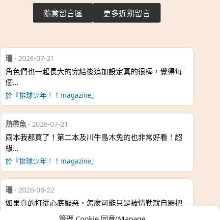
隨意留言區
更多近期留言
珊
·
2026-07-21
角色們也一起長大的完結後追加設定真的很棒，覺得每
個…
於『排球少年！！magazine』
熱帶魚
·
2026-07-21
兩本我都買了！第二本及川牛島木兔的也非常好看！超
級…
於『排球少年！！magazine』
珊
·
2026-06-22
如果真的打從心底厭惡，怎麼可能只是被情勒就自願把
時…
管理 Cookie 同意(Manage