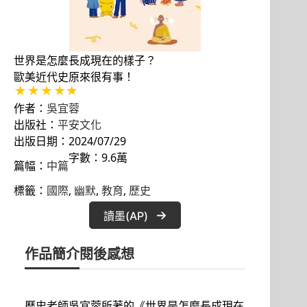
世界是怎麼長成現在的樣子？
歐美近代史原來很有事！
作者：
吳宜蓉
出版社：
平安文化
出版日期：2024/07/29
字數：9.6萬
篇幅：
中篇
標籤：
國際
, 
幽默
, 
教育
, 
歷史
讀墨(AP)
作品簡介
閱後感想
歷史老師吳宜蓉所著的《世界是怎麼長成現在