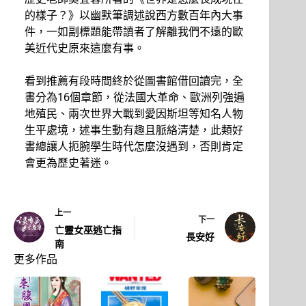
的樣子？》以幽默筆調述說西方數百年內大事
件，一如副標題能帶讀者了解離我們不遠的歐
美近代史原來這麼有事。
看到推薦有段時間終於從圖書館借回讀完，全
書分為16個章節，從法國大革命、歐洲列強遍
地殖民、兩次世界大戰到愛因斯坦等知名人物
生平處境，述事生動有趣且脈絡清楚，此類好
書總讓人扼腕學生時代怎麼沒遇到，否則肯定
會更為歷史著迷。
上一
下一
亡靈女巫逃亡指
長安好
南
更多作品