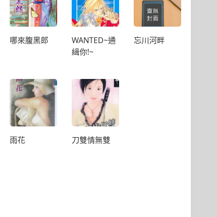
哪來腹黑郎
WANTED~通
忘川河畔
緝你!~
雨花
刀雙情無雙