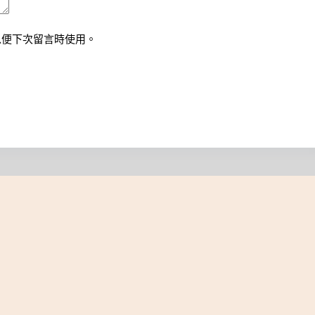
以便下次留言時使用。