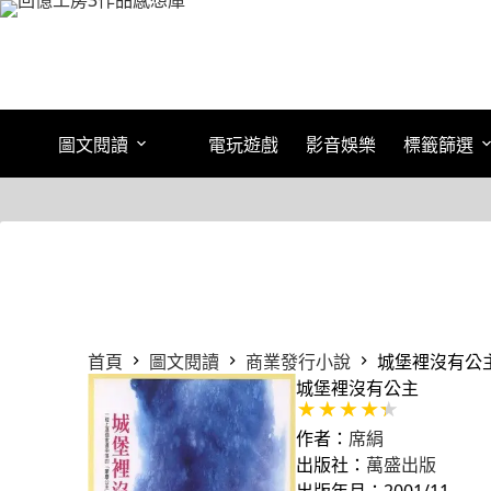
跳
至
主
要
內
容
圖文閱讀
電玩遊戲
影音娛樂
標籤篩選
首頁
圖文閱讀
商業發行小說
城堡裡沒有公
城堡裡沒有公主
作者：
席絹
出版社：
萬盛出版
出版年月：2001/11