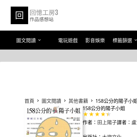
跳
至
主
要
內
容
圖文閱讀
電玩遊戲
影音娛樂
標籤篩選
首頁
圖文閱讀
其他書籍
158公分的陽子小
158公分的陽子小姐
作者：
田上陽子
譯者：
盧
出版社：
大塊文化