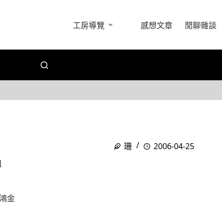
工房導覽
感想文章
閒聊雜談
珊
2006-04-25
姐
鴻金