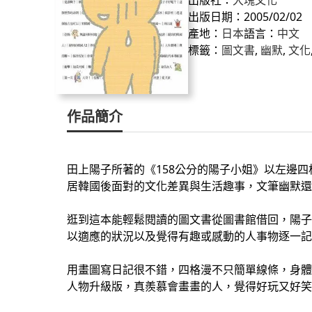
出版日期：2005/02/02
產地：
日本
語言：
中文
標籤：
圖文書
, 
幽默
, 
文化
作品簡介
田上陽子所著的《158公分的陽子小姐》以左邊
居韓國後面對的文化差異與生活趣事，文筆幽默還
逛到這本能輕鬆閱讀的圖文書從圖書館借回，陽子
以適應的狀況以及覺得有趣或感動的人事物逐一記
用畫圖寫日記很不錯，四格漫不只簡單線條，身體
人物升級版，真羨慕會畫畫的人，覺得好玩又好笑