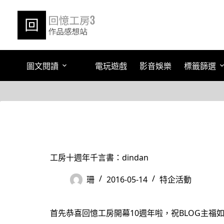
跳
至
主
要
內
容
圖文閱讀
電玩遊戲
影音娛樂
標籤篩選
工房十週年千言書：dindan
珊
2016-05-14
特企活動
首先恭喜回憶工房開幕10週年啦，祝BLOG主福