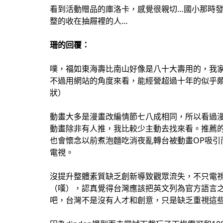
看到活動贈品的庫洛卡，感覺很親切…國小那時
整的收在抽屜裡的人…
珊的回覆：
噗，福如東海壽比南山好像是八十大壽用的，我家
不過用網站的角度來看，能經營超過十年的似乎
狀）
動畫大多是漫畫改編情節七八成相同，所以看過
動畫除非有人推，我比較少主動去找來看。推薦
也會懷念以前煮泡麵吃消夜亂轉台被動畫OP吸引
電視。
沒提升整體素質缺乏創新導致觀眾流失，不只電
（嘆），認真覺得台灣應該把英文列為官方語言
吧，台灣不是沒有人才和創意，只是缺乏重視這