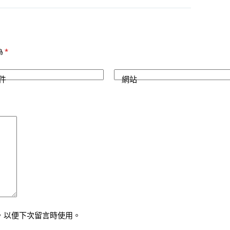
為
*
件
網站
，以便下次留言時使用。