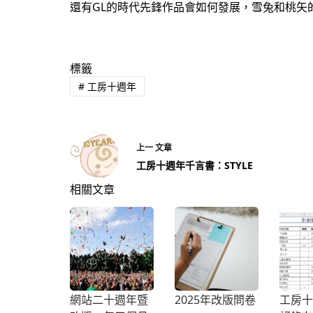
還有GL的時代先鋒作品會如何發展，雪兔和桃矢
標籤
#
工房十週年
上一
文章
工房十週年千言書：STYLE
相關文章
網站二十週年暨
2025年改版問卷
工房十