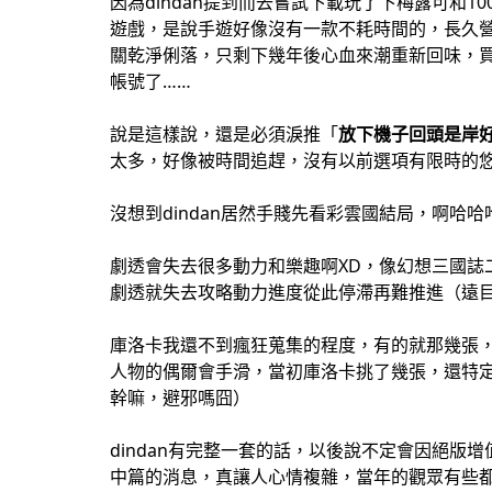
因為dindan提到而去嘗試下載玩了下梅露可和10
遊戲，是說手遊好像沒有一款不耗時間的，長久
關乾淨俐落，只剩下幾年後心血來潮重新回味，
帳號了……
說是這樣說，還是必須淚推「
放下機子回頭是岸
太多，好像被時間追趕，沒有以前選項有限時的
沒想到dindan居然手賤先看彩雲國結局，啊哈哈哈～你
劇透會失去很多動力和樂趣啊XD，像幻想三國誌
劇透就失去攻略動力進度從此停滯再難推進（遠
庫洛卡我還不到瘋狂蒐集的程度，有的就那幾張
人物的偶爾會手滑，當初庫洛卡挑了幾張，還特
幹嘛，避邪嗎囧）
dindan有完整一套的話，以後說不定會因絕版
中篇的消息，真讓人心情複雜，當年的觀眾有些都