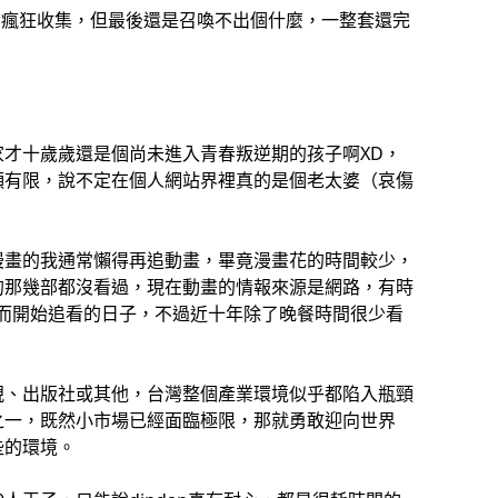
發瘋狂收集，但最後還是召喚不出個什麼，一整套還完
才十歲歲還是個尚未進入青春叛逆期的孩子啊XD，
頗有限，說不定在個人網站界裡真的是個老太婆（哀傷
漫畫的我通常懶得再追動畫，畢竟漫畫花的時間較少，
的那幾部都沒看過，現在動畫的情報來源是網路，有時
而開始追看的日子，不過近十年除了晚餐時間很少看
視、出版社或其他，台灣整個產業環境似乎都陷入瓶頸
之一，既然小市場已經面臨極限，那就勇敢迎向世界
些的環境。