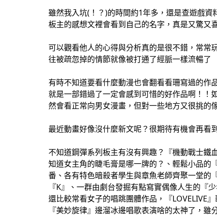
雖然我入坑(！？)的時間約1年多，還是查遊戲
板主的感想文裡會看到自己的名字，真是又驚又喜
可以觀看他人的心得與分析真的是很不錯，常常
往被疏忽掉的情節就像被打通了經脈一樣流暢了
有時不知道要看什麼動漫也會翻看看珊寫過的作
就是一部錯過了一定會感到可惜的好作品啊！！如
然會看正常向男女漫畫，但對一些地方又很挑的傢
最近動畫好像沒什麼新文呢？很期待有機會再看到
不知道鋼彈系列板主有沒有興趣？『機動戰士鐵
知道女主角的睫毛膏是哪一牌的？、輕鬆小品的『
番、各有特色暗殺者學生與章魚老師齊聚一堂的
『K』、一群由劇台發掘有點寫實偶像人生的『
還比較常看女子的唱跳團體作品，『LOVELIV
『美妙旋律』邊溜冰邊唱歌表演啥的太神了，雖