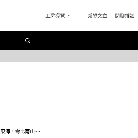
工房導覽
感想文章
閒聊雜談
如東海，壽比南山~~