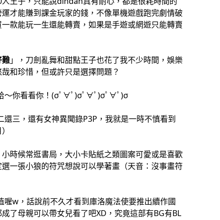
0人王子，只能說dindan真有耐心，都是很耗時間的
營運才能賺到課金玩家的錢，不像單機遊戲跑完劇情破
買一款能玩一生還能轉賣，如果是手遊或網遊只能轉賣
好難
」，刀劍亂舞和甜點王子也花了我不少時間，娛樂
悠哉和珍惜，但或許只是選擇問題？
看看你！(σﾟ∀ﾟ)σﾟ∀ﾟ)σﾟ∀ﾟ)σ
二還三，還有女神異聞錄P3P，我就是一時不慎看到
目）
，小時候常逛書局，大小卡貼紙之類圖案可愛或是喜歡
定選一張小狼的符咒想說可以學著畫（天音：沒事畫符
增值喔w，話說前不久才看到庫洛魔法使要推出續作國
成了母親可以帶女兒看了吧XD，究竟這部有BG有BL