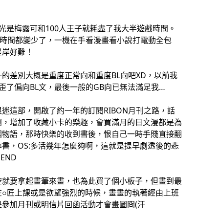
光是梅露可和100人王子就耗盡了我大半遊戲時間。
的時間都變少了，一機在手看漫畫看小說打電動全包
是岸好難！
的差別大概是重度正常向和重度BL向吧XD，以前我
歪了偏向BL文，最後一般的GB向已無法滿足我…
迷這部，開啟了約一年的訂閱RIBON月刊之路，話
啊，增加了收藏小卡的樂趣，會買滿月的日文漫都是為
國物語，那時快樂的收到書後，恨自己一時手賤直接翻
書，OS:多活幾年怎麼夠啊，這就是提早劇透後的悲
END
空就要拿起畫筆來畫，也為此買了個小板子，但畫到最
在○匠上課或是欲望強烈的時候，畫畫的執著經由上班
參加月刊或明信片回函活動才會畫圖冏(汗