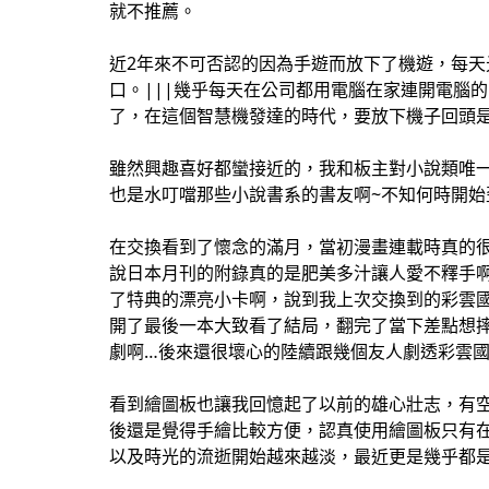
就不推薦。
近2年來不可否認的因為手遊而放下了機遊，每天
口。|||幾乎每天在公司都用電腦在家連開電腦
了，在這個智慧機發達的時代，要放下機子回頭
雖然興趣喜好都蠻接近的，我和板主對小說類唯一
也是水叮噹那些小說書系的書友啊~不知何時開始
在交換看到了懷念的滿月，當初漫畫連載時真的很
說日本月刊的附錄真的是肥美多汁讓人愛不釋手
了特典的漂亮小卡啊，說到我上次交換到的彩雲
開了最後一本大致看了結局，翻完了當下差點想摔
劇啊…後來還很壞心的陸續跟幾個友人劇透彩雲國
看到繪圖板也讓我回憶起了以前的雄心壯志，有
後還是覺得手繪比較方便，認真使用繪圖板只有
以及時光的流逝開始越來越淡，最近更是幾乎都是