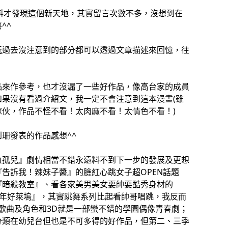
資料才發現這個新天地，其實留言次數不多，沒想到在
^^
玩過去沒注意到的部分都可以透過文章描述來回憶，往
品來作參考，也才沒漏了一些好作品，像高台家的成員
果沒有看過介紹文，我一定不會注意到這本漫畫(雖
伙，作品不怪不看！太肉麻不看！太情色不看！)
珊發表的作品感想^^
血孤兒』劇情相當不錯永遠料不到下一步的發展及更想
告訴我！辣妹子醬』的臉紅心跳女子超OPEN話題
『暗殺教室』、看各家美男美女耍帥耍酷秀身材的
少年好萊塢』，其實跳舞系列比起看帥哥唱跳，我反而
E』歌曲及角色和3D就是一部蠻不錯的學園偶像青春劇；
分類在幼兒台但也是不可多得的好作品，但第二、三季