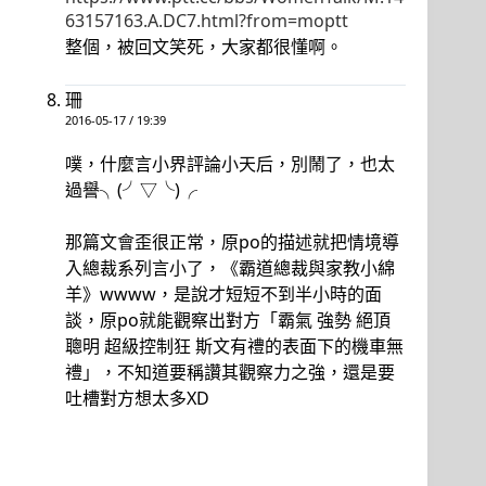
63157163.A.DC7.html?from=moptt
整個，被回文笑死，大家都很懂啊。
珊
2016-05-17 / 19:39
噗，什麼言小界評論小天后，別鬧了，也太
過譽╮(╯▽╰)╭
那篇文會歪很正常，原po的描述就把情境導
入總裁系列言小了，《霸道總裁與家教小綿
羊》wwww，是說才短短不到半小時的面
談，原po就能觀察出對方「霸氣 強勢 絕頂
聰明 超級控制狂 斯文有禮的表面下的機車無
禮」，不知道要稱讚其觀察力之強，還是要
吐槽對方想太多XD