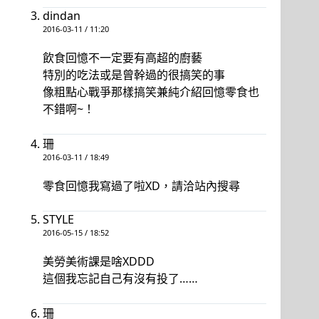
dindan
2016-03-11 / 11:20
飲食回憶不一定要有高超的廚藝
特別的吃法或是曾幹過的很搞笑的事
像粗點心戰爭那樣搞笑兼純介紹回憶零食也
不錯啊~！
珊
2016-03-11 / 18:49
零食回憶我寫過了啦XD，請洽站內搜尋
STYLE
2016-05-15 / 18:52
美勞美術課是啥XDDD
這個我忘記自己有沒有投了……
珊