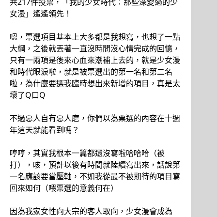
共217件投票，「我的少女時代：那些深愛過的少
女漫」遙遙領先！
嗯，票選項目基本上大多都是我想寫，也想了一點
大綱，之後就丟著一直沒時間沒心情完成的回憶，
只有一兩項是後來心血來潮補上去的，就是少女漫
和時代眼淚啦，就是被票選出的第一名和第二名
啦，為什麼要選我臨時想出來新增的項目，真是太
壞了Q口Q
不過惡人自有惡人磨，你們以為票選的內容在十週
年這天就能看到嗎？
哼哼，其實我根本一篇都還沒寫啦哈哈哈（被
打），咳，預計以後有時間就陸續寫出來，話說第
一名應該要當壓軸，不如我從最不被期待的項目寫
回來如何（喂票選的意義何在）
因為我家女性向大宗的客人取向，少女漫會成為