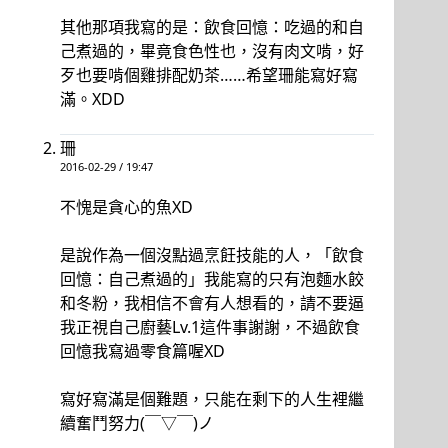
其他那項我寫的是：飲食回憶：吃過的和自
己煮過的，畢竟食色性也，沒有肉文啃，好
歹也要啃個雞排配奶茶……希望珊能寫好寫
滿。XDD
珊
2016-02-29 / 19:47
不愧是貪心的魚XD
是說作為一個沒點過烹飪技能的人，「飲食
回憶：自己煮過的」我能寫的只有泡麵水餃
和冬粉，我相信不會有人想看的，請不要逼
我正視自己廚藝Lv.1這件事謝謝，不過飲食
回憶我寫過零食篇喔XD
寫好寫滿是個難題，只能在剩下的人生裡繼
續奮鬥努力(￣▽￣)ノ