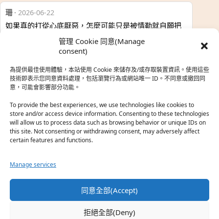
珊
·
2026-06-22
如果真的打從心底厭惡，怎麼可能只是被情勒就自願把
時…
管理 Cookie 同意(Manage
於『強風吹拂』
consent)
為提供最佳使用體驗，本站使用 Cookie 來儲存及/或存取裝置資訊。使用這些
熱帶魚
·
2026-06-22
技術即表示您同意資料處理，包括瀏覽行為或網站唯一 ID。不同意或撤回同
意，可能會影響部分功能。
之前看到網路上有人說灰二自私情勒大家陪他圓夢，但
真…
To provide the best experiences, we use technologies like cookies to
store and/or access device information. Consenting to these technologies
於『強風吹拂』
will allow us to process data such as browsing behavior or unique IDs on
this site. Not consenting or withdrawing consent, may adversely affect
certain features and functions.
珊
·
2026-06-18
我也喜歡運動番，雖然前陣子挑戰鑽石王牌失敗了，看
Manage services
第…
於『白領羽球部』
同意全部(Accept)
熱帶魚
·
2026-06-18
拒絕全部(Deny)