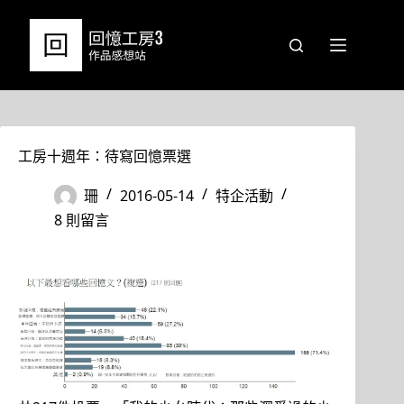
跳
至
主
要
內
容
工房十週年：待寫回憶票選
珊
2016-05-14
特企活動
8 則留言