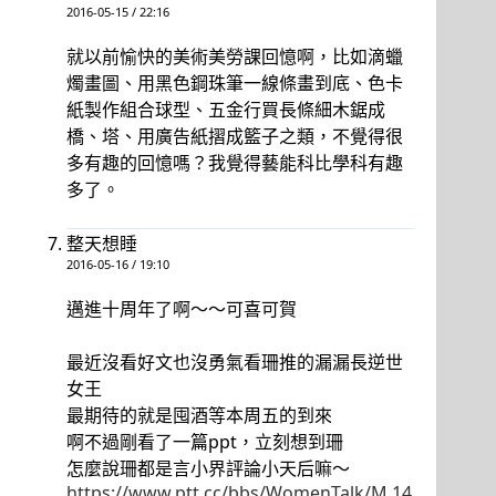
2016-05-15 / 22:16
就以前愉快的美術美勞課回憶啊，比如滴蠟
燭畫圖、用黑色鋼珠筆一線條畫到底、色卡
紙製作組合球型、五金行買長條細木鋸成
橋、塔、用廣告紙摺成籃子之類，不覺得很
多有趣的回憶嗎？我覺得藝能科比學科有趣
多了。
整天想睡
2016-05-16 / 19:10
邁進十周年了啊～～可喜可賀
最近沒看好文也沒勇氣看珊推的漏漏長逆世
女王
最期待的就是囤酒等本周五的到來
啊不過剛看了一篇ppt，立刻想到珊
怎麼說珊都是言小界評論小天后嘛～
https://www.ptt.cc/bbs/WomenTalk/M.14