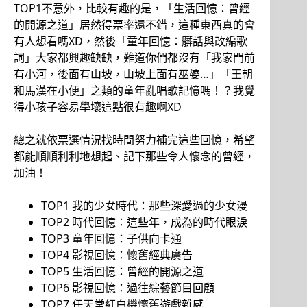
TOP1不意外，比較有趣的是，「生活回憶：曾經
的開源之道」居然得票率還不錯，這種東西真的會
有人想看嗎XD，然後「童年回憶：髒話與改編歌
詞」大家都興趣缺缺，難道你們都沒有「我家門前
有小河，後面有山坡，山坡上面有巫婆…」「王朝
和馬漢在小便」之類的童年亂唱歌記憶嗎！？我覺
得小孩子容易學壞這點很有趣啊XD
總之就依票選情況找時間努力補完這些回憶，希望
都能順順利利地想起、記下那些令人懷念的曾經，
加油！
TOP1 我的少女時代：那些深愛過的少女漫
TOP2 時代回憶：這些年，成為的時代眼淚
TOP3 童年回憶：子供向卡通
TOP4 影視回憶：懷舊經典廣告
TOP5 生活回憶：曾經的開源之道
TOP6 影視回憶：過往綜藝節目回顧
TOP7 任天堂紅白機懷舊遊戲雜感