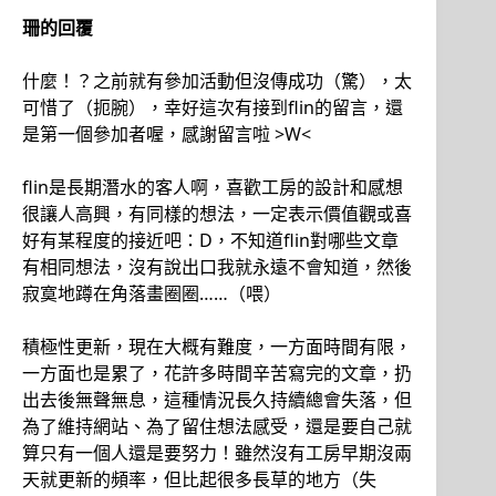
珊的回覆
什麼！？之前就有參加活動但沒傳成功（驚），太
可惜了（扼腕），幸好這次有接到flin的留言，還
是第一個參加者喔，感謝留言啦 >W<
flin是長期潛水的客人啊，喜歡工房的設計和感想
很讓人高興，有同樣的想法，一定表示價值觀或喜
好有某程度的接近吧：D，不知道flin對哪些文章
有相同想法，沒有說出口我就永遠不會知道，然後
寂寞地蹲在角落畫圈圈……（喂）
積極性更新，現在大概有難度，一方面時間有限，
一方面也是累了，花許多時間辛苦寫完的文章，扔
出去後無聲無息，這種情況長久持續總會失落，但
為了維持網站、為了留住想法感受，還是要自己就
算只有一個人還是要努力！雖然沒有工房早期沒兩
天就更新的頻率，但比起很多長草的地方（失