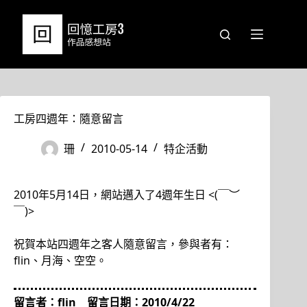
跳
至
主
要
內
容
工房四週年：隨意留言
珊
2010-05-14
特企活動
2010年5月14日，網站邁入了4週年生日 <(￣︶
￣)>
祝賀本站四週年之客人隨意留言，參與者有：
flin、月海、空空。
留言者：flin 留言日期：2010/4/22