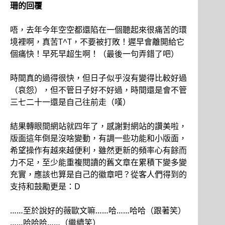
珊的回覆
唔，去年今年空空都還陷在一個聽起來很痛苦的環
境裡啊，真苦T^T，不要被打敗！遲早會離開給它
個痛快！早死早超生啊！（最後一句弄錯了吧）
時間真的過得很快，但日子似乎沒有變得比較好過
（哀怨），但不管日子好不好過，時間還是會不管
三七二十一還是自己往前走（嘆）
結果轉眼間網站就四年了，感謝對網站的讚美啦，
版面這年倒是沒啥變動，有調一些功能和小版面，
希望操作有越來越便利，雖然更新的頻率心有餘而
力不足，至少能重複閱讀的舊文章在累積下變多變
充實，應該也算是自己的徽章吧？從客人們得到的
支持和鼓勵更是：D
……至於說好的薇歐文嘛……哈……哈哈（跟著笑）
……哈哈哈……（繼續笑）