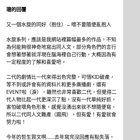
珊的回覆
又一個水旋的同好（抱住）←喂不要隨便亂抱人
水旋系列，應該是我網站裡篇幅最多的作品，不知
為何能夠很神奇地寫出同人文，部分角色們的言行
會想著想著就浮現在腦海裡自己行動，大概因為有
一定程度的了解和喜愛吧。
二代的劇情比一代來得出色完整，可惜KID破產，
等不到或許會有的資料片和更多廣播劇，還有
EVENT啦（淚），雖然也非常喜歡二代，但覺得二
代人物比起一代更深沉了點，沒有一代單純好抓，
害怕破壞角色形象，感覺沒湧出來就不想隨便寫，
所以二代同人文難產（踢飛），但有愛！有愛就會
努力啦！
今年的哲生賀文啊……去年寫完沒回應有點失落，