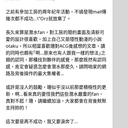
之前有參加工房的周年紀年活動，不過發現mail傳
幾次都不成功…\”Orz就放棄了。
長久來算是潛水fan，對工房的簡約畫面及清新可
愛的設計很喜歡，加上自己又是隱性動漫的小說
otaku，所以相當喜歡珊對ACG後感想的文章，讀
的同時也頗有｢啊…原來也有人跟我一樣的想法｣之
類的認同，那種找到夥伴的感覺，那麼既然有認同
感，肯定會疑惑怎麼會潛水那麼久，請問咱家的網
路及背後操作的最大集權者…
或許是沒人的鼓勵，珊似乎沒以前那麼積極性的更
新，啊…看來真的要怪我們這些潛水嚴重的fan，
真對不起！珊，請繼續加油，大家都會在背後默默
支持妳的！
這次要是再不成功，我又要淚奔了…