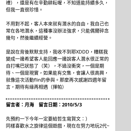
禮），還是有在辛勤耕耘喔，不知道能持續多久，
但我一直很珍惜。
不用對不起，客人本來就有潛水的自由，我自己也
常在各地潛水，這種事沒辦法強求，只能偶爾碎念
幾句，然後繼續經營。
是說在背後默默支持，我收不到耶XDDD，糟糕我
變成一邊希望客人能回應一邊說客人潛水很正常的
自打嘴巴狀態了（笑），不過沒衝突，一個是期
待、一個是現實，如果能有交集，會讓人很高興，
就像這次活動flin的參與。那麼再次感謝四週年留
言，期待有緣再相遇（揮帕）
留言者：月海 留言日期：2010/5/3
先預約一下今年一定要給哲生寫賀文：）
同樣喜歡水之旋律這個遊戲，現在在努力地玩2代~