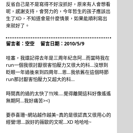
反省自己是不是寫得不好沒抓好，原來有人會想看
呢，感謝支持，會努力的，今年哲生的孩子應該出
生了XD，不知道會是什麼情景，如果能順利寫出
來就好了。
留言者：空空 留言日期：2010/5/9
哇塞，我還記得去年是三周年紀念阿…而當時我在
run一個我很討厭很害怕壓力又很大的科…沒想到
眨眼一年過後來到四周年…恩…我依舊在這個時節
run那討厭害怕壓力又超大的科…
時間真的過的太快了!!!(唉….覺得離開這科好像遙遙
無期阿…我好痛苦><)
要恭喜珊~網站越作越美~真的是很認真又很用心的
經營!恩…說好的薇歐的文呢…XD 哈哈哈~