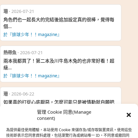
珊
·
2026-07-21
角色們也一起長大的完結後追加設定真的很棒，覺得每
個…
於『排球少年！！magazine』
熱帶魚
·
2026-07-21
兩本我都買了！第二本及川牛島木兔的也非常好看！超
級…
於『排球少年！！magazine』
珊
·
2026-06-22
如果真的打從心底厭惡，怎麼可能只是被情勒就自願把
時…
管理 Cookie 同意(Manage
於『強風吹拂』
consent)
為提供最佳使用體驗，本站使用 Cookie 來儲存及/或存取裝置資訊。使用這些
熱帶魚
·
2026-06-22
技術即表示您同意資料處理，包括瀏覽行為或網站唯一 ID。不同意或撤回同