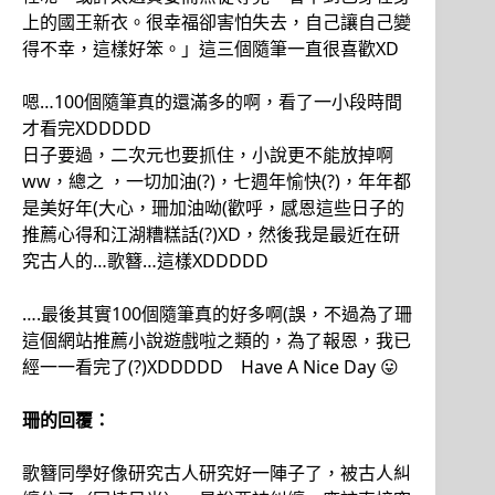
上的國王新衣。很幸福卻害怕失去，自己讓自己變
得不幸，這樣好笨。」這三個隨筆一直很喜歡XD
嗯…100個隨筆真的還滿多的啊，看了一小段時間
才看完XDDDDD
日子要過，二次元也要抓住，小說更不能放掉啊
ww，總之 ，一切加油(?)，七週年愉快(?)，年年都
是美好年(大心，珊加油呦(歡呼，感恩這些日子的
推薦心得和江湖糟糕話(?)XD，然後我是最近在研
究古人的…歌簪…這樣XDDDDD
….最後其實100個隨筆真的好多啊(誤，不過為了珊
這個網站推薦小說遊戲啦之類的，為了報恩，我已
經一一看完了(?)XDDDDD Have A Nice Day 😛
珊的回覆：
歌簪同學好像研究古人研究好一陣子了，被古人糾