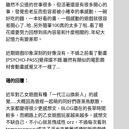
雖然不公道的世事很多，但活著還是有很多開心的
事，發覺愈老反而愈容易被小確幸的事感動，一碗
好吃的麵、一本好看的書、一個感動的遊戲就很容
易開心了..哈..另外隨筆100真的太多了啦..看了眼
花還要努力回想到底內容是和什麼相關的..年紀大
記憶力有變差耶。
近期遊戲印象深刻的好像沒有，不過之前看了動畫
[PSYCHO-PASS]覺得還不錯.雖然有類似的電影題
材會動畫感覺又不一樣了…
珊的回覆：
近年對乙女遊戲有種「一代江山換新人」的感
覺…..大概因為曾經一起萌的同好們逐漸鳥獸散，
大家都變得很少更感想文，BLOG還在的長草時間
較多，而網路上的乙女遊戲玩家越來越多，感想文
不缺自己，不小心就怠惰成性 orz，不過每次看到