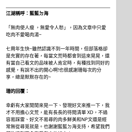
江湖稱呼：藍藍ㄉ海
「無肉使人瘦 ，無愛令人愁」，因為文章中只愛
吃肉不愛喝肉湯~
七周年生快~雖然認識不到一年時間，但部落格卻
是充實的存在著，每當文荒時都會到這來晃晃，還
有當自己看文的品味被人肯定時，有種找到同好的
感覺，有說不出的開心啊!也很感謝珊每次的分
享，總是默默存在的~
珊的回覆：
幸虧有大家閒閒來晃一下、發現好文來推一下，我
才不用擔心文荒，能有長長的待閱清單 XD，不過
容易踩雷、好文不易尋的肉多鮮美和NP文還是經
常無從尋覓就是。也謝謝藍藍ㄉ海支持，希望我們