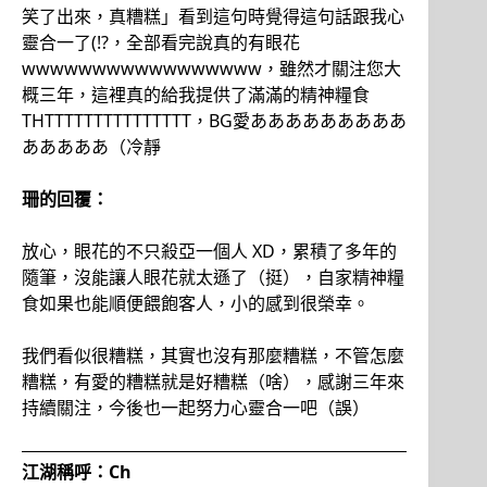
笑了出來，真糟糕」看到這句時覺得這句話跟我心
靈合一了(!?，全部看完說真的有眼花
wwwwwwwwwwwwwwwww，雖然才關注您大
概三年，這裡真的給我提供了滿滿的精神糧食
THTTTTTTTTTTTTTTT，BG愛あああああああああ
あああああ（冷靜
珊的回覆：
放心，眼花的不只殺亞一個人 XD，累積了多年的
隨筆，沒能讓人眼花就太遜了（挺），自家精神糧
食如果也能順便餵飽客人，小的感到很榮幸。
我們看似很糟糕，其實也沒有那麼糟糕，不管怎麼
糟糕，有愛的糟糕就是好糟糕（啥），感謝三年來
持續關注，今後也一起努力心靈合一吧（誤）
江湖稱呼：Ch