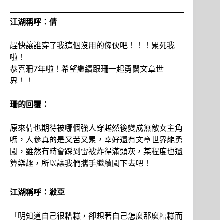
江湖稱呼：倩
趕快讓誰穿了我這個沒用的傢伙吧！！！累死我
啦！
恭喜珊7年啦！希望繼續跟珊一起勇闖文章世
界！！
珊的回覆：
原來倩也期待被哪個強人穿越然後變成無敵女主角
嗎，人參真的是又苦又累，幸好還有文章世界能勇
闖，雖然有時會踩到雷被炸得滿頭灰，某程度也還
算樂趣，所以讓我們攜手繼續闖下去吧！
江湖稱呼：殺亞
「明知道自己很糟糕，卻想著自己怎麼那麼糟糕而