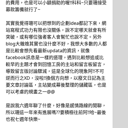
的費用，也是可以小額捐助的喔!!科科~只要珊接受
募款籌備就行了~
其實我覺得珊可以把想到的企劃idea都記下來，網
站寫程式功力有限也沒關係，說不定哪天就會有所
突破，或有哪位強者客人會幫忙也說不定。另外
blog大雜燴其實也沒什麼不好，我想大多數的人都
是比較會想先看最新updata的資訊，就像
facebook訊息是一樣的道理，遇到比較想追或比
較早的主題才會到回憶工房的主站和留言板留言，
導致留言版討論驟減，這是全球化的現象阿!!不可
逆而行之XD，沒啦!!換個方向想，以廢文日記為主
要文章討論區，主站變成幕後整理的儲藏區，也是
可以考慮的規畫之一@@
是說我六週年聊了什麼，好像是感情路線的閒聊，
所以珊這一年來有進展嗎??要積極往前阿!!哈~最後
也祝七週年快樂~