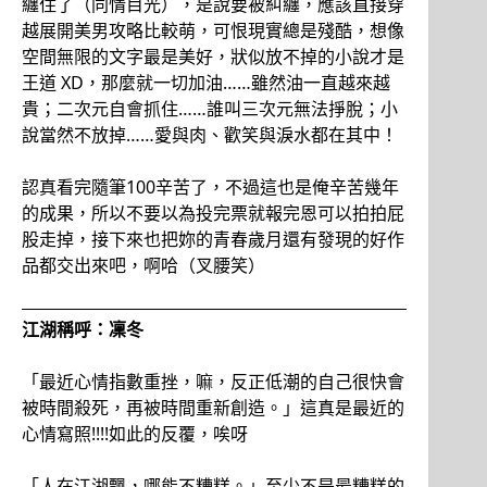
纏住了（同情目光），是說要被糾纏，應該直接穿
越展開美男攻略比較萌，可恨現實總是殘酷，想像
空間無限的文字最是美好，狀似放不掉的小說才是
王道 XD，那麼就一切加油……雖然油一直越來越
貴；二次元自會抓住……誰叫三次元無法掙脫；小
說當然不放掉……愛與肉、歡笑與淚水都在其中！
認真看完隨筆100辛苦了，不過這也是俺辛苦幾年
的成果，所以不要以為投完票就報完恩可以拍拍屁
股走掉，接下來也把妳的青春歲月還有發現的好作
品都交出來吧，啊哈（叉腰笑）
江湖稱呼：凜冬
「最近心情指數重挫，嘛，反正低潮的自己很快會
被時間殺死，再被時間重新創造。」這真是最近的
心情寫照!!!!如此的反覆，唉呀
「人在江湖飄，哪能不糟糕。」至少不是最糟糕的