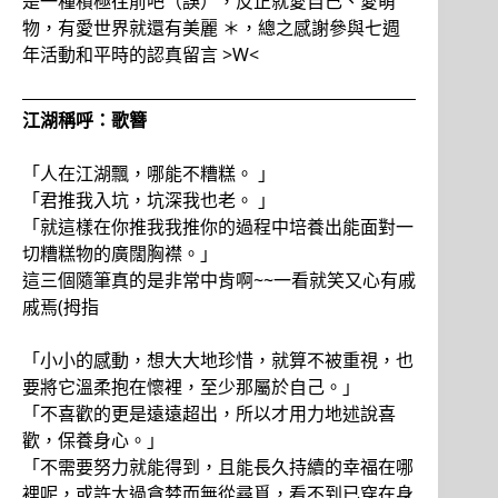
是一種積極往前吧（誤），反正就愛自己、愛萌
物，有愛世界就還有美麗 ＊，總之感謝參與七週
年活動和平時的認真留言 >W<
江湖稱呼：歌簪
「人在江湖飄，哪能不糟糕。 」
「君推我入坑，坑深我也老。 」
「就這樣在你推我我推你的過程中培養出能面對一
切糟糕物的廣闊胸襟。」
這三個隨筆真的是非常中肯啊~~一看就笑又心有戚
戚焉(拇指
「小小的感動，想大大地珍惜，就算不被重視，也
要將它溫柔抱在懷裡，至少那屬於自己。」
「不喜歡的更是遠遠超出，所以才用力地述說喜
歡，保養身心。」
「不需要努力就能得到，且能長久持續的幸福在哪
裡呢，或許太過貪婪而無從尋覓，看不到已穿在身