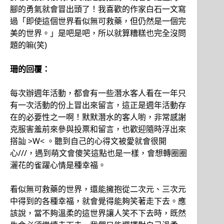
腳的勇氣就會冒出頭了！我喜歡的作家白石一文寫
過「即使這個世界看似無可救藥，但仍然是一個完
美的世界。」是吧是吧，所以就算糟糕也完全沒問
題的嘛(笑)
珊的回覆：
每次辦週年活動，都會有一些潛水客人看在一年只
有一次活動的份上冒出來留言，這正是週年活動存
在的必要性之一啊！默默潛水的客人喲，非常感謝
克服害羞前來參與投票和留言，也歡迎隨時浮出來
搭訕 >W< 。聽到自己的心得文被愛就會很開
心///，遇到萌文會傻笑這點也是一樣，會想轉圈圈
灑花的雀躍心情是種幸福。
看似無可救藥的世界，還能擁抱從二次元、三次元
中得到的各種幸福，就會覺得能夠笑著走下去。應
該說，當不夠溫柔的這世界讓人笑不下去時，既然