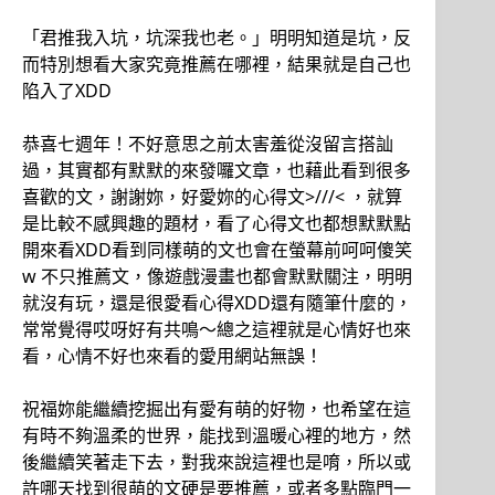
「君推我入坑，坑深我也老。」明明知道是坑，反
而特別想看大家究竟推薦在哪裡，結果就是自己也
陷入了XDD
恭喜七週年！不好意思之前太害羞從沒留言搭訕
過，其實都有默默的來發囉文章，也藉此看到很多
喜歡的文，謝謝妳，好愛妳的心得文>///< ，就算
是比較不感興趣的題材，看了心得文也都想默默點
開來看XDD看到同樣萌的文也會在螢幕前呵呵傻笑
w 不只推薦文，像遊戲漫畫也都會默默關注，明明
就沒有玩，還是很愛看心得XDD還有隨筆什麼的，
常常覺得哎呀好有共鳴～總之這裡就是心情好也來
看，心情不好也來看的愛用網站無誤！
祝福妳能繼續挖掘出有愛有萌的好物，也希望在這
有時不夠溫柔的世界，能找到溫暖心裡的地方，然
後繼續笑著走下去，對我來說這裡也是唷，所以或
許哪天找到很萌的文硬是要推薦，或者多點臨門一