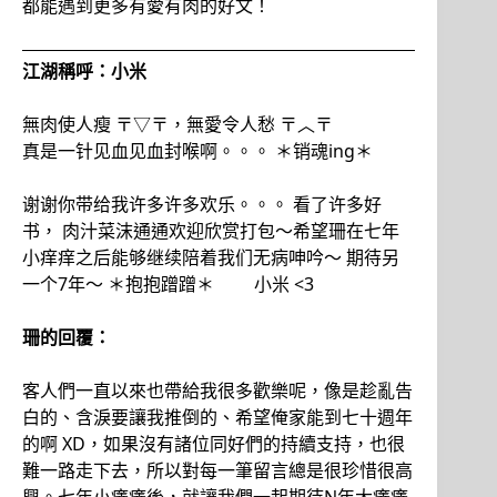
都能遇到更多有愛有肉的好文！
江湖稱呼：小米
無肉使人瘦 〒▽〒，無愛令人愁 〒︿〒
真是一针见血见血封喉啊。。。 ＊销魂ing＊
谢谢你带给我许多许多欢乐。。。 看了许多好
书， 肉汁菜沫通通欢迎欣赏打包～希望珊在七年
小痒痒之后能够继续陪着我们无病呻吟～ 期待另
一个7年～ ＊抱抱蹭蹭＊ 小米 <3
珊的回覆：
客人們一直以來也帶給我很多歡樂呢，像是趁亂告
白的、含淚要讓我推倒的、希望俺家能到七十週年
的啊 XD，如果沒有諸位同好們的持續支持，也很
難一路走下去，所以對每一筆留言總是很珍惜很高