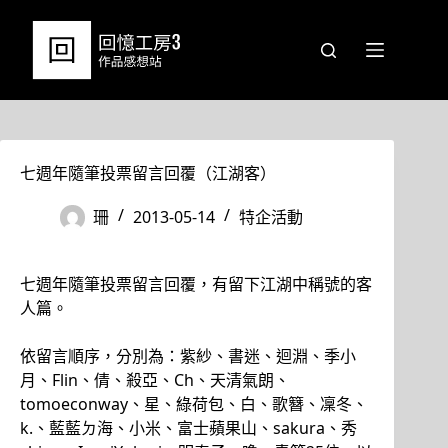
跳
至
主
要
內
容
七週年隨筆投票留言回覆（江湖客）
珊
2013-05-14
特企活動
七週年隨筆投票留言回覆，有留下江湖中稱號的客
人篇。
依留言順序，分別為：紫紗、書迷、迴淵、季小
月、Flin、倩、殺亞、Ch、天清氣朗、
tomoeconway、星、綠荷包、白、歌簪、凜冬、
k.、藍藍ㄉ海、小米、富士蘋果山、sakura、秀