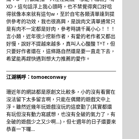
XD，這句話浮上我心頭時，也不禁覺得爽口好唸
得就像本來就有這句w，至於自宅各類清單達到提
供參考的功效，我也很高興，是說肉文清單通常只
是有肉不一定都是好肉，參考時請千萬小心！！！
言小類，近年很少挖新作者，有愛的老作者又都出
好慢，說好不提越來越多，真叫人心酸酸 T^T，但
只要好作者還在，這條路自然還是要一直走下去，
希望能再趕快遇到想大力推薦的愛作。
江湖稱呼：tomoeconway
珊近年的網誌都是原創文比較多，小的沒有看實在
沒法留下太多留言啊，只能在偶爾的遊戲文中上
浮。雖然近幾年玩遊戲沒玩的這麼勤了(其實都還
有玩但沒有動力寫感想，也沒有全破的氣力了，有
全破的遊戲少之又少啊…)，但七週年的日子還要來
恭喜一下囉…