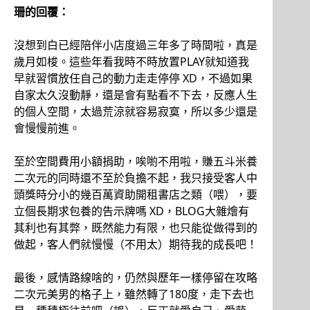
珊的回覆：
沒想到白已經陪伴小店度過三年多了時間啦，真是
歲月如梭。這些年看我時不時放置PLAY就知道我
早就習慣放任自己的動力走走停停 XD，不過如果
自家太久沒動靜，還是會有點看不下去，反應人生
的個人空間，太過荒涼就容易寂寞，所以多少還是
會慢慢前進。
至於空間費用小額捐助，唉喲不用啦，賺五斗米養
二次元的同時還不至於負擔不起，我只接受客人中
頭獎時分小的幾百萬資助開租書店之類（喂），要
立個長期求包養的告示牌嗎 XD，BLOG大雜燴有
其利也有其弊，既然能力有限，也只能從做得到的
做起，客人們就慢慢（不用太）期待我的成長吧！
最後，感情路線啥的，仍然與歷年一樣停留在攻略
二次元美男的格子上，雖然轉了180度，走下去也