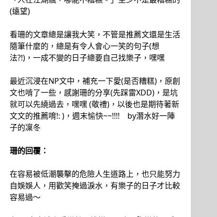
(遠望)
看珊的文章總是讓我大笑，不管是推薦文還是生活
隨筆什麼的，總是有令人會心一笑的句子(想
法?!)，一成不變的日子總要自己找樂子，嘿嘿
最近沉浸在NP文中，補充一下愛(是否糟糕)，原創
文也啃了一些，感謝珊的分享(先踩雷XDD)，是坑
就可以先繞過去，嘿嘿 (敬禮)，以後也是期待著新
文文的推薦唷!: )，週末愉快~~!!!! by潛水好一陣
子的凜冬
珊的回覆：
在容易被低潮襲擊的危險人生道路上，也只能努力
自娛娛人，用歡笑掩過淚水，有樂子的日子才比較
容易過～