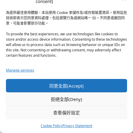
光看糟糕度有限，要推倒別人又被推倒才會真正培
consent)
養出糟糕喲（眨眼），這是一個重口味的江湖
為提供最佳使用體驗，本站使用 Cookie 來儲存及/或存取裝置資訊。使用這些
=W=，77隨筆確實是看F/Z小說那時的感慨，撇開
技術即表示您同意資料處理，包括瀏覽行為或網站唯一 ID。不同意或撤回同
金閃閃再撇開自我束縛M體質的Saber，最展現王
意，可能會影響部分功能。
之氣度的也就是征服王了！話說每位男孩有沒有想
To provide the best experiences, we use technologies like cookies to
要重踹某位男人背影的願望呢，前陣子看了某篇改
store and/or access device information. Consenting to these technologies
編背影，我都不由得產生這種願望了（噗）
will allow us to process data such as browsing behavior or unique IDs on
this site. Not consenting or withdrawing consent, may adversely affect
certain features and functions.
其實這次活動的隨筆100不到六年，寫隨筆是某年
才心血來潮開始的，就跟網站的生日特區一樣，隨
Manage services
筆差不多三、四年而已，爬起來其實很快，網站裡
所有文章才是真正需要時間的精華（我挺），時間
同意全部(Accept)
雖然很殘酷，但累積之後，就算更新停滯也會產生
充實豐富的假象，是其優點之一！總之感謝參與七
拒絕全部(Deny)
週年活動，日後也請多多指教（鞠躬）
查看偏好設定
江湖稱呼：明泰子
Cookie Policy
Privacy Statement
我不小心就複選了= =，如果要在裡面挑一個的