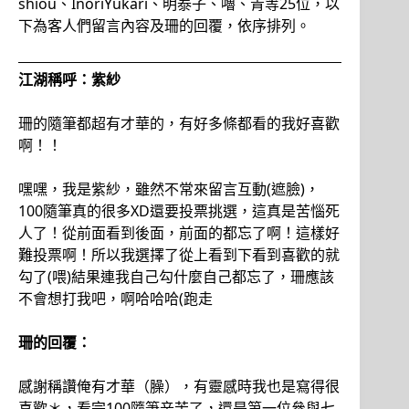
shiou、InoriYukari、明泰子、嚕、青等25位，以
下為客人們留言內容及珊的回覆，依序排列。
江湖稱呼：紫紗
珊的隨筆都超有才華的，有好多條都看的我好喜歡
啊！！
嘿嘿，我是紫紗，雖然不常來留言互動(遮臉)，
100隨筆真的很多XD還要投票挑選，這真是苦惱死
人了！從前面看到後面，前面的都忘了啊！這樣好
難投票啊！所以我選擇了從上看到下看到喜歡的就
勾了(喂)結果連我自己勾什麼自己都忘了，珊應該
不會想打我吧，啊哈哈哈(跑走
珊的回覆：
感謝稱讚俺有才華（臊），有靈感時我也是寫得很
喜歡＊，看完100隨筆辛苦了，還是第一位參與七