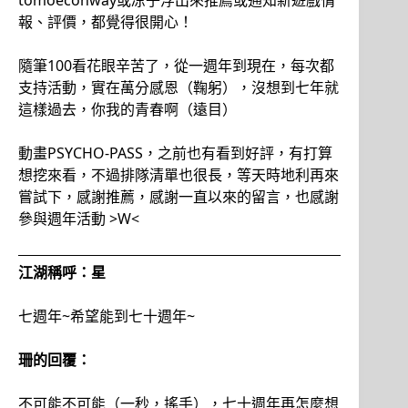
tomoeconway或凉子浮出來推薦或通知新遊戲情
報、評價，都覺得很開心！
隨筆100看花眼辛苦了，從一週年到現在，每次都
支持活動，實在萬分感恩（鞠躬），沒想到七年就
這樣過去，你我的青春啊（遠目）
動畫PSYCHO-PASS，之前也有看到好評，有打算
想挖來看，不過排隊清單也很長，等天時地利再來
嘗試下，感謝推薦，感謝一直以來的留言，也感謝
參與週年活動 >W<
江湖稱呼：星
七週年~希望能到七十週年~
珊的回覆：
不可能不可能（一秒，搖手），七十週年再怎麼想