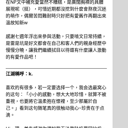
在NP文中補充愛當然不糟糕，是廣闊胸襟的具體
展現呢（挺），可惜近期都沒挖到什麼會熬夜沉迷
的萌作，偶爾苦悶難耐時只好把有愛舊作再翻出來
溫故知新w
感謝七週年浮出來參與活動，只要啃文日常持續，
是雷是坑是好文都會在自己和客人們的親身經歷中
慢慢分曉，讓我們繼續拭目以待還有什麼讓人激動
的有愛作品吧！
江湖稱呼：k.
喜欢的有很多，若一定要选择一个，我会选最窝心
的这句：「小小的感動，想大大地珍惜，就算不被
重視，也要將它溫柔抱在懷裡，至少那屬於自
己。」看到这句随笔真的很触动我心~珍贵在于点
滴。