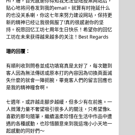
Hi，珊，首先感谢你得知我无法登陆投票网站后，
贴心地将问卷发到我的email。就算有时拖延什么
的也没关系喇，你这七年来努力建设网站，保持更
新的精神已经让我很佩服了!真的很感谢你的坚
持。祝愿回忆工坊七周年生日快乐！希望你的回忆
工坊在未来获得越来越多的关注！Best Regards
珊的回覆：
有順利收到問卷並成功填寫真是太好了，每次聽到
客人因為無法傳送或原本打的內容因為切換頁面滅
失什麼的就會一陣扼腕，畢竟客人們的留言回應也
是我的精神糧食啊。
七週年，或許越走腳步越緩，但多少有在前進。一
人微薄力量不奢望吸引很多人的關注，只希望像k.
喜歡的那句隨筆，繼續溫柔珍惜在生活中作品中遭
遇的各種感動，也珍惜願意來到我這塊小小天地一
起感動的同好們～