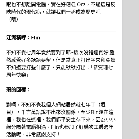
眼也不想離開電腦，實在好糟糕 Orz，不過這是反
映時代的現代病，就讓我們一起成為歷史吧！
（喂）
江湖稱呼：Flin
不知不覺七周年竟然要到了耶~這次沒錯過真好!雖
然感覺好多話語要留，但是當真正打出字來卻突然
不知道要打些什麼了，只能默默打出：｢恭賀珊七
周年快樂｣
珊的回覆：
對啊，不知不覺我個人網站居然就七年了（遠
目），千言萬語說不出來沒關係，至少Flin還在這
裡，我也在這裡，我們都平安生存下來，因為小小
緣分隔著電腦相遇。Flin也參加了好幾次工房週年
活動呢，非常感謝支持！