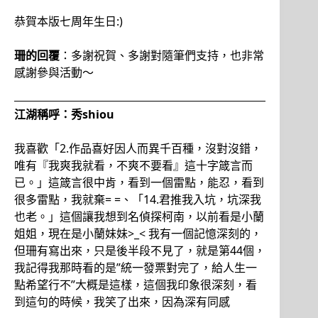
恭賀本版七周年生日:)
珊的回覆
：多謝祝賀、多謝對隨筆們支持，也非常
感謝參與活動～
江湖稱呼：秀shiou
我喜歡「2.作品喜好因人而異千百種，沒對沒錯，
唯有『我爽我就看，不爽不要看』這十字箴言而
已。」這箴言很中肯，看到一個雷點，能忍，看到
很多雷點，我就棄= =、「14.君推我入坑，坑深我
也老。」這個讓我想到名偵探柯南，以前看是小蘭
姐姐，現在是小蘭妹妹>_< 我有一個記憶深刻的，
但珊有寫出來，只是後半段不見了，就是第44個，
我記得我那時看的是”統一發票對完了，給人生一
點希望行不”大概是這樣，這個我印象很深刻，看
到這句的時候，我笑了出來，因為深有同感