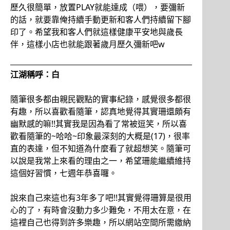
歷久很簡單，放置PLAY就能達成（喂），要彌新
的話，就要靠俺持續手動更新和客人們持續留下腳
印了。希望我和客人們就這樣健康平安地與歲長
伴，這樣小店也就能跟著歲月歷久彌新吧w
江湖稱呼：白
隨筆很多都由親民觀點的實事紀錄，感覺很多都很
有趣，所以喜歡看隨筆，認真地覺得其實珊還頗有
幽默感的嘛!!其實我是因為看了常被逗笑，所以喜
歡看隨筆的~哈哈~印象最深刻的大概是(17)，很率
直的表達，但不知道為什麼看了就超想笑。隨筆可
以說是我常上來看的理由之一，希望珊能繼續維持
這個好習慣，七週年恭喜囉。
說來自己來這也有3年多了吧!!其實覺得珊算是很用
心的了，有時會沒動力多少難免，不用太在意，在
這裡自己也得到許多樂趣，所以網站空間所需繳納