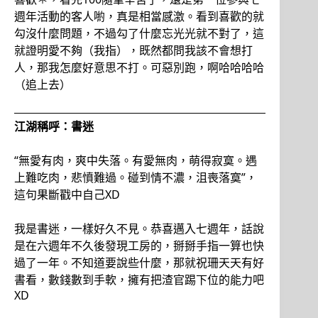
週年活動的客人喲，真是相當感激。看到喜歡的就
勾沒什麼問題，不過勾了什麼忘光光就不對了，這
就證明愛不夠（我指），既然都問我該不會想打
人，那我怎麼好意思不打。可惡別跑，啊哈哈哈哈
（追上去）
江湖稱呼：書迷
“無愛有肉，爽中失落。有愛無肉，萌得寂寞。遇
上難吃肉，悲憤難過。碰到情不濃，沮喪落寞”，
這句果斷戳中自己XD
我是書迷，一樣好久不見。恭喜邁入七週年，話說
是在六週年不久後發現工房的，掰掰手指一算也快
過了一年。不知道要說些什麼，那就祝珊天天有好
書看，數錢數到手軟，擁有把渣官踢下位的能力吧
XD