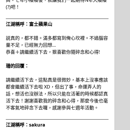
興。七年小癢癢後，就讓我們一起期待N年大癢癢
(?)吧！
江湖稱呼：富士蘋果山
説真的，都不錯。滿多都寫到俺心坎裡。不過腦容
量不足，已經無力回想…
恭喜＋請繼續活下去，狠喜歡你隨碎念和心得!
珊的回覆：
請繼續活下去，這點真是很微妙，基本上沒事應該
都會繼續活下去啦 XD，但出了事，命運弄人的
話，想活也沒辦法，所以只能在活著的時候都認真
活下去！謝謝喜歡我的碎念和心得，那麼今後也毫
不客氣地碎念下去囉，感謝參與七週年活動。
江湖稱呼：sakura