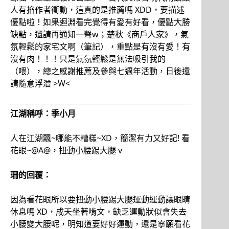
人有掐作者衝動，這真的是推薦嗎 XDD，要描述
優點啦！如果迴淵看完覺得有愛有好看，優點大勝
缺點，還請再通知一聲w；楚秋《商戶人家》，氣
氛輕鬆的家宅文啊（筆記），重點是有沒有愛！有
沒有肉！！！只是氣氛輕鬆是無法吸引我的
（喂），總之感謝推薦及參與七週年活動，日後還
請隨意浮潛 >W<
江湖稱呼：季小月
人在江湖飄~哪能不糟糕~XD，簡潔有力又好記! 看
花眼~@A@，扭動小腰踢大腿 v
珊的回覆：
因為看花眼所以要扭動小腰踢大腿運動運動讓眼睛
休息嗎 XD，成天坐著啃文，缺乏運動狀似會失去
小腰變大腰呢，明知道要好好運動，還是寧願看花