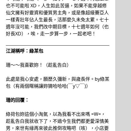
也不可能啦 XD，人生如此苦逼，如果不能穿越修
仙文擁有好靈資和優質男主角，或是像超級賽亞人
一樣青壯年佔人生最長，活那麼久未免太累。七十
週年沒可能，我們改中期目標，十七週年如何（也
好長XD），唉，走一步算一步，一起老吧！
江湖稱呼：綠某包
珊～～我喜歡妳！（趁亂告白）
此處是我心安處，願歷久彌新，與歲長伴。by綠某
包（有兩個暱稱讓妳猜哈哈哈(￣y▽￣)）
珊的回覆：
綠荷包妳這個小淘氣，以為我看不出來嗎 =W=，
趁亂告白我就收下了，不過今生我們都更愛深情美
男，來世有緣再來彼此推倒攻略吧（咳），小店要