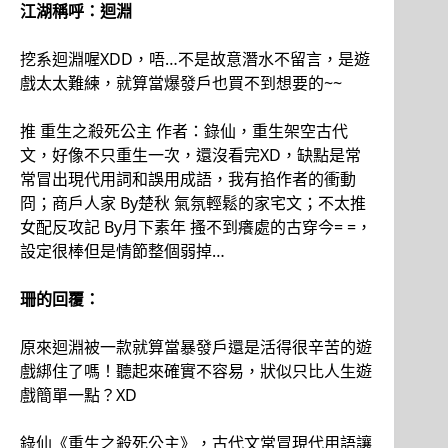
江湖稱呼：迴淵
挖系迴淵喔XDD，唔…不是故意潛水不留言，是遊
戲太太難練，就算當爆發戶也買不到想要的~~
推 重生之殺死公主 作者：錄仙，重生架空古代
文，好像不只重生一次，還沒看完XD，缺點是常
常冒出現代用詞和誤用成語，我有掐作者的衝動
冏；商戶人家 By楚秋 氣氛輕鬆的家宅文；不太推
女配反攻記 By月下素年 搔不到癢處的古穿今= =，
設定很棒但是情節整個弱掉…
珊的回覆：
原來迴淵被一款就算當暴發戶還是活得很辛苦的遊
戲綁住了嗎！聽起來確實不容易，狀似只比人生遊
戲簡單一點？XD
錄仙《重生之殺死公主》，古代文常冒現代用語讓