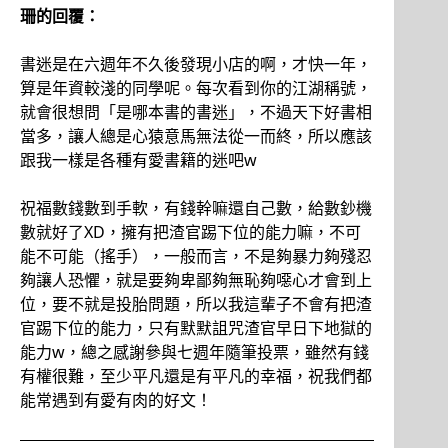
珊的回覆：
書迷是在六週年不久後發現小店的啊，才快一年，
算是年資較淺的同學呢。每次看到你的江湖稱號，
就會很想問「是哪本書的書迷」，不過天下好書相
當多，讓人總是心猿意馬無法從一而終，所以應該
跟我一樣是各種有愛書籍的迷吧w
祝福數錢數到手軟，有錢幹嘛還自己數，給數鈔機
數就好了XD，擁有把渣官踢下位的能力嘛，不可
能不可能（搖手），一般而言，不是夠暴力夠殘忍
夠讓人恐懼，就是要夠卑鄙夠無恥夠噁心才會到上
位，要不就是投胎問題，所以我這輩子不會有把渣
官踢下位的能力，只有默默詛咒渣官早日下地獄的
能力w，總之感謝參與七週年隨筆投票，雖然有錢
有權很難，至少平凡還是有平凡的幸福，祝我們都
能常遇到有愛有肉的好文！