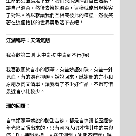
生命必須繼續走下去，我們只能選擇對自己溫柔、
讓自己溫柔，然後去擁抱溫柔，這樣就能出現笑容
了對吧。所以就讓我們互相笑彼此的糟糕，然後笑
著在這個糟糕的世界勇敢活下去吧！
江湖稱呼：天清氣朗
我喜歡第二則 太中肯拉 中肯到不行(喂)
我喜歡關於言小的隨筆，有些妙語如珠，有些一針
見血，有的還有押韻。話說回來，感謝珊的言小和
原創及肉文清單，讓我看了不少好作品，不過可惜
最近言小比較少。
珊的回覆：
言情類隨筆述說的酸甜苦辣，都是言情讀者歷經多
年光陰品嚐出來的，只有圈內人(?)才懂其中的美與
痛：D，押韻是指「人在江湖飄，哪能不糟糕」嗎