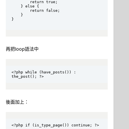
		return true;

	} else {

		return false;

	}

}

再把loop語法中
<?php while (have_posts()) : 
the_post(); ?>
後面加上：