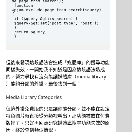
de_page_from_search');

 function 
wpjam_exclude_page_from_search($query) 
{

 if ($query-&gt;is_search) {

 $query-&gt;set('post_type', 'post');

 }

 return $query;

 }
但後來發現這段語法會造成「媒體庫」的搜尋功能
同樣失效，一開始我不知道是因為這段語法造成
的，努力尋找有沒有能讓媒體庫（media library
）能夠分類的外掛，最後找到一個：
Media Library Categories
但這外掛免費版的只是讓你能分類，並不能在設定
特色圖片時直接從分類裡叫出，那功能被放在付費
版裡了。只好再回頭研究媒體庫搜尋功能失效的原
因，終於查到類似情況。