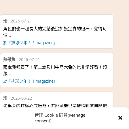
珊
·
2026-07-21
角色們也一起長大的完結後追加設定真的很棒，覺得每
個…
於『排球少年！！magazine』
熱帶魚
·
2026-07-21
兩本我都買了！第二本及川牛島木兔的也非常好看！超
級…
於『排球少年！！magazine』
珊
·
2026-06-22
如果真的打從心底厭惡，怎麼可能只是被情勒就自願把
時…
管理 Cookie 同意(Manage
於『強風吹拂』
consent)