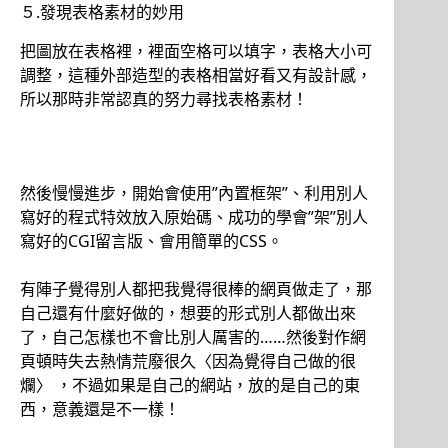
５.發現表格素材的妙用
把圖放在表格裡，裡面空格可以填字，表格大小可
調整，這種外部造型的表格相當好看又有設計感，
所以那時非常認真的努力尋找表格素材！
然後慢慢進步，開始會使用”內置框架”、利用別人
寫好的程式特效放入原始碼、成功的學會”架”別人
寫好的CGI留言版、會用簡單的CSS。
有陣子覺得別人都把我覺得很棒的網頁做走了，那
自己還有什麼好做的，想要的形式別人都做出來
了，自己怎樣也不會比別人厲害的……然後對作網
頁頓時失去熱情荒廢很久〈因為覺得自己做的很
爛〉 ，不過如果是自己的網站，放的是自己的東
西，意義還是不一樣！