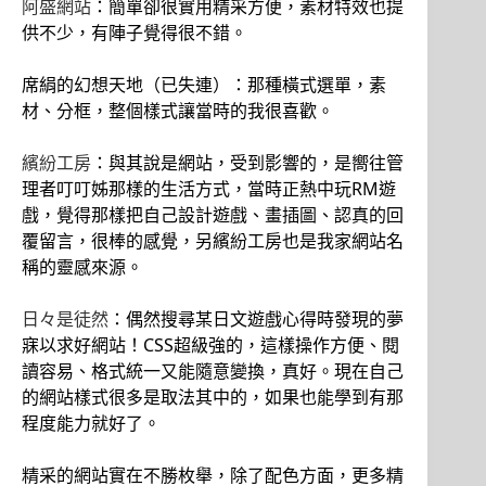
阿盛網站
：簡單卻很實用精采方便，素材特效也提
供不少，有陣子覺得很不錯。
席絹的幻想天地（已失連）：那種橫式選單，素
材、分框，整個樣式讓當時的我很喜歡。
繽紛工房
：與其說是網站，受到影響的，是嚮往管
理者叮叮姊那樣的生活方式，當時正熱中玩RM遊
戲，覺得那樣把自己設計遊戲、畫插圖、認真的回
覆留言，很棒的感覺，另繽紛工房也是我家網站名
稱的靈感來源。
日々是徒然
：偶然搜尋某日文遊戲心得時發現的夢
寐以求好網站！CSS超級強的，這樣操作方便、閱
讀容易、格式統一又能隨意變換，真好。現在自己
的網站樣式很多是取法其中的，如果也能學到有那
程度能力就好了。
精采的網站實在不勝枚舉，除了配色方面，更多精