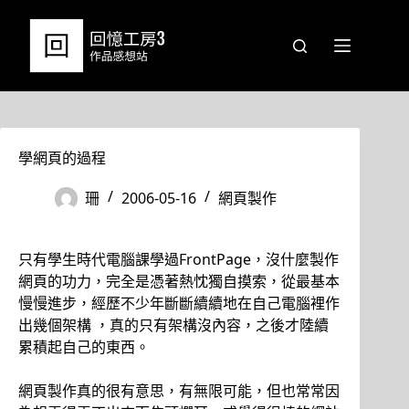
跳
至
主
要
內
容
學網頁的過程
珊
2006-05-16
網頁製作
只有學生時代電腦課學過FrontPage，沒什麼製作
網頁的功力，完全是憑著熱忱獨自摸索，從最基本
慢慢進步，經歷不少年斷斷續續地在自己電腦裡作
出幾個架構 ，真的只有架構沒內容，之後才陸續
累積起自己的東西。
網頁製作真的很有意思，有無限可能，但也常常因