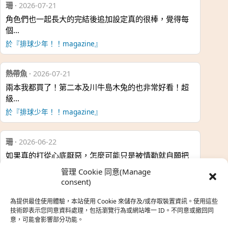
珊
·
2026-07-21
角色們也一起長大的完結後追加設定真的很棒，覺得每
個…
於『排球少年！！magazine』
熱帶魚
·
2026-07-21
兩本我都買了！第二本及川牛島木兔的也非常好看！超
級…
於『排球少年！！magazine』
珊
·
2026-06-22
如果真的打從心底厭惡，怎麼可能只是被情勒就自願把
時…
管理 Cookie 同意(Manage
於『強風吹拂』
consent)
為提供最佳使用體驗，本站使用 Cookie 來儲存及/或存取裝置資訊。使用這些
熱帶魚
·
2026-06-22
技術即表示您同意資料處理，包括瀏覽行為或網站唯一 ID。不同意或撤回同
意，可能會影響部分功能。
之前看到網路上有人說灰二自私情勒大家陪他圓夢，但