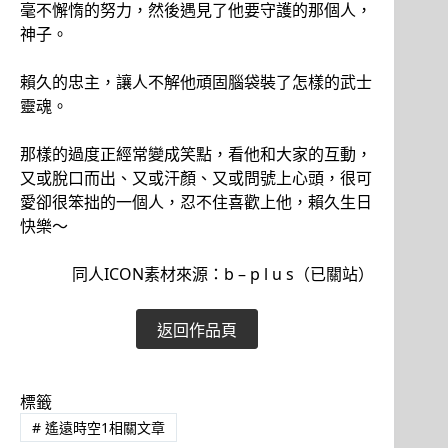
毫不懈惰的努力，然後遇見了他要守護的那個人，
神子。
賴久的忠主，讓人不解他頑固腦袋裝了怎樣的武士
靈魂。
那樣的過度正經常變成笑點，看他和大家的互動，
又或脫口而出、又或汗顏、又或問號上心頭，很可
愛卻很笨拙的一個人，忍不住喜歡上他，賴久生日
快樂～
同人ICON素材來源：b – p l u s（已關站）
返回作品頁
標籤
#
遙遠時空1相關文章