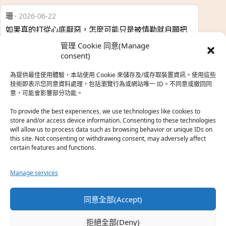
珊
·
2026-06-22
如果真的打從心底厭惡，怎麼可能只是被情勒就自願把
時…
管理 Cookie 同意(Manage
於『強風吹拂』
consent)
為提供最佳使用體驗，本站使用 Cookie 來儲存及/或存取裝置資訊。使用這些
熱帶魚
·
2026-06-22
技術即表示您同意資料處理，包括瀏覽行為或網站唯一 ID。不同意或撤回同
意，可能會影響部分功能。
之前看到網路上有人說灰二自私情勒大家陪他圓夢，但
真…
To provide the best experiences, we use technologies like cookies to
store and/or access device information. Consenting to these technologies
於『強風吹拂』
will allow us to process data such as browsing behavior or unique IDs on
this site. Not consenting or withdrawing consent, may adversely affect
certain features and functions.
珊
·
2026-06-18
我也喜歡運動番，雖然前陣子挑戰鑽石王牌失敗了，看
Manage services
第…
於『白領羽球部』
同意全部(Accept)
熱帶魚
·
2026-06-18
拒絕全部(Deny)