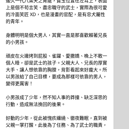
遙久一代八葉天之青龍，寶玉位置在左耳上，表面
上是個不苟言笑、盡忠職守的武士，實際為很可愛
的冷面笑匠 XD，也是漫畫的官配，是有忠犬屬性
的青年。
身體明明是個大男人，其實一直是那喜歡賴著兄長
的小男孩。
頑皮在火邊烤到屁股、雀躍、愛撒嬌、晚上不敢一
個人睡，卻是武士的孩子。父親大人、兄長的厚實
大手、讓人想依靠的胸膛，背影看起來好龐大。所
以男孩給了自己目標，要成為那樣可依靠的男人，
變得更厲害！
小男孩成了少年，然不知人事的莽撞、缺乏深思的
行動，造成無法挽回的後果。
好動的少年，從此被愧疚纏繞、徹夜難眠，直到被
父親一掌打醒，此後為了任務、為了武士的職責，