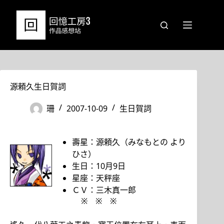
跳
至
主
要
內
容
源頼久生日賀詞
珊
2007-10-09
生日賀詞
壽星：源頼久（みなもとの より
ひさ）
生日：10月9日
星座：天秤座
ＣＶ：三木真一郎
※ ※ ※