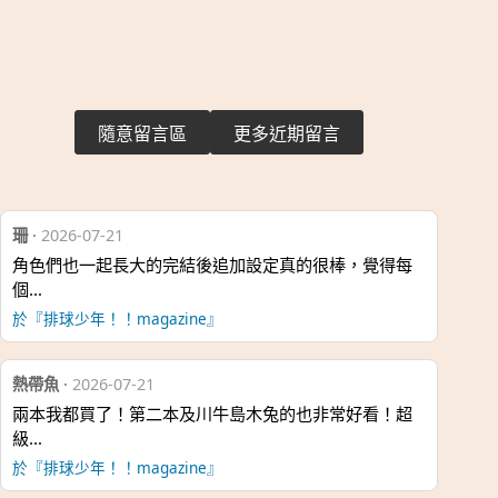
隨意留言區
更多近期留言
珊
·
2026-07-21
角色們也一起長大的完結後追加設定真的很棒，覺得每
個…
於『排球少年！！magazine』
熱帶魚
·
2026-07-21
兩本我都買了！第二本及川牛島木兔的也非常好看！超
級…
於『排球少年！！magazine』