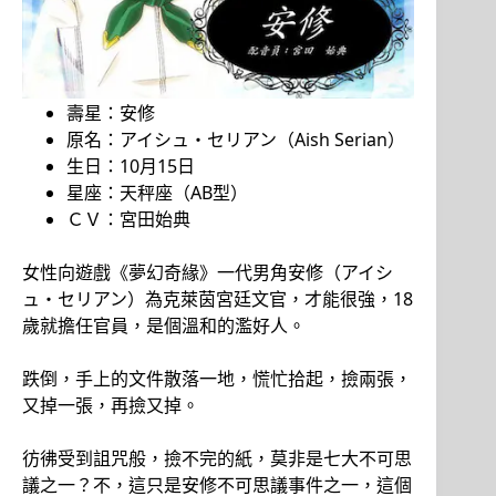
壽星：安修
原名：アイシュ・セリアン（Aish Serian）
生日：10月15日
星座：天秤座（AB型）
ＣＶ：宮田始典
女性向遊戲《夢幻奇緣》一代男角安修（アイシ
ュ・セリアン）為克萊茵宮廷文官，才能很強，18
歲就擔任官員，是個溫和的濫好人。
跌倒，手上的文件散落一地，慌忙拾起，撿兩張，
又掉一張，再撿又掉。
彷彿受到詛咒般，撿不完的紙，莫非是七大不可思
議之一？不，這只是安修不可思議事件之一，這個