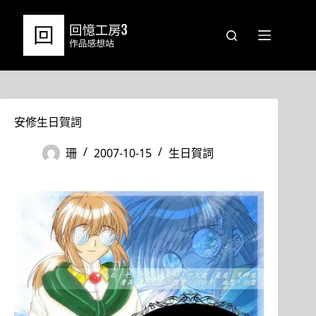
跳
至
主
要
內
容
安修生日賀詞
珊
2007-10-15
生日賀詞