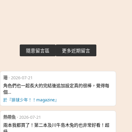
隨意留言區
更多近期留言
珊
·
2026-07-21
角色們也一起長大的完結後追加設定真的很棒，覺得每
個…
於『排球少年！！magazine』
熱帶魚
·
2026-07-21
兩本我都買了！第二本及川牛島木兔的也非常好看！超
級…