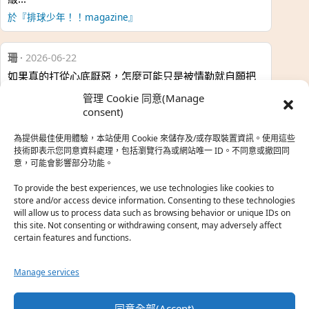
於『排球少年！！magazine』
珊
·
2026-06-22
如果真的打從心底厭惡，怎麼可能只是被情勒就自願把
時…
管理 Cookie 同意(Manage
於『強風吹拂』
consent)
為提供最佳使用體驗，本站使用 Cookie 來儲存及/或存取裝置資訊。使用這些
熱帶魚
·
2026-06-22
技術即表示您同意資料處理，包括瀏覽行為或網站唯一 ID。不同意或撤回同
意，可能會影響部分功能。
之前看到網路上有人說灰二自私情勒大家陪他圓夢，但
真…
To provide the best experiences, we use technologies like cookies to
store and/or access device information. Consenting to these technologies
於『強風吹拂』
will allow us to process data such as browsing behavior or unique IDs on
this site. Not consenting or withdrawing consent, may adversely affect
certain features and functions.
珊
·
2026-06-18
我也喜歡運動番，雖然前陣子挑戰鑽石王牌失敗了，看
Manage services
第…
於『白領羽球部』
同意全部(Accept)