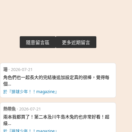
隨意留言區
更多近期留言
珊
·
2026-07-21
角色們也一起長大的完結後追加設定真的很棒，覺得每
個…
於『排球少年！！magazine』
熱帶魚
·
2026-07-21
兩本我都買了！第二本及川牛島木兔的也非常好看！超
級…
於『排球少年！！magazine』