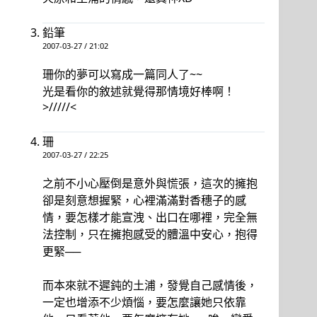
鉛筆
2007-03-27 / 21:02
珊你的夢可以寫成一篇同人了~~
光是看你的敘述就覺得那情境好棒啊！
>/////<
珊
2007-03-27 / 22:25
之前不小心壓倒是意外與慌張，這次的擁抱
卻是刻意想握緊，心裡滿滿對香穗子的感
情，要怎樣才能宣洩、出口在哪裡，完全無
法控制，只在擁抱感受的體溫中安心，抱得
更緊──
而本來就不遲鈍的土浦，發覺自己感情後，
一定也增添不少煩惱，要怎麼讓她只依靠