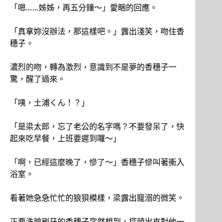
「嗯……姊姊，再五分鐘～」愛睏的回應。
「真拿妳沒辦法，那這樣吧。」露出淺笑，吻住香
穗子。
濃烈的吻，轉為激烈，意識到不是夢的香穗子一
驚，醒了過來。
「咦，土浦くん！？」
「是梁太郎，忘了老公的名字嗎？不要發呆了，快
起來吃早餐，上班要遲到囉～」
「啊，已經這麼晚了，慘了～」香穗子慘叫著衝入
浴室。
看著她急急忙忙的狼狽模樣，梁露出寵溺的微笑。
正要洗臉刷牙的香穗子突然想到，探頭出來對他一