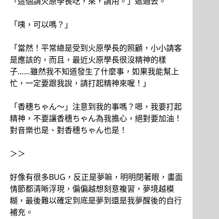
「這個請火原學長吃，來，請用。」遞過去。
「咦，可以嗎？」
「當然！平常總是受到火原學長的照顧，小小請客
是應該的，而且，最近火原學長很沒精神的樣
子……雖然我不知道發生了什麼事，如果我能幫上
忙，一定要跟我說，請打起精神來喔！」
「香穗ちゃん～」注意到我的事嗎？嗯，我要打起
精神，不要讓香穗ちゃん為我擔心，絕對要加油！
對音樂也是、對香穗ちゃん也是！
＞＞
好像有很多BUG，反正是夢嘛，明明閉著眼，畫面
情節都清晰浮現，偏偏越想刻意複習，夢境越模
糊，最後難以確定到底是夢到還是我夢醒後的自行
補充。