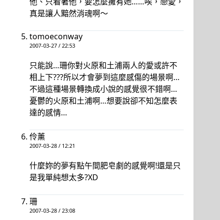
他、只看著他，要怎麼擁有她……唉，戀愛，
真是讓人黯然消魂啊～
tomoeconway
2007-03-27 / 22:53
只能說…珊你對火原和土浦兩人的愛或許不
相上下???所以才會夢到這麼感傷的場景啊…
不過這種場景轉換成小說的感覺很不錯啊…
憂鬱的火原和土浦啊…想要說卻不知怎麼表
達的感情…
伶薰
2007-03-28 / 12:21
什麼妳的夢有點午間肥皂劇的感覺啊!還是只
是我單純想太多?XD
珊
2007-03-28 / 23:08