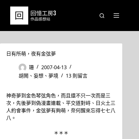
跳
至
主
要
內
容
日有所萌，夜有金弦夢
珊
2007-04-13
胡鬧、妄想、夢境
13 則留言
神奇夢到金色琴弦角色，而且還不只一次而是三
次，先後夢到偽漫畫連載、平交道對峙、日火土三
人約會事件，金弦夢有夠萌，奈何醒來忘得七七八
八。
＊＊＊