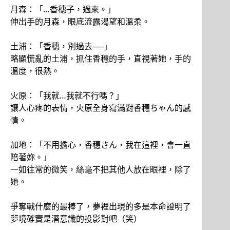
月森：「…香穗子，過來。」
伸出手的月森，眼底流露渴望和溫柔。
土浦：「香穗，別過去──」
略顯慌亂的土浦，抓住香穗的手，直視著她，手的
溫度，很熱。
火原：「我就…我就不行嗎？」
讓人心疼的表情，火原全身寫滿對香穗ちゃん的感
情。
加地：「不用擔心，香穗さん，我在這裡，會一直
陪著妳。」
一如往常的微笑，絲毫不把其他人放在眼裡，除了
她。
爭奪戰什麼的最棒了，夢裡出現的多是本命證明了
夢境確實是潛意識的投影對吧（笑）