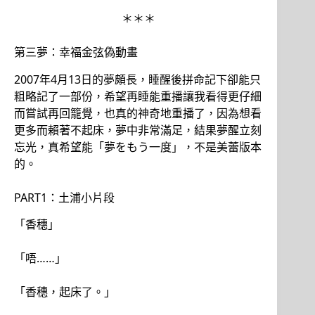
＊＊＊
第三夢：幸福金弦偽動畫
2007年4月13日的夢頗長，睡醒後拼命記下卻能只
粗略記了一部份，希望再睡能重播讓我看得更仔細
而嘗試再回籠覺，也真的神奇地重播了，因為想看
更多而賴著不起床，夢中非常滿足，結果夢醒立刻
忘光，真希望能「夢をもう一度」，不是美蕾版本
的。
PART1：土浦小片段
「香穗」
「唔……」
「香穗，起床了。」