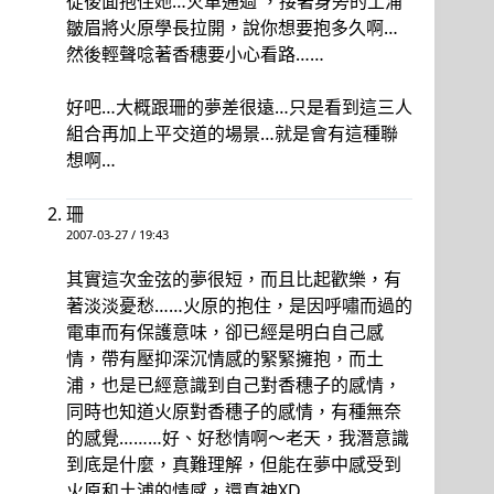
從後面抱住她…火車通過 ，接著身旁的土浦
皺眉將火原學長拉開，說你想要抱多久啊…
然後輕聲唸著香穗要小心看路……
好吧…大概跟珊的夢差很遠…只是看到這三人
組合再加上平交道的場景…就是會有這種聯
想啊…
珊
2007-03-27 / 19:43
其實這次金弦的夢很短，而且比起歡樂，有
著淡淡憂愁……火原的抱住，是因呼嘯而過的
電車而有保護意味，卻已經是明白自己感
情，帶有壓抑深沉情感的緊緊擁抱，而土
浦，也是已經意識到自己對香穗子的感情，
同時也知道火原對香穗子的感情，有種無奈
的感覺………好、好愁情啊～老天，我潛意識
到底是什麼，真難理解，但能在夢中感受到
火原和土浦的情感，還真神XD