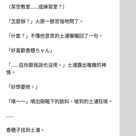
（某空教室……或練習室？）
「怎麼辦？」火原一臉苦惱地問了。
「什麼？」不懂他意思的土浦懶懶回了一句。
「好喜歡香穗ちゃん」
「……這你跟我說也沒用。」土浦露出複雜的神
情。
「好想要她。」
「噗～～」噴出剛喝下的飲料，嗆到的土浦狂咳。
……
香穗子找到土浦。