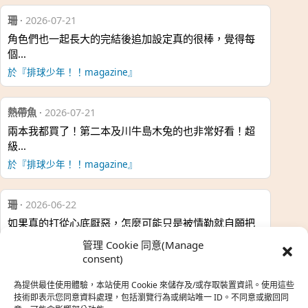
珊
·
2026-07-21
角色們也一起長大的完結後追加設定真的很棒，覺得每
個…
於『排球少年！！magazine』
熱帶魚
·
2026-07-21
兩本我都買了！第二本及川牛島木兔的也非常好看！超
級…
於『排球少年！！magazine』
珊
·
2026-06-22
如果真的打從心底厭惡，怎麼可能只是被情勒就自願把
時…
管理 Cookie 同意(Manage
於『強風吹拂』
consent)
為提供最佳使用體驗，本站使用 Cookie 來儲存及/或存取裝置資訊。使用這些
熱帶魚
·
2026-06-22
技術即表示您同意資料處理，包括瀏覽行為或網站唯一 ID。不同意或撤回同