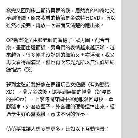
寫完又回到床上期待再夢的我，居然真的神奇地又
夢到後續，原來我看的情節是金弦特典DVD，所以
雖然才撥完，再放一次畫面又清楚的跑出來。
OP動畫從吳由姬老師的香穗子+眾男圖，配合音
樂，畫面由遠而近，男角們的表情越來越清晰、越
來越近。很多剛才沒記到的細節又再次浮現，我又
再次看得超滿足，但也再次忘光光所以無法詳細紀
錄描述（哭）
夢到金弦前我好像在夢裡玩乙女遊戲（有夠勤勞
XD），夢完金弦後，還夢到無關的怪夢（好漫長
的夢Orz），上學時間穿國中運動服潛回母校，牽
腳踏車，外套放籃子，外套裡的硬幣還掉出來，經
過學生好心幫我撿，意味不明的怪夢。
萌萌夢境讓人想妄想更多，比如以下互動情景：