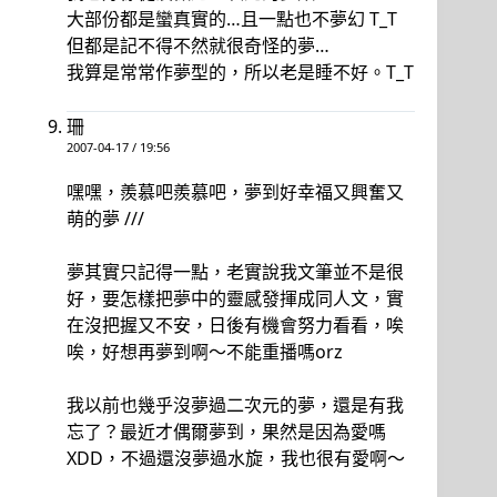
大部份都是蠻真實的…且一點也不夢幻 T_T
但都是記不得不然就很奇怪的夢…
我算是常常作夢型的，所以老是睡不好。T_T
珊
2007-04-17 / 19:56
嘿嘿，羨慕吧羨慕吧，夢到好幸福又興奮又
萌的夢 ///
夢其實只記得一點，老實說我文筆並不是很
好，要怎樣把夢中的靈感發揮成同人文，實
在沒把握又不安，日後有機會努力看看，唉
唉，好想再夢到啊～不能重播嗎orz
我以前也幾乎沒夢過二次元的夢，還是有我
忘了？最近才偶爾夢到，果然是因為愛嗎
XDD，不過還沒夢過水旋，我也很有愛啊～