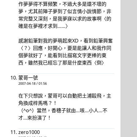
作夢夢得不算頻繁，不過大多是還不壞的
夢，尤其前陣子夢到了似言情小說情節，非
常完整又深刻，是我夢寐以求的故事啊〈的
確是在夢裡才求到……〉
感謝鉛筆對我的夢萌起來XD，看到鉛筆興奮
〈？〉回應，好開心，要是能讓人和我作同
個夢就好了，能看到比描寫文字更棒的東
西，雖然我已經忘了那是什麼東西〈倒〉
蒙哥一號
2007-04-18 / 01:56
在下只想說，蒙哥可以自動把土浦毆飛，主
角換成梓馬嗎？！
（^o^）當然，香穗子就由…咳…小人…不
才…來扮演了！
zero1000