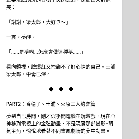
笑：
「謝謝，梁太郎，大好き～」
一震。夢醒。
「……是夢啊…怎麼會做這種夢……」
看向鏡裡，臉爆紅又掩飾不了好心情的自己。土浦
梁太郎，中毒已深。
◆ ◆ ◆
PART2：香穗子、土浦、火原三人約會篇
夢到自己房間，剛才似乎開電腦在玩遊戲，現在心
神移到電視上的金弦動畫，不是現實那部變形+弱
氣主角，愉悅地看著不同畫風劇情的夢中動畫。