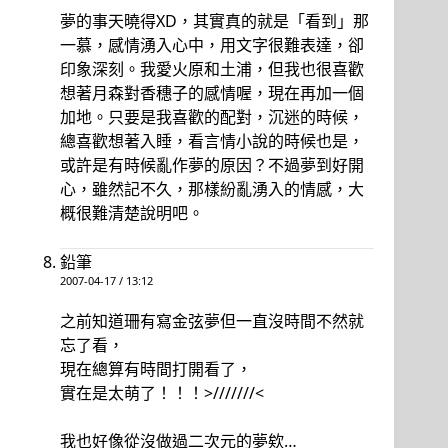
夢的事天曉得XD，其實真的就是「看到」那
一慕，感情湧入心中，用文字很難表達，卻
印象深刻。我愛火原和土浦，但我也很喜歡
想著月森對香穗子的感情喔，現在再加一個
加地。只要是我喜歡的配對，沉迷的時候，
總喜歡想著入睡，看言情小說的時候也是，
或許是有時候亂作夢的原因？不過夢到好開
心，雖然記不久，那樣紛亂湧入的情感，大
概很難清楚說明吧。
鉛筆
2007-04-17 / 13:12
之前知道珊有寫金弦夢但一直沒時間不然就
忘了看，
現在總算有時間打開看了，
實在是太萌了！！！>///////<
我也好像從沒做過二次元的夢欸…