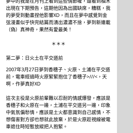
夢中的我是在月刊上看到這些情節喔，還看到柚木
出現在下期預告，這期他因為出國缺席，糟糕，我
的夢受到動畫捏他影響XD，而且在夢中感覺到金
弦漫畫似乎快完結篇而湧出濃濃不捨，夢到新連載
（偽）真神奇，果然有愛最美！
＊＊＊
第二夢：日火土在平交道前
2007年3月27日夢到香穗子、火原、土浦在平交道
前，電車經過時火原緊緊抱住了香穗子>///<，天
啊，作夢真好XD
這次主役是火原前輩難以忍耐的情感爆發，應該是
香穗子和火原在一邊，土浦在平交道另一邊，印象
中氣氛偏愁情，應該是土火都意識到自己感情，不
想傷害對方卻也想就此放棄，於是火原趁視線被電
車遮住時短暫放縱把人抱緊。