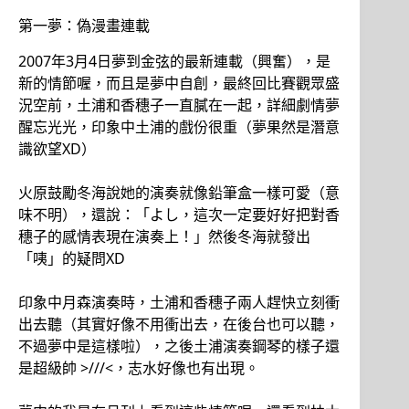
第一夢：偽漫畫連載
2007年3月4日夢到金弦的最新連載（興奮），是
新的情節喔，而且是夢中自創，最終回比賽觀眾盛
況空前，土浦和香穗子一直膩在一起，詳細劇情夢
醒忘光光，印象中土浦的戲份很重（夢果然是潛意
識欲望XD）
火原鼓勵冬海說她的演奏就像鉛筆盒一樣可愛（意
味不明），還說：「よし，這次一定要好好把對香
穗子的感情表現在演奏上！」然後冬海就發出
「咦」的疑問XD
印象中月森演奏時，土浦和香穗子兩人趕快立刻衝
出去聽（其實好像不用衝出去，在後台也可以聽，
不過夢中是這樣啦），之後土浦演奏鋼琴的樣子還
是超級帥 >///<，志水好像也有出現。