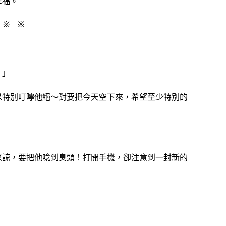
幸福。
 ※ ※
。」
以特別叮嚀他絕～對要把今天空下來，希望至少特別的
原諒，要把他唸到臭頭！打開手機，卻注意到一封新的