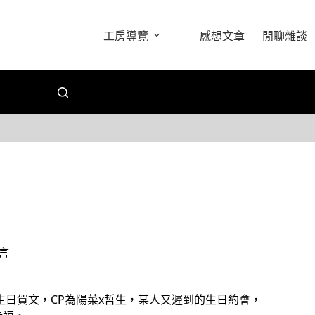
工房導覽
感想文章
閒聊雜談
留言
生日賀文，CP為陽菜x哲生，某人又遲到的生日約會，