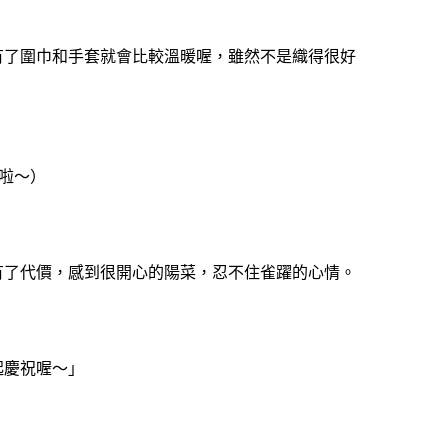
有了圍巾和手套就會比較溫暖喔，雖然不是織得很好
啦～）
有了代價，感到很開心的陽菜，忍不住雀躍的心情。
起慶祝喔～」