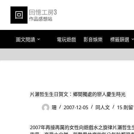
跳
至
主
要
內
容
圖文閱讀
電玩遊戲
影音娛樂
標籤篩選
片瀨哲生生日賀文：鄉間獨處的戀人慶生時光
珊
2007-12-05
同人文
15 則
2007年再接再厲的女性向遊戲水之旋律片瀨哲生