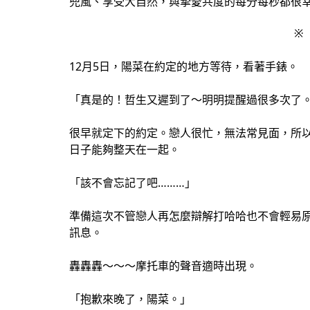
兜風、享受大自然，與摯愛共度的每分每秒都很
※
12月5日，陽菜在約定的地方等待，看著手錶。
「真是的！哲生又遲到了～明明提醒過很多次了
很早就定下的約定。戀人很忙，無法常見面，所
日子能夠整天在一起。
「該不會忘記了吧………」
準備這次不管戀人再怎麼辯解打哈哈也不會輕易
訊息。
轟轟轟～～～摩托車的聲音適時出現。
「抱歉來晚了，陽菜。」