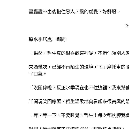
轟轟轟～由後抱住戀人，風的感覺，好舒服。
原水季居處 鄉間
「果然，哲生真的很喜歡這裡呢，不過佔領別人
來過幾次，已經不再陌生的環境，下了摩托車的
了口氣。
「沒關係啦，反正水季現在也不住這裡，我來幫
半開玩笑回應著，哲生溫柔地向看起來很高興的
「等、等一下，不要睡覺，哲生！每次都枕膝我