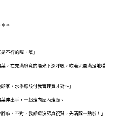
＊＊＊
家是不行的喔，嘻」
陽菜，在充滿綠意的陽光下深呼吸，吹著涼風滿足地嘆
他顧家，水季應該付我管理費才對～」
陽菜伸出手，一起走向屋內走廊。
會腳麻，不對，我都還沒認真祝賀，先清醒一點啦！」