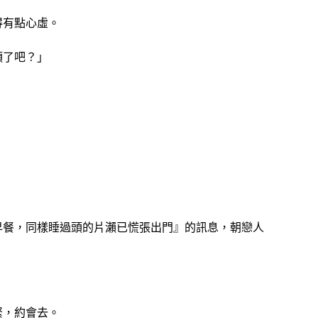
得有點心虛。
頭了吧？」
早餐，同樣睡過頭的片瀨已慌張出門』的訊息，朝戀人
緊，約會去。