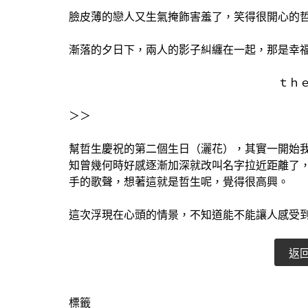
臉皮薄的戀人又生氣掩飾害羞了，笑得很開心的
漸落的夕日下，兩人的影子糾纏在一起，那是幸
ｔｈ
＞＞
幫哲生慶祝的第二個生日（灑花），其實一開始
知曾幾何時好感逐漸加深就改叫名字拉近距離了
手的歌聲，想著這就是哲生呢，覺得很高興。
這次浮現在心頭的情景，不知道能不能讓人感受
返
標籤