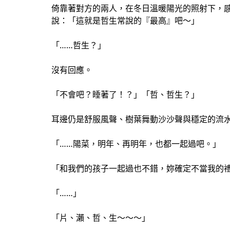
倚靠著對方的兩人，在冬日溫暖陽光的照射下，
說：「這就是哲生常說的『最高』吧～」
「……哲生？」
沒有回應。
「不會吧？睡著了！？」「哲、哲生？」
耳邊仍是舒服風聲、樹葉舞動沙沙聲與穩定的流
「……陽菜，明年、再明年，也都一起過吧。」
「和我們的孩子一起過也不錯，妳確定不當我的
「……」
「片、瀨、哲、生～～～」