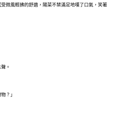
感受微風輕拂的舒適，陽菜不禁滿足地嘆了口氣，笑著
水聲。
禮物？」