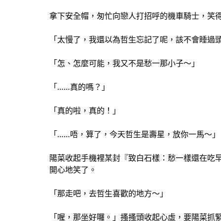
拿下安全帽，匆忙向戀人打招呼的機車騎士，笑
「太慢了，我還以為哲生忘記了呢，該不會睡過
「怎、怎麼可能，我又不是愁一那小子～」
「……真的嗎？」
「真的啦，真的！」
「……唔，算了，今天哲生是壽星，放你一馬～」
陽菜收起手機裡某封『致白石樣：愁一樣還在吃
開心地笑了。
「那走吧，去哲生喜歡的地方～」
「喔，那坐好囉。」搔搔頭收起心虛，要陽菜抓