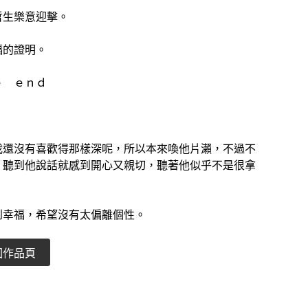
哲生樂意迎擊。
福的證明。
ｅ ｅｎｄ
我還沒有喜歡得那樣深呢，所以本來喚他片瀨，不過不
，聽到他說話就感到開心又親切，聽著他似乎不是很拿
到幸福，希望沒有太偏離個性。
回作品頁