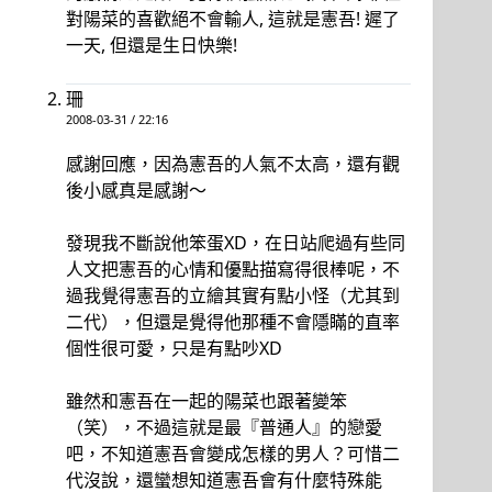
對陽菜的喜歡絕不會輸人, 這就是憲吾! 遲了
一天, 但還是生日快樂!
珊
2008-03-31 / 22:16
感謝回應，因為憲吾的人氣不太高，還有觀
後小感真是感謝～
發現我不斷說他笨蛋XD，在日站爬過有些同
人文把憲吾的心情和優點描寫得很棒呢，不
過我覺得憲吾的立繪其實有點小怪（尤其到
二代），但還是覺得他那種不會隱瞞的直率
個性很可愛，只是有點吵XD
雖然和憲吾在一起的陽菜也跟著變笨
（笑），不過這就是最『普通人』的戀愛
吧，不知道憲吾會變成怎樣的男人？可惜二
代沒說，還蠻想知道憲吾會有什麼特殊能