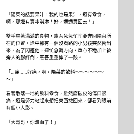
＊＊＊
「陽菜的話要果汁，我的也是果汁，還有零食，
啊，那邊有賣冰淇淋！好，通通買回去！」
雙手拿著滿滿的食物，憲吾急急忙忙要奔回陽菜所
在的位置，途中卻有一個沒看路的小男孩突然衝出
來，為了閃避他，連忙急轉方向，重心不穩加上被
旁人的腳絆倒，憲吾重重摔了一跤。
「…痛……好痛，啊，陽菜的飲料～～～～～～
～」
看著散落一地的飲料零食，雖然磨破皮的傷口很
痛，還是努力站起來想把東西撿回來，卻看到眼前
有個小人影。
「大哥哥，你流血了！」