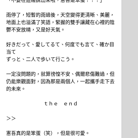
「不要在這邊說出來啦，憲吾是笨蛋！！！」
雨停了，短暫的雨過後，天空變得更清晰、美麗，
地面上也溢滿了笑語，緊握的雙手讓藏在心裡的陰
鬱不安放晴，又是好天氣。
好きだって、愛してるて、何度でも言て、確か目
当て
ずっと、二人で歩いて行こう。
一定沒問題的，就算徬惶不安、偶爾悲傷難過，但
仍能樂觀面對，因為那是兩個人，一起攜手走下去
的未來。
ｔｈｅ ｅｎｄ
＞＞
憲吾真的是笨蛋（笑），但是很可愛。