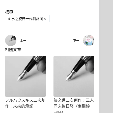
標籤
#
水之旋律一代賀詞同人
上一
下一
相關文章
フルハウスキス二次創
俠之道二次創作：三人
作：未來的承諾
同床後日談（南飛鍠
Side）