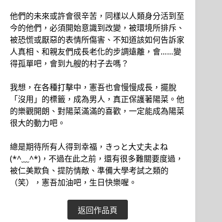
他們的未來或許會很辛苦，同樣以人類身分活到至
今的他們，必須開始意識到改變，被環境所排斥、
被恐慌或厭惡的表情所傷害、不知道該如何告訴家
人真相、和親友們成長老化的步調遠離，會……變
得孤單吧，會到九艘的村子去嗎？
我想，在各種打擊中，憲吾也會慢慢成長，擺脫
「沒用」的標籤，成為男人，真正保護著陽菜。他
的樂觀開朗、對陽菜滿滿的喜歡，一定能成為陽菜
很大的動力吧。
總是期待所有人得到幸福，きっと大丈夫よね
(*^﹏^*)，不過在此之前，還有很多難關要度過，
被仁美欺負、提防情敵、準備大學考試之類的
（笑），憲吾加油吧，生日快樂喔。
返回作品頁