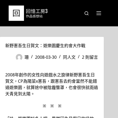
跳
至
主
要
內
容
新野憲吾生日賀文：遊樂園慶生約會大作戰
珊
2008-03-30
同人文
2 則留言
2008年創作的女性向遊戲水之旋律新野憲吾生日
賀文，CP為陽菜x憲吾，跟憲吾去約會當然不能錯
過遊樂園，就算途中被陰霾壟罩，也會很快就雨過
天青見到太陽。
※ ※ ※