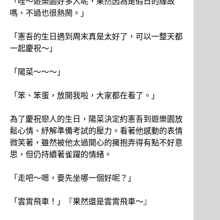
「哇～遊樂園好多人呢，果然因為是假日的緣故
嗎，不過也很熱鬧。」
「憲吾的生日遇到周末真是太好了，可以一整天都
一起慶祝～」
「陽菜～～～」
「笨、笨蛋，放開我啦，大家都在看了。」
為了慶祝戀人的生日，陽菜決定約憲吾到遊樂園放
鬆心情、紓解準備考試的壓力。看著他感動的表情
微笑著，雖然被他太過開心的擁抱弄得有點不好意
思，但仍持續著雀躍的情緒。
「走吧～嗯，要先坐哪一個好呢？」
「雲霄飛車！」『果然還是雲霄飛車～』