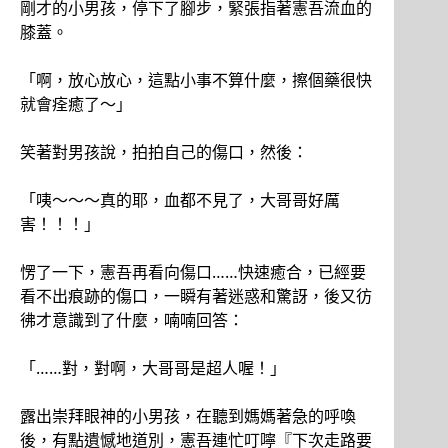
剛才的小男孩，停下了腳步，緊張指著憲吾流血的
膝蓋。
「啊，放心放心，這點小事不算什麼，擦個藥很快
就會痊癒了～」
笑著對男孩說，拍拍自己的傷口，然後：
「咦～～～真的耶，血都不見了，大哥哥好厲
害！！！」
愣了一下，憲吾再看向傷口……快速癒合，已經要
看不出痕跡的傷口，一瞬有著迷惑和驚訝，後又彷
彿才意識到了什麼，喃喃回答：
「……對，對啊，大哥哥是超人喔！」
露出崇拜眼神的小男孩，在聽到媽媽著急的呼喚
後，有點遺憾地道別，憲吾連忙叮嚀『下次走路要