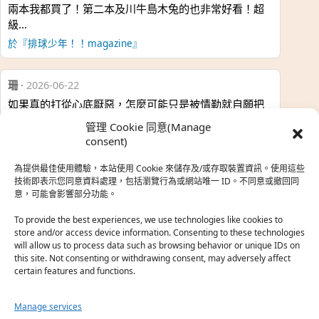
兩本我都買了！第二本及川牛島木兔的也非常好看！超
級…
於『排球少年！！magazine』
珊
·
2026-06-22
如果真的打從心底厭惡，怎麼可能只是被情勒就自願把
時…
管理 Cookie 同意(Manage
於『強風吹拂』
consent)
為提供最佳使用體驗，本站使用 Cookie 來儲存及/或存取裝置資訊。使用這些
熱帶魚
·
2026-06-22
技術即表示您同意資料處理，包括瀏覽行為或網站唯一 ID。不同意或撤回同
意，可能會影響部分功能。
之前看到網路上有人說灰二自私情勒大家陪他圓夢，但
真…
To provide the best experiences, we use technologies like cookies to
store and/or access device information. Consenting to these technologies
於『強風吹拂』
will allow us to process data such as browsing behavior or unique IDs on
this site. Not consenting or withdrawing consent, may adversely affect
certain features and functions.
珊
·
2026-06-18
我也喜歡運動番，雖然前陣子挑戰鑽石王牌失敗了，看
Manage services
第…