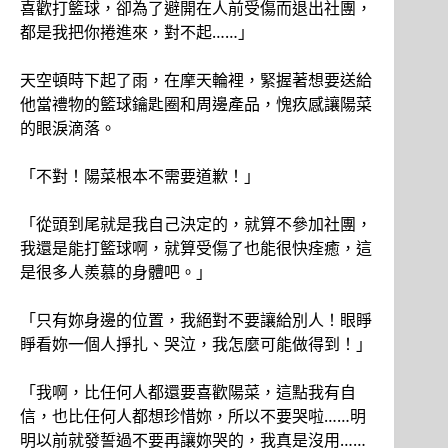
喜歡打籃球，卻為了避開在人前受傷而退出社團，
都是我把你捲進來，對不起……」
天空頓時下起了雨，在摩天輪裡，緊握著想要送給
他當禮物的籃球鑰匙圈和周邊產品，愧疚感讓陽菜
的眼淚滴落。
「不對！陽菜根本不需要道歉！」
「從頭到尾就是我自己決定的，就算不參加社團，
我還是能打籃球啊，就算受傷了也能很快痊癒，這
是很多人羨慕的身體吧。」
「只有妳身邊的位置，我絕對不要讓給別人！眼睜
睜看妳一個人掙扎、哭泣，我怎麼可能做得到！」
「我啊，比任何人都還要喜歡陽菜，這點我有自
信，也比任何人都想珍惜妳，所以不要哭啦……明
明以前就發誓過不要再讓妳哭的，我真是沒用……