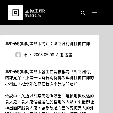
跳
至
主
要
內
容
暮蟬悲鳴時動畫故事簡介：鬼之淵村御社神信仰
珊
2008-05-08
動漫畫
暮蟬悲鳴時動畫故事發生在昔被稱為「鬼之淵村」
的雛見澤，那是一個有著獨特傳說與御社神信仰的
小村莊，地形如名存在著深不見底的沼澤。
傳說中，久遠以前某天沼澤湧出一堆被地獄放逐的
食人鬼，食人鬼侵襲居住於當地的人類，隨後御社
神出面降服食人鬼，讓想改過向善的鬼擁有人的外