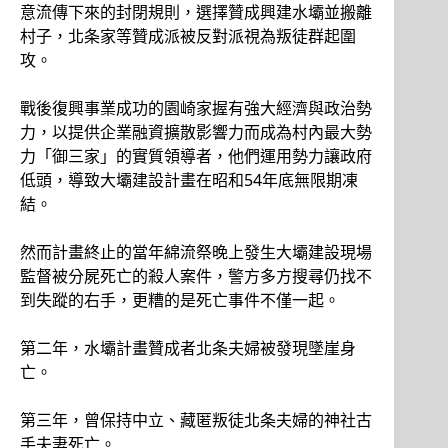
意流傳下來的封閉規則，選擇贊成興建水壩並搬離
村子，北条家等贊成派被反對派視為叛徒群起圍
攻。
戰後復興事業成功的園崎家握有強大經濟與政治勢
力，以提供企業融資擴散影響力而成為村內最大勢
力「御三家」的實質領導者，他們運用勢力讓政府
低頭，導致大壩建設計畫在昭和54年底無限期凍
結。
然而計畫終止的當年綿流祭晚上發生大壩建設現場
監督被分屍死亡的殺人案件，警方多方搜尋仍找不
到失蹤的右手，更糟的是死亡事件不僅一起。
第二年，水壩計畫贊成者北条夫婦被發現墜崖身
亡。
第三年，曾保持中立、藏匿叛徒北条夫婦的神社古
手夫妻死亡。