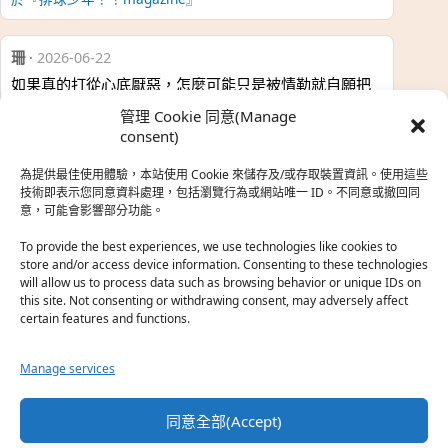
珊
·
2026-06-22
如果真的打從心底厭惡，怎麼可能只是被情勒就自願把
時…
管理 Cookie 同意(Manage
於『強風吹拂』
consent)
為提供最佳使用體驗，本站使用 Cookie 來儲存及/或存取裝置資訊。使用這些
熱帶魚
·
2026-06-22
技術即表示您同意資料處理，包括瀏覽行為或網站唯一 ID。不同意或撤回同
意，可能會影響部分功能。
之前看到網路上有人說灰二自私情勒大家陪他圓夢，但
真…
To provide the best experiences, we use technologies like cookies to
store and/or access device information. Consenting to these technologies
於『強風吹拂』
will allow us to process data such as browsing behavior or unique IDs on
this site. Not consenting or withdrawing consent, may adversely affect
certain features and functions.
珊
·
2026-06-18
我也喜歡運動番，雖然前陣子挑戰鑽石王牌失敗了，看
Manage services
第…
於『白領羽球部』
同意全部(Accept)