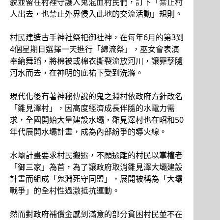
貌並留在村裡守護人鬼混血村民們，訂下「禁止村
人出去，也禁止外界侵入此地的交流活動」規則。
村民建造古手神社祭祀御社神，在每年6月的第3到
4個星期日選擇一天進行「綿流祭」，巫女會表演
奉納舞蹈，將棉被或棉衣撕裂流放河川，讓罪孽隨
河水而去，在神明的庇祐下受到洗滌。
現代化後有著神秘傳說的鬼之淵村依政府方針改名
「雛見澤村」，因高度經濟成長伴隨的水電力需
求，全國開始大量建設水壩，雛見澤村也在昭和50
年代展開水壩計畫，成為內部紛爭的導火線。
水壩計畫要求村民搬遷，不願遷離的村民以掌權者
「御三家」為首，為了讓政府取消雛見澤大壩建設
計畫而組成「鬼淵死守同盟」，展開被稱為「大壩
戰爭」的全村性過激抵抗運動。
然而對政府補償金感到滿意的部分貧困村民並不在