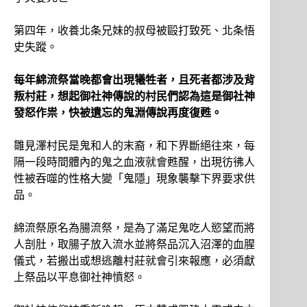
第四年，收養北条兄妹的叔母被毆打致死、北条悟
史失蹤。
每年綿流祭當晚都會出現犧牲者，且死者都涉及背
叛村莊，想起御社神傳說的村民們認為這是御社神
發怒作祟，快被遺忘的鬼淵傳說再度復甦。
雛見澤村民是鬼和人的末裔，和下界斷絕往來，每
隔一段時間體內的鬼之血液就會甦醒，出現彷彿人
性被吞噬的性格大變「鬼隱」現象襲擊下界要求供
品。
綿流祭原名為腸流祭，是為了滿足鬼吃人慾望而將
人剖肚，取腸子放入流水並將祭品沉入沼澤的血腥
儀式，若搬出或想逃離村莊就會引來報應，必須獻
上祭品以平息御社神憤怒。