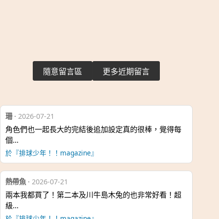
隨意留言區
更多近期留言
珊
·
2026-07-21
角色們也一起長大的完結後追加設定真的很棒，覺得每
個…
於『排球少年！！magazine』
熱帶魚
·
2026-07-21
兩本我都買了！第二本及川牛島木兔的也非常好看！超
級…
於『排球少年！！magazine』