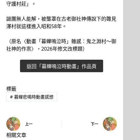
守護村莊」。
謎團無人能解，被壟罩在古老御社神傳說下的雛見
澤村就這樣進入昭和58年。
（原名〈動畫「暮蟬鳴泣時」雜感：鬼之淵村～御
社神的作祟〉，2026年修文改標題）
返回「暮蟬鳴泣時動畫」作品頁
標籤
#
暮蟬悲鳴時動畫感想
上一
下一
相關文章