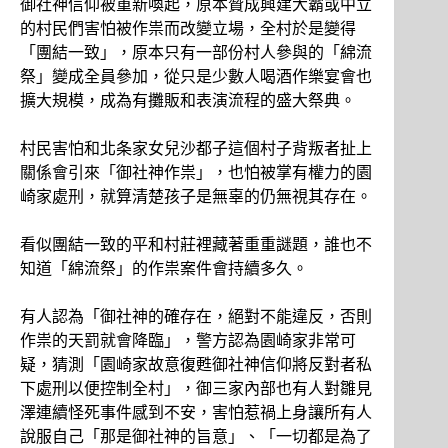
御社神信仰被重新喚起，原本贊成興建大霸或中立
的村民們害怕被作祟而改變立場，全村於是變得
「團結一致」，原本只有一部份村人參與的「綿流
祭」變成全員參加，從只是少數人喝酒作樂宴會也
擴大規模，成為有攤販和表演流程的盛大祭典。
村民害怕和北条家女兒沙都子這個村子背叛者扯上
關係會引來「御社神作祟」，也怕被掌有權力的園
崎家處刑，就算清楚孩子是無辜的仍無視其存在。
看似團結一致的平和村莊裡藏著重重謎題，誰也不
知道「綿流祭」的作祟案件會持續多久。
有人認為「御社神的確存在，絕對不能違反，否則
作祟的天罰就會降臨」，警方認為園崎家非常可
疑，猜測「園崎家故意復甦御社神信仰將反對者私
下處刑以便控制全村」，御三家內部也有人對雛見
澤連續怪死事件感到不安，害怕惹禍上身讓所有人
說服自己「那是御社神的旨意」、「一切都是為了