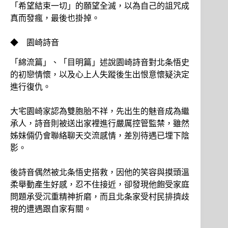
「希望結束一切」的願望全滅，以為自己的詛咒成
真而發瘋，最後也掛掉。
◆ 園崎詩音
「綿流篇」、「目明篇」述說園崎詩音對北条悟史
的初戀情懷，以及心上人失蹤後生出恨意懷疑決定
進行復仇。
大宅園崎家認為雙胞胎不祥，先出生的魅音成為繼
承人，詩音則被送出家裡進行嚴厲控管監禁，雖然
姊妹倆仍會聯絡聊天交流感情，差別待遇已埋下陰
影。
後詩音偶然被北条悟史搭救，因他的笑容與摸頭溫
柔舉動產生好感，忍不住接近，卻發現他飽受家庭
問題承受沉重精神折磨，而且北条家受村民排擠歧
視的遭遇跟自家有關。