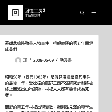
跳
至
主
要
內
容
暮蟬悲鳴時動畫人物事件：扭轉命運的第五年關鍵
成員們
珊
2008-05-09
動漫畫
昭和58年（西元1983年）是雛見澤連續怪死事件
的最後一年，受操控的鷹野三四不滿研究計劃將被
終止而派出山狗部隊，村裡人人都有機會成為死
者。
關鍵的第五年村裡出現變數，搬到雛見澤的轉學生