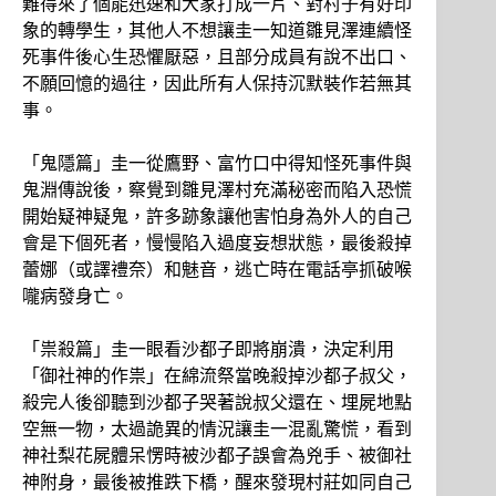
難得來了個能迅速和大家打成一片、對村子有好印
象的轉學生，其他人不想讓圭一知道雛見澤連續怪
死事件後心生恐懼厭惡，且部分成員有說不出口、
不願回憶的過往，因此所有人保持沉默裝作若無其
事。
「鬼隱篇」圭一從鷹野、富竹口中得知怪死事件與
鬼淵傳說後，察覺到雛見澤村充滿秘密而陷入恐慌
開始疑神疑鬼，許多跡象讓他害怕身為外人的自己
會是下個死者，慢慢陷入過度妄想狀態，最後殺掉
蕾娜（或譯禮奈）和魅音，逃亡時在電話亭抓破喉
嚨病發身亡。
「祟殺篇」圭一眼看沙都子即將崩潰，決定利用
「御社神的作祟」在綿流祭當晚殺掉沙都子叔父，
殺完人後卻聽到沙都子哭著說叔父還在、埋屍地點
空無一物，太過詭異的情況讓圭一混亂驚慌，看到
神社梨花屍體呆愣時被沙都子誤會為兇手、被御社
神附身，最後被推跌下橋，醒來發現村莊如同自己