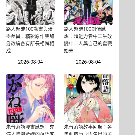
路人超能100動畫與漫
路人超能100劇情感
畫差異：精彩原作與加
想：超能力者中二生改
分改編各有所長相輔相
變中二人與自己的奮戰
成
始末
2026-08-04
2026-08-04
朱音落語漫畫感想：充
朱音落語故事回顧：各
滿人情與牽絆的落語家
集劇情簡要與演出段子