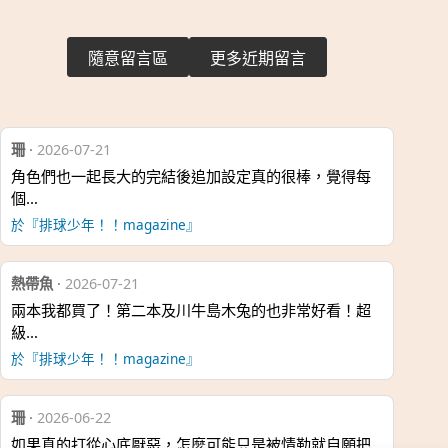
隨意留言區
更多近期留言
珊
·
2026-07-21
角色們也一起長大的完結後追加設定真的很棒，覺得每
個…
於『排球少年！！magazine』
熱帶魚
·
2026-07-21
兩本我都買了！第二本及川牛島木兔的也非常好看！超
級…
於『排球少年！！magazine』
珊
·
2026-06-22
如果真的打從心底厭惡，怎麼可能只是被情勒就自願把