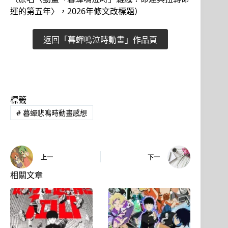
運的第五年〉，2026年修文改標題）
返回「暮蟬鳴泣時動畫」作品頁
標籤
#
暮蟬悲鳴時動畫感想
上一
下一
相關文章