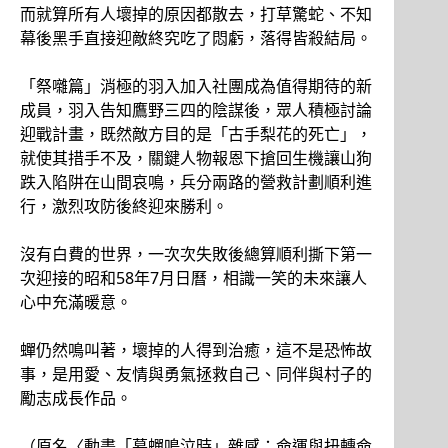
而就算所有人壞掉的原因都散去，打草驚蛇、不知
幕後黑手直接迎敵終究吃了悶虧，落得皆殺結局。
「祭囃篇」消極的羽入加入社團成為值得期待的新
成員，羽入告知鷹野三四的陰謀後，眾人積極討論
迎戰計畫，既然敵方目的是「古手梨花的死亡」，
就使其措手不及，關鍵人物報恩下搶回生機讓山狗
跌入陷阱在山間哀鳴，兵分兩路的營救計劃順利進
行，激烈攻防後終迎來勝利。
沒有白費的世界，一次次失敗後總算順利撕下第一
次迎接的昭和58年7月日曆，相識一笑的未來讓人
心中充滿暖意。
蟬仍然鳴叫著，壞掉的人得到治癒，這不是恐怖故
事，是用愛、友情與勇氣拯救自己、同伴與村子的
勵志成長作品。
（原名〈動畫「暮蟬鳴泣時」雜感：命運與扭轉命