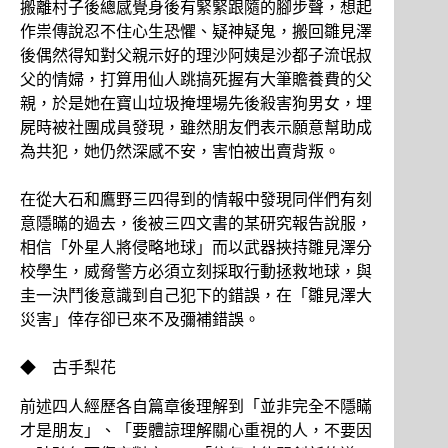
搬離村子後總感覺身後有緊緊跟隨的腳步聲，想起
作祟傳說忍不住心生恐懼、疑神疑鬼，搬回雛見澤
後偶然得知對父親示好的理沙阿姨是沙都子流氓叔
父的情婦，打算用仙人跳搞死握有大筆贍養費的父
親，於是她在寶山垃圾掩埋場先後殺害狗男女，埋
屍時被社團成員發現，雖然朋友們表示願意幫助成
為共犯，她仍然深感不安，害怕被出賣背叛。
在從大石和鷹野三四得到的情報中發現同伴們有刻
意隱瞞的過去，後被三四文書的某研究報告說服，
相信「外星人將侵略地球」而以武器挾持雛見澤分
校學生，威脅警方必須立刻採取行動拯救地球，與
圭一決鬥後意識到自己犯下的錯誤，在「雛見澤大
災害」倖存卻已來不及彌補錯誤。
◆ 古手梨花
前述四人經歷各自篇章後理解到「並非完全不隱瞞
才是朋友」、「要體諒理解關心重視的人，不要因