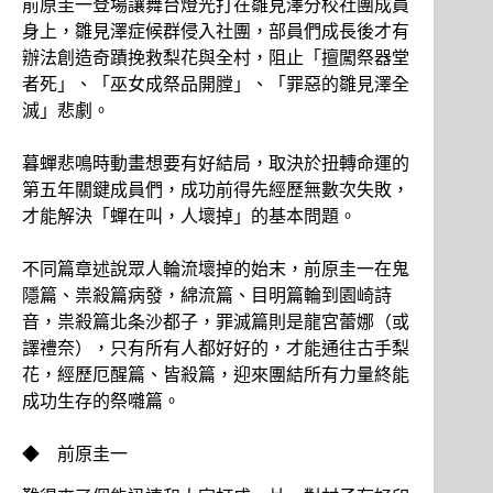
前原圭一登場讓舞台燈光打在雛見澤分校社團成員
身上，雛見澤症候群侵入社團，部員們成長後才有
辦法創造奇蹟挽救梨花與全村，阻止「擅闖祭器堂
者死」、「巫女成祭品開膛」、「罪惡的雛見澤全
滅」悲劇。
暮蟬悲鳴時動畫想要有好結局，取決於扭轉命運的
第五年關鍵成員們，成功前得先經歷無數次失敗，
才能解決「蟬在叫，人壞掉」的基本問題。
不同篇章述說眾人輪流壞掉的始末，前原圭一在鬼
隱篇、祟殺篇病發，綿流篇、目明篇輪到園崎詩
音，祟殺篇北条沙都子，罪滅篇則是龍宮蕾娜（或
譯禮奈），只有所有人都好好的，才能通往古手梨
花，經歷厄醒篇、皆殺篇，迎來團結所有力量終能
成功生存的祭囃篇。
◆ 前原圭一