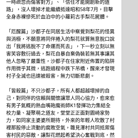
一時疏忽而傷害對方」、「信任才能開創新的道
路」，沒人壞掉才能繼續抵達昭和58年7月，目擊
全身赤裸慘死於血泊中的小蘿莉古手梨花屍體。
「厄醒篇」沙都子在同居生活中察覺到梨花的怪異
與消極，不願意將同伴捲入的梨花就算無意脫口說
出「我將逃脫不了命運而死去」，下一秒立刻以無
害笑容敷衍過去，梨花自暴自棄偽裝若無其事讓其
他人忽略了嚴重性，沙都子在住家附近佈置的陷阱
作用微乎其微，逃跑過程中跌下吊橋，醒來才發現
村子全滅也迅速被殺害，無力切斷悲劇。
「皆殺篇」不只沙都子，所有人都超越壞掉的自
己，對同伴的信賴與關懷讓眾人同心協力，愈來愈
有男子氣概的熱血嘴砲魔術師K1發揮功力集結全
校力量、凝聚萌之道友，堂堂正正面對園崎家勢
力，如同家主婆婆所期待，外來的年輕人吹散了村
裡那股停止流動的腐敗空氣，雛見澤村共同抵禦傷
害村民的惡敵，讓梨花燃起希望決心奮戰到底，然