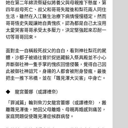
她在第二年綿流祭疑似將養父與母親推下懸崖，第
四年叔母死亡、叔父和哥哥失蹤後和梨花兩人同住
生活，雖然在入江醫生治療下病情慢慢穩定，然而
哥哥悟史失蹤讓她自責愧疚，認為都是自己太沒用
太愛哭害哥哥承受太多壓力，決定堅強起來忍耐一
切等哥哥回來。
面對圭一自稱殺死叔父的自白，看到神社梨花的屍
體，沙都子被過往曾於捉迷藏躲入祭具殿並不小心
弄斷御社神一隻手掌的愧疚回憶侵襲，覺得自己因
此被御社神詛咒，身邊的人都會被附身發瘋，最後
把圭一推下吊橋，並在「雛見澤大災害」中身亡。
◆ 龍宮蕾娜（或譯禮奈）
「罪滅篇」輪到柴刀女龍宮蕾娜（或譯禮奈），搬
離雛見澤後，她因父母離婚、母親再婚感到痛苦，
家庭問題促使雛見澤症候群病發。