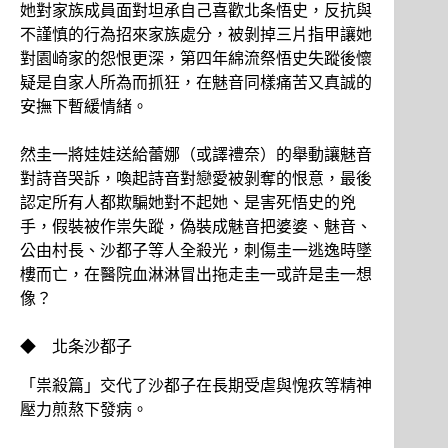
她對家族成員面對坦承自己喜歡北条悟史，反抗與
不謹慎的行為招來家族處分，被剝掉三片指甲讓她
對園崎家的怨恨更深，第四年綿流祭悟史失蹤後懷
疑是自家人所為而抓狂，在魅音同樣痛苦又真誠的
安撫下暫緩情緒。
然圭一將娃娃送給蕾娜（或譯禮奈）的舉動讓魅音
對詩音哭訴，喚起詩音對戀愛被剝奪的恨意，最後
認定所有人都欺騙她對不起她、是害死悟史的兇
手，假裝被作祟失蹤，偽裝成魅音把婆婆、魅音、
公由村長、沙都子等人全殺光，刺傷圭一逃逸時墜
樓而亡，在醫院血淋淋冒出拖走圭一或許是圭一想
像？
◆ 北条沙都子
「祟殺篇」交代了沙都子在長期受虐與愧疚等精神
壓力煎熬下發病。