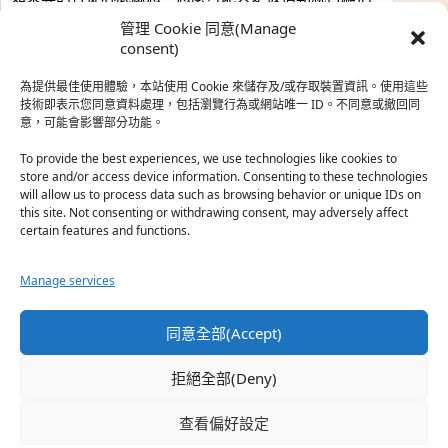
時…
管理 Cookie 同意(Manage
於『強風吹拂』
consent)
為提供最佳使用體驗，本站使用 Cookie 來儲存及/或存取裝置資訊。使用這些
熱帶魚
·
2026-06-22
技術即表示您同意資料處理，包括瀏覽行為或網站唯一 ID。不同意或撤回同
意，可能會影響部分功能。
之前看到網路上有人說灰二自私情勒大家陪他圓夢，但
真…
To provide the best experiences, we use technologies like cookies to
store and/or access device information. Consenting to these technologies
於『強風吹拂』
will allow us to process data such as browsing behavior or unique IDs on
this site. Not consenting or withdrawing consent, may adversely affect
certain features and functions.
珊
·
2026-06-18
我也喜歡運動番，雖然前陣子挑戰鑽石王牌失敗了，看
Manage services
第…
於『白領羽球部』
同意全部(Accept)
熱帶魚
·
2026-06-18
拒絕全部(Deny)
看了排少、強風吹拂，依然還是很喜歡運動番於是接續
著…
查看偏好設定
於『白領羽球部』