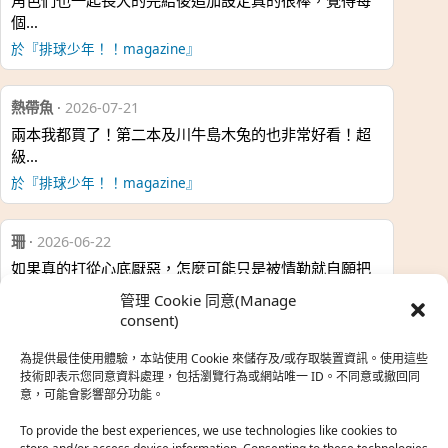
角色們也一起長大的完結後追加設定真的很棒，覺得每
個…
於『排球少年！！magazine』
熱帶魚
·
2026-07-21
兩本我都買了！第二本及川牛島木兔的也非常好看！超
級…
於『排球少年！！magazine』
珊
·
2026-06-22
如果真的打從心底厭惡，怎麼可能只是被情勒就自願把
時…
管理 Cookie 同意(Manage
於『強風吹拂』
consent)
為提供最佳使用體驗，本站使用 Cookie 來儲存及/或存取裝置資訊。使用這些
熱帶魚
·
2026-06-22
技術即表示您同意資料處理，包括瀏覽行為或網站唯一 ID。不同意或撤回同
意，可能會影響部分功能。
之前看到網路上有人說灰二自私情勒大家陪他圓夢，但
真…
To provide the best experiences, we use technologies like cookies to