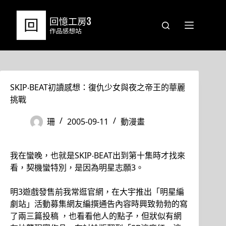
跳
至
主
要
內
容
SKIP‧BEAT初讀感想：復仇少女與夜之帝王的華麗
挑戰
珊
2005-09-11
動漫畫
我在蠻晚，也就是SKIP‧BEAT出到第十集時才找來
看，契機蠻特別，是因為明星志願3。
明3遊戲發售前我常逛官網，在大宇推出「明星編
劇站」活動募集網友編撰通告內容時興致勃勃的寫
了兩三篇投稿 ，也看看他人的點子，但狀似有網