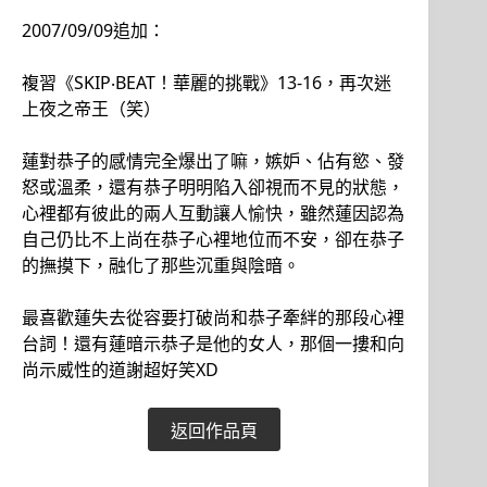
2007/09/09追加：
複習《SKIP‧BEAT！華麗的挑戰》13-16，再次迷
上夜之帝王（笑）
蓮對恭子的感情完全爆出了嘛，嫉妒、佔有慾、發
怒或溫柔，還有恭子明明陷入卻視而不見的狀態，
心裡都有彼此的兩人互動讓人愉快，雖然蓮因認為
自己仍比不上尚在恭子心裡地位而不安，卻在恭子
的撫摸下，融化了那些沉重與陰暗。
最喜歡蓮失去從容要打破尚和恭子牽絆的那段心裡
台詞！還有蓮暗示恭子是他的女人，那個一摟和向
尚示威性的道謝超好笑XD
返回作品頁