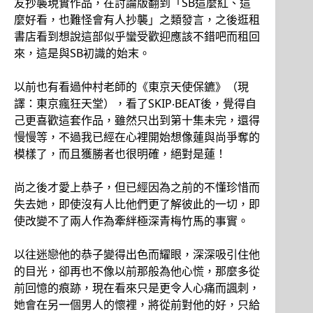
友抄襲現實作品，在討論版翻到「SB這麼紅、這
麼好看，也難怪會有人抄襲」之類發言，之後逛租
書店看到想說這部似乎蠻受歡迎應該不錯吧而租回
來，這是與SB初識的始末。
以前也有看過仲村老師的《東京天使保鑣》（現
譯：東京瘋狂天堂），看了SKIP‧BEAT後，覺得自
己更喜歡這套作品，雖然只出到第十集未完，還得
慢慢等，不過我已經在心裡開始想像蓮與尚爭奪的
模樣了，而且獲勝者也很明確，絕對是蓮！
尚之後才愛上恭子，但已經因為之前的不懂珍惜而
失去她，即使沒有人比他們更了解彼此的一切，即
使改變不了兩人作為牽絆極深青梅竹馬的事實。
以往迷戀他的恭子變得出色而耀眼，深深吸引住他
的目光，卻再也不像以前那般為他心慌，那麼多從
前回憶的痕跡，現在看來只是更令人心痛而諷刺，
她會在另一個男人的懷裡，將從前對他的好，只給