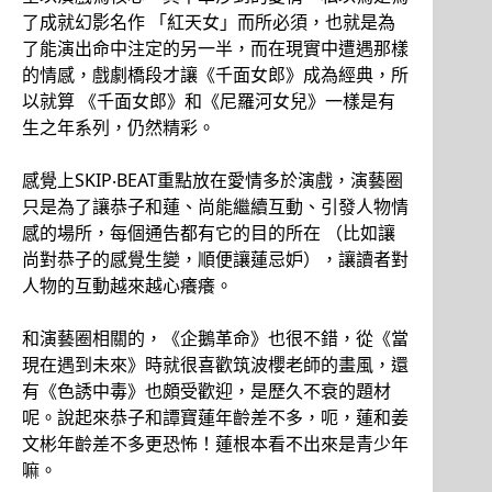
了成就幻影名作 「紅天女」而所必須，也就是為
了能演出命中注定的另一半，而在現實中遭遇那樣
的情感，戲劇橋段才讓《千面女郎》成為經典，所
以就算 《千面女郎》和《尼羅河女兒》一樣是有
生之年系列，仍然精彩。
感覺上SKIP‧BEAT重點放在愛情多於演戲，演藝圈
只是為了讓恭子和蓮、尚能繼續互動、引發人物情
感的場所，每個通告都有它的目的所在 （比如讓
尚對恭子的感覺生變，順便讓蓮忌妒），讓讀者對
人物的互動越來越心癢癢。
和演藝圈相關的，《企鵝革命》也很不錯，從《當
現在遇到未來》時就很喜歡筑波櫻老師的畫風，還
有《色誘中毒》也頗受歡迎，是歷久不衰的題材
呢。說起來恭子和譚寶蓮年齡差不多，呃，蓮和姜
文彬年齡差不多更恐怖！蓮根本看不出來是青少年
嘛。