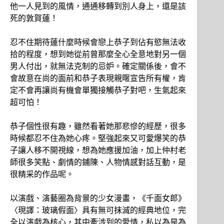
他一人見到的風情，通通移轉到別人身上，還是該
死的敦賀蓮！
忍不住期待蓮什麼時候會戀上恭子到佔有慾無法收
拾的程度，想到她從前曾那麼全心全意地對另一個
男人付出，就無法克制的忌妒。確定關係後，會不
會故意在尚的面前和恭子表現親暱宣告所有權，肯
定不會再讓尚有機會單獨接觸恭子對吧，生氣起來
超可怕！
恭子個性很有趣，雖然看著她那悲慘的經歷，很多
時候都忍不住為她心疼。堅強起來又可愛爆笑的恭
子讓人移不開視線，想為她應援加油，加上仲村老
師很多笑點、劇情的鋪陳、人物情感對話互動，是
很精采的作品呢。
以演戲、演藝圈為背景的少女漫畫，《千面女郎》
〈現譯：玻璃假面〉具有無可抹滅的經典地位，完
全以演戲為核心，其中牽涉到的愛情，私以為是為