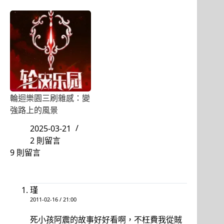
輪迴樂園三刷雜感：變
強路上的風景
2025-03-21
2 則留言
9 則留言
瑾
2011-02-16 / 21:00
死小孩阿震的故事好好看啊，不枉費我從賊