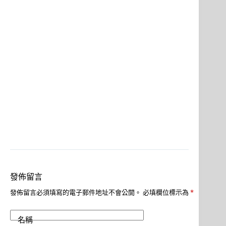
發佈留言
發佈留言必須填寫的電子郵件地址不會公開。
必填欄位標示為
*
名稱