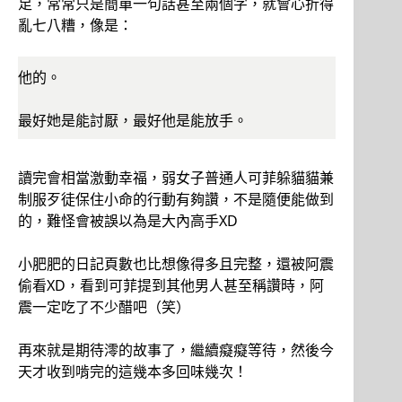
足，常常只是簡單一句話甚至兩個字，就會心折得
亂七八糟，像是：
他的。
最好她是能討厭，最好他是能放手。
讀完會相當激動幸福，弱女子普通人可菲躲貓貓兼
制服歹徒保住小命的行動有夠讚，不是隨便能做到
的，難怪會被誤以為是大內高手XD
小肥肥的日記頁數也比想像得多且完整，還被阿震
偷看XD，看到可菲提到其他男人甚至稱讚時，阿
震一定吃了不少醋吧（笑）
再來就是期待澪的故事了，繼續癡癡等待，然後今
天才收到啃完的這幾本多回味幾次！