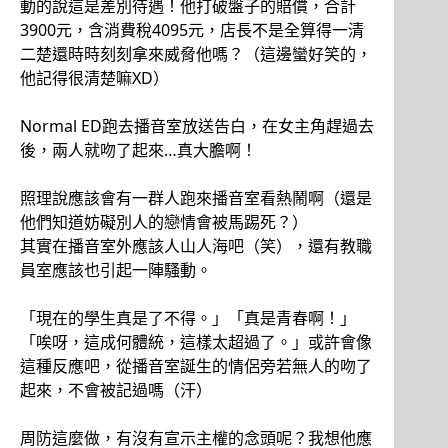
動的說這是差別待遇！他打破盤子的賠償，合計
3900元，含消費稅4095元，店長不是全算得一清
二楚還時時刻刻拿來威脅他嗎？（這邊蠻好笑的，
他記得很清楚嘛XD）
Normal ED跑去播音室放送告白，在女主角趕過去
後，兩人就吻了起來…真大膽啊！
照理說應該會有一群人跑來播音室看熱鬧啊（還是
他們知道妨礙別人的戀情會被馬踢死？）
其實在播音室外應該人山人海吧（笑），還有教職
員室應該也引起一陣騷動。
「現在的學生真是了不得。」「真是青春啊！」
「唉呀，這成何體統，這樣太超過了。」或許會像
這種反應吧，從播音室誕生的情侶旁若無人的吻了
起來，不會被記過嗎（汗）
周防這麼做，有沒有宣示主權的念頭呢？我想他應