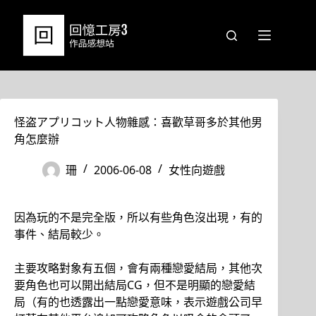
跳
至
主
要
內
容
怪盗アプリコット人物雜感：喜歡草哥多於其他男
角怎麼辦
珊
2006-06-08
女性向遊戲
因為玩的不是完全版，所以有些角色沒出現，有的
事件、結局較少。
主要攻略對象有五個，會有兩種戀愛結局，其他次
要角色也可以開出結局CG，但不是明顯的戀愛結
局（有的也透露出一點戀愛意味，表示遊戲公司早