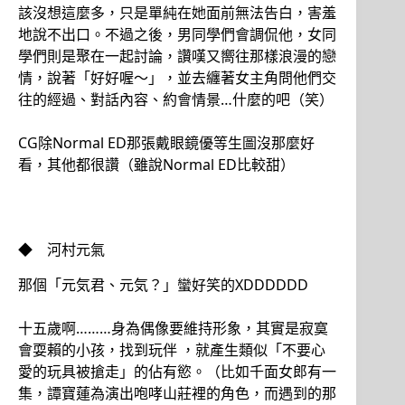
該沒想這麼多，只是單純在她面前無法告白，害羞
地說不出口。不過之後，男同學們會調侃他，女同
學們則是聚在一起討論，讚嘆又嚮往那樣浪漫的戀
情，說著「好好喔～」，並去纏著女主角問他們交
往的經過、對話內容、約會情景…什麼的吧（笑）
CG除Normal ED那張戴眼鏡優等生圖沒那麼好
看，其他都很讚（雖說Normal ED比較甜）
◆ 河村元氣
那個「元気君、元気？」蠻好笑的XDDDDDD
十五歲啊………身為偶像要維持形象，其實是寂寞
會耍賴的小孩，找到玩伴 ，就產生類似「不要心
愛的玩具被搶走」的佔有慾。（比如千面女郎有一
集，譚寶蓮為演出咆哮山莊裡的角色，而遇到的那