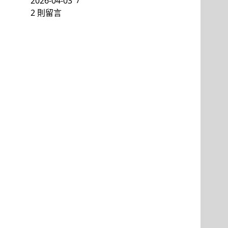
2026-04-03
2 則留言