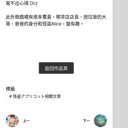
寫不出心得 Orz
此外遊戲裡有很多驚喜，喫茶店店長、撿垃圾的大
哥、爸爸的身分和怪盜Alice，蠻有趣。
返回作品頁
標籤
#
怪盗アプリコット相關文章
上一
下一