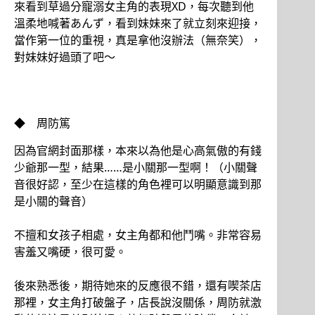
來看到草過分寵溺女主角的表現XD，每次聽到他
溫柔地喊著あんず，看到妹妹來了就立刻來迎接，
當作第一位的重視，真是拿他沒辦法（無奈笑），
對妹妹好過頭了吧～
◆ 周防篤
因為官網封面那樣，本來以為他是心高氣傲的有錢
少爺那一型，結果……是小關那一型啊！（小關聲
音很好認，至少在這樣的角色裡可以明顯意識到那
是小關的聲音）
不擅和女孩子相處，女主角都和他鬥嘴。非常容易
害羞又嘴硬，很可愛。
後來熟悉後，期待她來的反應很不錯，還有喫茶店
那裡，女主角打破盤子，店長說沒關係，周防就激