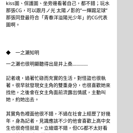
kiss圖、保護圖、坐旁邊看著自己，都不錯；玩水
那張CG，可以跟月ノ光 太陽ノ影的”一輝踢足球”
那張同登最符合「青春洋溢陽光少年」的CG代表
圖啊。
◆ 一之瀨知明
一之瀨也很明顯聽得出是井上桑…………
記者魂，過著忙碌而充實的生活，對怪盜也很執
著。很早就發現女主角的雙重身分，也很喜歡她來
找他，之後會在女主角面前流露出情感，主動叫
她，約她出去。
其實角色裡面他很不錯，不過在社會上經歷了好幾
年，身為記者，見識應該不少的他會喜歡上高中女
生也很奇怪就是。立繪還不錯，但CG都不太好看