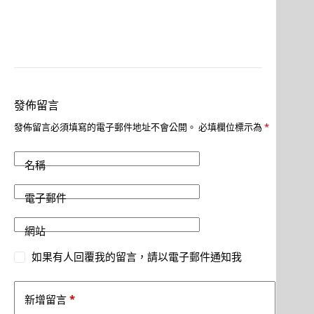
發佈留言
發佈留言必須填寫的電子郵件地址不會公開。
必填欄位標示為
*
名稱
電子郵件
網站
如果有人回覆我的留言，請以電子郵件通知我
*
新增留言