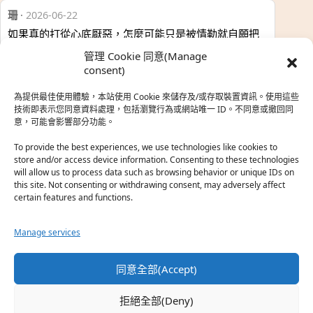
珊
·
2026-06-22
如果真的打從心底厭惡，怎麼可能只是被情勒就自願把
時…
管理 Cookie 同意(Manage
於『強風吹拂』
consent)
為提供最佳使用體驗，本站使用 Cookie 來儲存及/或存取裝置資訊。使用這些
熱帶魚
·
2026-06-22
技術即表示您同意資料處理，包括瀏覽行為或網站唯一 ID。不同意或撤回同
意，可能會影響部分功能。
之前看到網路上有人說灰二自私情勒大家陪他圓夢，但
真…
To provide the best experiences, we use technologies like cookies to
store and/or access device information. Consenting to these technologies
於『強風吹拂』
will allow us to process data such as browsing behavior or unique IDs on
this site. Not consenting or withdrawing consent, may adversely affect
certain features and functions.
珊
·
2026-06-18
我也喜歡運動番，雖然前陣子挑戰鑽石王牌失敗了，看
Manage services
第…
於『白領羽球部』
同意全部(Accept)
熱帶魚
·
2026-06-18
拒絕全部(Deny)