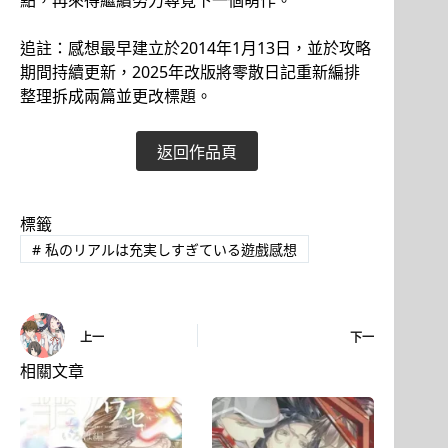
追註：感想最早建立於2014年1月13日，並於攻略
期間持續更新，2025年改版將零散日記重新編排
整理拆成兩篇並更改標題。
返回作品頁
標籤
#
私のリアルは充実しすぎている遊戲感想
上一
下一
相關文章