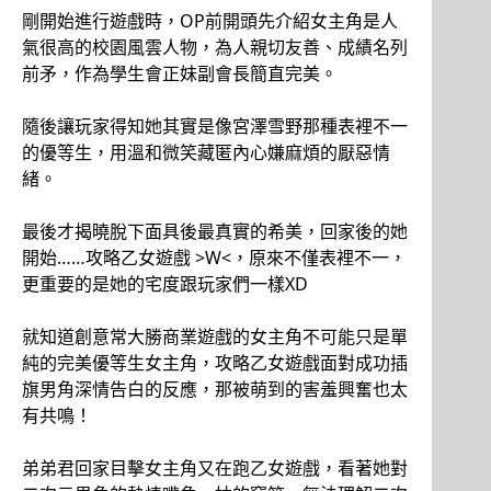
剛開始進行遊戲時，OP前開頭先介紹女主角是人
氣很高的校園風雲人物，為人親切友善、成績名列
前矛，作為學生會正妹副會長簡直完美。
隨後讓玩家得知她其實是像宮澤雪野那種表裡不一
的優等生，用溫和微笑藏匿內心嫌麻煩的厭惡情
緒。
最後才揭曉脫下面具後最真實的希美，回家後的她
開始……攻略乙女遊戲 >W<，原來不僅表裡不一，
更重要的是她的宅度跟玩家們一樣XD
就知道創意常大勝商業遊戲的女主角不可能只是單
純的完美優等生女主角，攻略乙女遊戲面對成功插
旗男角深情告白的反應，那被萌到的害羞興奮也太
有共鳴！
弟弟君回家目擊女主角又在跑乙女遊戲，看著她對