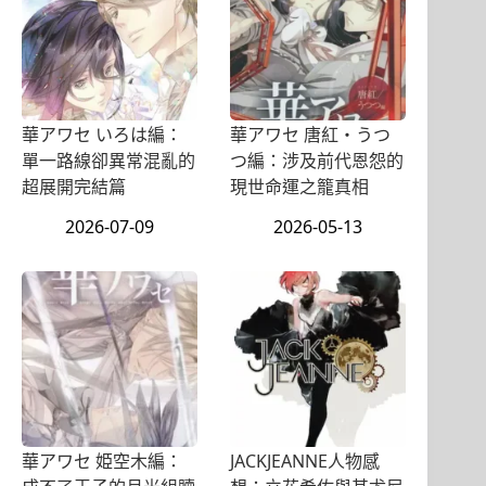
華アワセ いろは編：
華アワセ 唐紅・うつ
單一路線卻異常混亂的
つ編：涉及前代恩怨的
超展開完結篇
現世命運之籠真相
2026-07-09
2026-05-13
華アワセ 姫空木編：
JACKJEANNE人物感