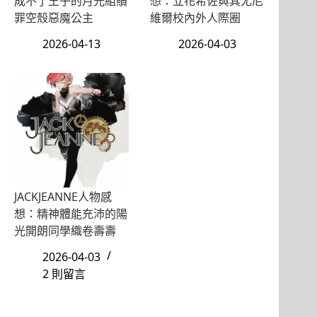
成不了王子的月光組贖
想：立花希佐與其尤尼
罪空殼惡魔公主
維爾校內外人際圈
2026-04-13
2026-04-03
JACKJEANNE人物感
想：精神體能充沛的陽
光開朗同學織卷壽壽
2026-04-03
2 則留言