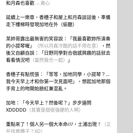
和月森也喜歡
←貪心
延續上一樂章，香穗子和屋上和月森談話後，準備
走下樓梯時發現加地在外（偷聽）
某帥哥露出最無害的笑容說：「我最喜歡妳所演奏
的小提琴喔」
（所以月森冷酷的話不用在意）
，然
後又自顧自說：「日野同學對合宿感興趣的話就去
看看情況吧
（當然我也一起）
」
香穗子有點慌張：「等等，加地同學，小提琴？…
我今天早上才和你第一次見面吧」，想起加地那個
手背上的吻開始臉紅兼混亂。
加地：「今天早上？然後呢？」步步逼問
XDDDDD
（其實是個很強硬的人啊）
重點來了！個人另一個大本命///，土浦出現！
（正
在找香穗子？XD）