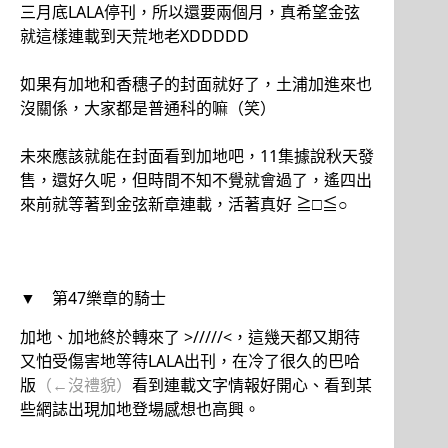
三月底LALA停刊，所以還要兩個月，真希望金弦
就這樣連載到天荒地老XDDDDD
如果有加地和香穗子的封面就好了，土浦加進來也
沒關係，大家都是普通科的嘛（笑）
未來應該就能在封面看到加地吧，11集據說秋天發
售，還好久呢，但時間不知不覺就會過了，遙四出
來前就等著到金弦新章連載，活著真好 ≧□≦○
▼ 第47樂章的騎士
加地、加地終於轉來了 >/////<，這幾天都又期待
又怕受傷害地等待LALA出刊，在冷了很久的巴哈
版
（←沒禮貌）
看到連載文字情報好開心、看到某
些網誌出現加地登場感想也高興。