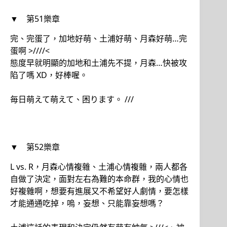
▼ 第51樂章
完、完蛋了，加地好萌、土浦好萌、月森好萌…完
蛋啊 >////<
態度早就明顯的加地和土浦先不提，月森…快被攻
陷了嗎 XD，好棒喔。
毎日萌えて萌えて、困ります。 ///
▼ 第52樂章
L vs. R，
月森心情複雜、土浦心情複雜，兩人都各
自做了決定，面對左右為難的本命群，我的心情也
好複雜啊，想要有進展又不希望好人劇情，要怎樣
才能通通吃掉，嗚，妄想、只能靠妄想嗎？