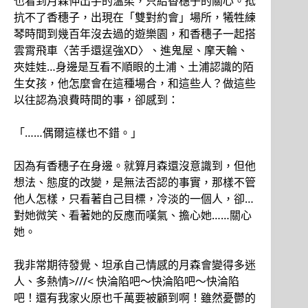
也看到月森伸出手的溫柔，只給香穗子的關心。抵
抗不了香穗子，出現在「雙對約會」場所，犧牲練
琴時間到幾百年沒去過的遊樂園，和香穗子一起搭
雲霄飛車〈苦手還逞強XD〉、進鬼屋、摩天輪、
夾娃娃…身邊是互看不順眼的土浦、土浦認識的陌
生女孩，他怎麼會在這種場合，和這些人？做這些
以往認為浪費時間的事，卻感到：
「……偶爾這樣也不錯。」
因為有香穗子在身邊。就算月森還沒意識到，但他
想法、態度的改變，是無法否認的事實，那樣不管
他人怎樣，只看著自己目標，冷淡的一個人，卻…
對她微笑、看著她的反應而嘆氣、擔心她……關心
她。
我非常期待發覺、坦承自己情感的月森會變得多迷
人、多熱情>///< 快淪陷吧～快淪陷吧～快淪陷
吧！還有我家火原也千萬要被顧到啊！雖然憂鬱的