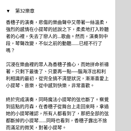
▼ 第32樂章
香穗子的演奏，悲傷的樂曲聲中又帶著一絲溫柔，
強烈的感情在小提琴的述說之下，柔柔地打入聆聽
者的心裡，失去了戀人的…歌曲。然而，演奏到中
段，琴聲改變，不似之前的動聽……已經不行了
嗎？
沉浸在樂曲裡的眾人為香穗子擔心，而她拼命祈禱
著，只剩下最後了、只要再一點──腦海浮出和利
利相識的最初，從完全搞不清楚狀況，漸漸喜愛上
小提琴、音樂，從中感到快樂，非常喜歡。
終於完成演奏，同時魔法小提琴的弦也斷了。察覺
到這點的月森，在香穗子從舞台上走回來時，拿過
她的小提琴確認，所有人都看到了，那把全部的弦
都斷掉的小提琴……同時也看到，香穗子露出不捨
而滿足的微笑，對著小提琴。