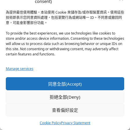
也看得難過 Q_Q，剩自己一個人在頂樓，露出微
consent)
笑喃喃道「火原你得要加把勁」，嗚，教祖真的是
為提供最佳使用體驗，本站使用 Cookie 來儲存及/或存取裝置資訊。使用這些
大好人呢（←喂不要發卡啦）
技術即表示您同意資料處理，包括瀏覽行為或網站唯一 ID。不同意或撤回同
意，可能會影響部分功能。
於是被激勵點醒的香穗子跑去祝月森留學加油，說
To provide the best experiences, we use technologies like cookies to
自己絕不會放棄小提琴，也會繼續努力，兩人凝視
store and/or access device information. Consenting to these technologies
彼此，一切盡在不言中。
will allow us to process data such as browsing behavior or unique IDs on
this site. Not consenting or withdrawing consent, may adversely affect
certain features and functions.
另，本樂章的加地還是日野命得超閃亮 >W<、在
鋼琴前的土浦還是一樣很帥也關心香穗子 >///<，
Manage services
雖然月日已定，萌萌其他帥哥應該不打緊吧 XD，
月森給香穗子，其他男人我就自己收走吧，通吃！
同意全部(Accept)
讀者通吃啦！（被拖走）
拒絕全部(Deny)
查看偏好設定
▼ 第59樂章
這話比較輕鬆愉快點，是星奏學院熱鬧的運動會～
Cookie Policy
Privacy Statement