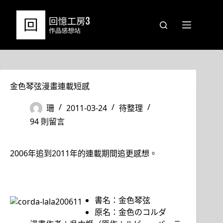
跳
至
主
要
內
容
金色琴弦漫畫連載短感
珊
2011-03-24
待整理
94 則留言
2006年追到2011年的連載期間追更感想。
書名：金色琴弦
原名：金色のコルダ