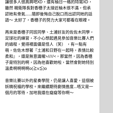
讓很多人很高興吧XD，還有柚日一格的特寫XD，
雖然 親衛隊長對香穗子太接近柚木很不滿，但承
認她有骨氣……隨即後悔自己脫口而出認同她的話
語～ 太好了，香穗子的努力大家可都看在眼裡。
再來是香穗子同班同學、土浦好友的佐佐木同學，
足球社的練習，不小心想起遇見參加音樂比賽人們
的過程，覺得裡面儘是怪人（笑） ，有一點有
萌，佐佐木想著『土浦和日野在一起時，表情比較
柔和』，還是無意識喔>////<，那當然，因為香穗
子是特別的啊，因為他喜歡她啦，當然會對她特別
溫柔啊啊啊啊o(≧v≦)o
音樂比賽以外的星奏學院，仍是讓人喜愛，這個被
妖精祝福的學校。來繼續期待劇情進度…唔又是一
個月的等待，加地我還在癡癡等你啊～