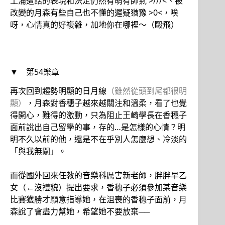
土浦這話的表現和決定仍然有萌有帥氣 >///<、被
改變的月森有些自己也不懂的遲疑猶豫 >0<，唉
呀，心情真的好複雜，加地你在哪裡～（毆飛）
▼ 第54樂章
再次回到趨勢明顯的日月線
（雖然從頭到尾都很明
顯）
，月森對香穗子越來越關注和溫柔，看了也覺
得開心，難得的激動，只為阻止王崎學長在香穗子
面前說出自己留學的事，存的…是怎樣的心情？明
明不久以前的他，還是不在乎別人怎麼想、冷淡的
「與我無關」。
而從國外回來任教的音樂科厲害新老師，胖胖早乙
女（←沒禮貌）提出要求，香穗子必須參加某音樂
比賽獲勝才願意指導她，在沮喪的香穗子面前，月
森說了會盡力幫她，希望她不要放棄──