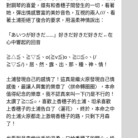
對鋼琴的喜愛，還有和香穗子間發生的一切，看著
她，彈出情感豐富的美妙音色，互視的兩人///、看
著土浦拒絕了復合的要求，用溫柔神情說出：
「あいつが好きだ……」好きだ好きだ好きだ←在
心中響起的回音
≧△≦、≧▽≦、o(≧v≦)o、≧□≦○、(/
≧▽≦/)，居、然、露、出、那、種、神、情！
土浦發現自己的感情了！這真是繼火原發現自己情
感後，最讓人興奮的樂章了〈拼命轉圈圈〉，本命
值得紀念的樂章，我不認真來叫一下(?)是不行的！
太讚了≧□≦○，喜歡上香穗子的土浦、坦承喜歡
上香穗子的土浦告白了〈灑花〉，終於，本命之中
的土浦火原都走上激萌香穗子的路，只剩下月森
了！