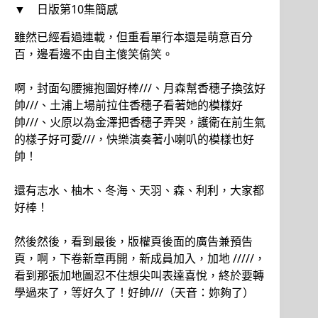
▼ 日版第10集簡感
雖然已經看過連載，但重看單行本還是萌意百分
百，邊看邊不由自主傻笑偷笑。
啊，封面勾腰擁抱圖好棒///、月森幫香穗子換弦好
帥///、土浦上場前拉住香穗子看著她的模樣好
帥///、火原以為金澤把香穗子弄哭，護衛在前生氣
的樣子好可愛///，快樂演奏著小喇叭的模樣也好
帥！
還有志水、柚木、冬海、天羽、森、利利，大家都
好棒！
然後然後，看到最後，版權頁後面的廣告兼預告
頁，啊，下卷新章再開，新成員加入，加地 /////，
看到那張加地圖忍不住想尖叫表達喜悅，終於要轉
學過來了，等好久了！好帥///（天音：妳夠了）