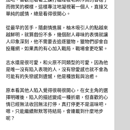
而微笑的模樣，這樣專注地凝視著一個人，直接又
單純的感情，總是看得很開心。
從最早的苦手，隨劇情進展，柚木吸引人的點越來
越鮮明，就算戲份不多，幾個耐人尋味的表情就讓
人印象深刻，他不需要去追逐獵物，獵物們卻會自
投羅網，如果真的有心加入戰局，戰場會更吃緊。
志水還是很可愛，和火原不同類型的可愛，因為他
是唯一沒有陷入表現的人，沒有戀愛感也就不會為
可能有的失戀感到遺憾，他是種放鬆與治癒。
原本看其他人陷入覺得很萌很開心，在女主角的選
擇明確後，陷入的描述變成一種折磨，但喜歡的心
情已經無法收回無法打停，真打停更不是滋味吧，
嗯，只能繼續默默等待結局，會連載到什麼地步
呢？