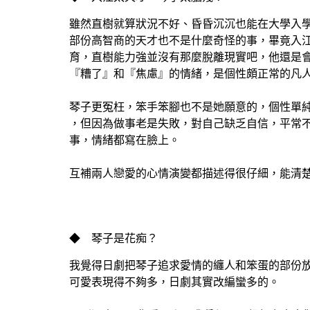
雖然直樹就算狀況不好、昏昏沉沉也能在大學入
部份高智商的天才也不是什麼奇怪的事，畢竟入
育，直樹能力強並沒有那麼脫離現實吧，他還是
『糟了』和『焦慮』的情緒，是個性頗正常的凡
琴子更冤枉，笨手笨腳也不是她願意的，個性單
，但因為做事老是失敗，對自己缺乏自信，平常
事，情緒都寫在臉上。
互補兩人戀愛的心情演變都描述得很仔細，能清
◆ 琴子是花痴？
我覺得日劇把琴子追求愛情的纏人和笨蛋的部份
可愛表現得不夠多，日劇其實改編蠻多的。