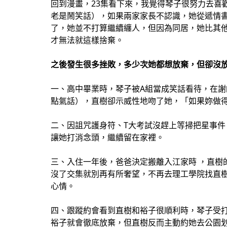
回到漫畫，23集看下來，我覺得琴子很努力去喜
老是鬧笑話），如果兩家家長不認識，她從遞情
了，她並不打算繼續纏人，但因為同居，她比其他
才無法就這樣捨棄。
之後發生很多挫敗，多少次她都想放棄，但卻沒
一、高中畢業時，琴子被A組當成笑話看待，在
點氣話），直樹卻示威性地吻了她，「如果妳做
二、因詛咒護身符、T大考試沒趕上等掃把星事
讓她打消念頭，繼續留在家裡。
三、入住一年後，爸爸決定搬離入江家時 ，直樹
沒了交集就別再有所奢望，不再去理工學院找直
心情。
四、跟蹤約會看到直樹和裕子很順利時，琴子受
裕子就會徹底放棄，但直樹反而主動約她去公園