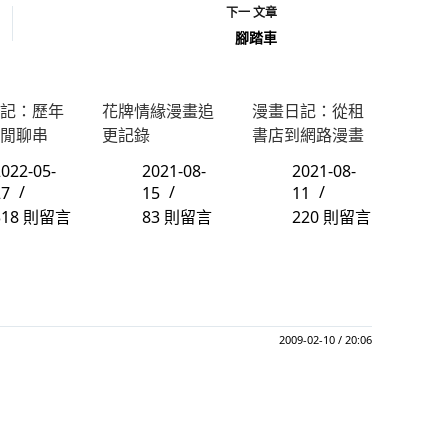
下一
文章
腳踏車
記：歷年
花牌情緣漫畫追
漫畫日記：從租
閒聊串
更記錄
書店到網路漫畫
022-05-
2021-08-
2021-08-
27
15
11
318 則留言
83 則留言
220 則留言
2009-02-10 / 20:06