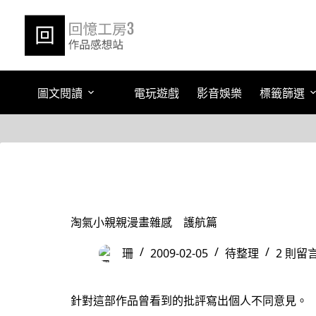
跳
至
主
要
內
容
圖文閱讀
電玩遊戲
影音娛樂
標籤篩選
淘氣小親親漫畫雜感 護航篇
珊
2009-02-05
待整理
2 則留
針對這部作品曾看到的批評寫出個人不同意見。