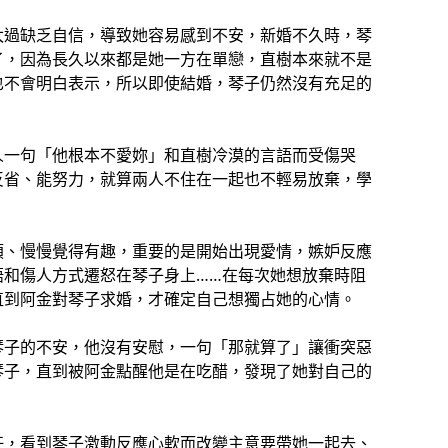
太過缺乏自信，導致她容易感到不安，新婚不久時，琴
了，因為長久以來都是她一方在單戀，直樹本來就不是
也不會明白表示，所以即使結婚，琴子仍然沒有充足的
人一句「他根本不愛妳」和直樹冷漠的言語而受傷哭
反省、能努力，就算兩人不住在一起也不輕易放棄，學
煩、慢慢覺得有趣，重要的是開始出現愛情，嫉妒反應
語和傷人方式遷怒在琴子身上……在每次她想放棄時阻
直到阿金對琴子求婚，才確定自己想獨占她的心情。
琴子的不安，他沒有安慰，一句「那就算了」讓衝突惡
琴子，直到被阿金點醒他是在吃醋，發現了她對自己的
任，看到琴子激動反應心軟而改變主意要帶她一起去、