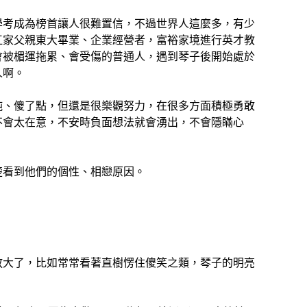
學考成為榜首讓人很難置信，不過世界人這麼多，有少
江家父親東大畢業、企業經營者，富裕家境進行英才教
會被楣運拖累、會受傷的普通人，遇到琴子後開始處於
人啊。
純、傻了點，但還是很樂觀努力，在很多方面積極勇敢
不會太在意，不安時負面想法就會湧出，不會隱瞞心
楚看到他們的個性、相戀原因。
放大了，比如常常看著直樹愣住傻笑之類，琴子的明亮