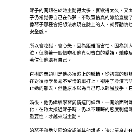
琴子的問題在於她主動得太多、喜歡得太久，又
子仍常覺得自己在作夢、不敢置信真的嫁給直樹
像琴子那種會把想法表現在臉上的人，就算動情
安全感。
所以會吃醋、會心急、因為距離而害怕、因為別
泣，但隨著一個個吻和他真切告白的愛語，她能
著信任他還有自己。
直樹的問題則是他必須追上的感情，從初識的厭
在對須藤學長毫不留情的單打上，卻用了冷漠言
止她的離去，但他原本以為自己可以輕易放手，
婚後，他仍繼續學習愛情這門課題，一開始面對
化，在啟太接近琴子時，仍以不理睬的態度刺傷
重要性，才越來越主動。
陪琴子和岳父回娘家認識其他親戚、決定單身赴