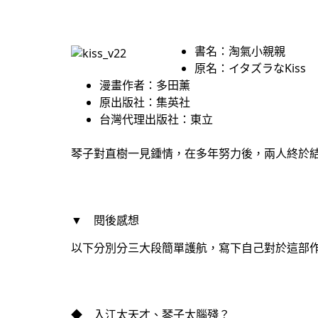
書名：淘氣小親親
原名：イタズラなKiss
漫畫作者：多田薰
原出版社：集英社
台灣代理出版社：東立
琴子對直樹一見鍾情，在多年努力後，兩人終於
▼ 閱後感想
以下分別分三大段簡單護航，寫下自己對於這部
◆ 入江太天才、琴子太腦殘？