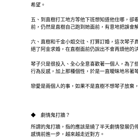
希望。
五、到直樹打工地方等他下班想知道他住哪，卻
前，仍然是直樹自己跑到她面前，有意地把誤會解
六、直樹和千金小姐交往、打算訂婚，這次琴子
絕了阿金求婚，在直樹面前仍說出不會再煩他的
琴子只是很投入、全心全意喜歡著一個人，為了
行為反感，加上那種個性，於是一直曖昧地吊著
戀愛是兩個人的事，如果不是直樹不想琴子放棄
◆ 劇情鬼打牆？
所謂的鬼打牆，指的應該是繞了半天劇情發展仍
感情前進一步，越來越走近對方。