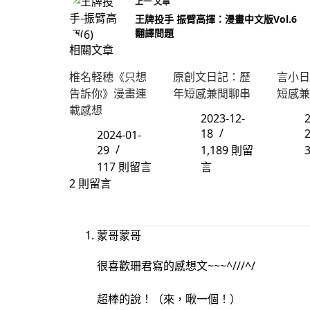
上一
文章
王牌投手 振臂高揮：漫畫中文版Vol.6
翻譯問題
相關文章
椎名軽穂《只想
原創文日記：歷
言小日
告訴你》漫畫連
年短感兼閒聊串
短感兼
載感想
2023-12-
2
18
2024-01-
29
1,189 則留
117 則留言
言
2 則留言
蒙哥蒙哥
很喜歡珊君寫的感想文~~~^///^/
超棒的說！（來，啾一個！）