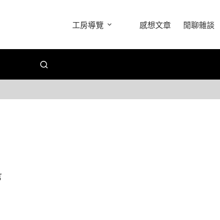
工房導覽
感想文章
閒聊雜談
言