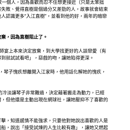
歡一個人，因為喜歡而忍不住想更接近（只是太笨拙
書失敗、覺得直樹是個過分又差勁的人，故事就會結束
人認識更多“入江直樹”，並看到他的好，兩年的暗戀
放棄，因為直樹阻止了。
謝師宴上本來決定放棄，到大學找更好的人談戀愛（有
得到就試試看吧」，惡戲的吻，讓她陷得更深。
件，琴子愧疚想離開入江家時，他用話化解她的愧疚，
的冷淡讓琴子非常難過，決定藉著搬走為動力，已經
樹，但他還是主動出現在網球社，讓她壓抑不了喜歡的
打擊，知道感情不能強求，只要他對她說出喜歡的人是
划船，說出「接受試煉的人生比較有趣」，讓她又燃起