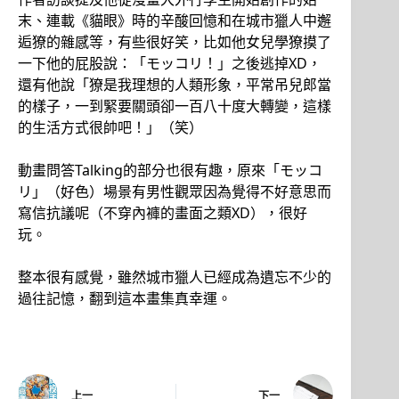
末、連載《貓眼》時的辛酸回憶和在城市獵人中邂
逅獠的雜感等，有些很好笑，比如他女兒學獠摸了
一下他的屁股說：「モッコリ！」之後逃掉XD，
還有他說「獠是我理想的人類形象，平常吊兒郎當
的樣子，一到緊要關頭卻一百八十度大轉變，這樣
的生活方式很帥吧！」（笑）
動畫問答Talking的部分也很有趣，原來「モッコ
リ」（好色）場景有男性觀眾因為覺得不好意思而
寫信抗議呢（不穿內褲的畫面之類XD），很好
玩。
整本很有感覺，雖然城市獵人已經成為遺忘不少的
過往記憶，翻到這本畫集真幸運。
上一
下一