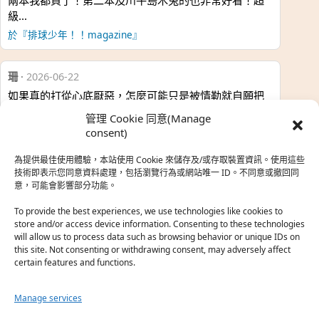
兩本我都買了！第二本及川牛島木兔的也非常好看！超
級…
於『排球少年！！magazine』
珊
·
2026-06-22
如果真的打從心底厭惡，怎麼可能只是被情勒就自願把
時…
管理 Cookie 同意(Manage
於『強風吹拂』
consent)
為提供最佳使用體驗，本站使用 Cookie 來儲存及/或存取裝置資訊。使用這些
熱帶魚
·
2026-06-22
技術即表示您同意資料處理，包括瀏覽行為或網站唯一 ID。不同意或撤回同
意，可能會影響部分功能。
之前看到網路上有人說灰二自私情勒大家陪他圓夢，但
真…
To provide the best experiences, we use technologies like cookies to
store and/or access device information. Consenting to these technologies
於『強風吹拂』
will allow us to process data such as browsing behavior or unique IDs on
this site. Not consenting or withdrawing consent, may adversely affect
certain features and functions.
珊
·
2026-06-18
我也喜歡運動番，雖然前陣子挑戰鑽石王牌失敗了，看
Manage services
第…