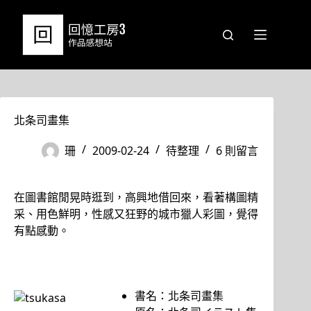
跳
至
主
要
內
容
北条司畫集
珊
2009-02-24
待整理
6 則留言
在圖書館閒晃時逛到，高興地借回來，看著構圖精
采、用色鮮明，性感又狂野的城市獵人彩圖，覺得
有點感動。
書名：北条司畫集