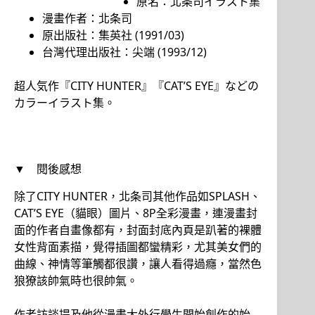
原名：北条司イラスト集
漫畫作者：北条司
原出版社：集英社 (1991/03)
台灣代理出版社：尖端 (1993/12)
超人気作『CITY HUNTER』『CAT’S EYE』などの
カラーイラスト集。
▼ 閱後感想
除了CITY HUNTER，北条司其他作品如SPLASH、
CAT’S EYE（貓眼）圖片、8P全彩漫畫，連漫畫封
面的作者自畫像都有，封面封底內頁是趴著的裸體
女性背面素描，覺得插圖都蠻精彩，尤其美女們的
曲線、神情等筆觸都很讚，讓人看得過癮，當然色
狼獠該帥氣時也很帥氣。
作者訪談提及他從漫畫大外行學生開始創作的始