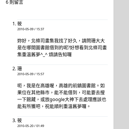
6 則留言
筱
2010-05-09 / 15:37
妳好，北條司畫集我找了好久，請問珊大大
是在哪間圖書館借到的呢?好想看到北條司畫
集重溫舊夢^_^ 煩請告知囉
珊
2010-05-09 / 15:57
呃，我是在高雄喔，高雄的前鎮圖書館。如
果位在其他縣市，能不能借到，可能要去搜
一下館藏，或放google大神下去處理應該也
能有所獲吧，祝能順利重溫舊夢囉。
筱
2010-05-20 / 01:49