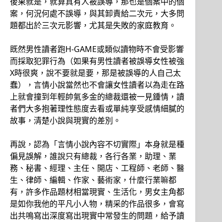
後果就是，就算真有人被誤導，那也是個案中的個
案，何況何處不誤導，與其卸責給二次元，大多問
題都出於三次元影響，尤其是失敗的家庭教育。
既然男性讀者跑H-GAME或類似讀物時不會受影響
而採取犯罪行為（如果有男性讀者被誤導女性被強
X時很爽，說不要就是要，那是被誤導的人自己太
蠢），言情小說當然也不會讓女性讀者以為走在路
上就會撞到年輕帥氣多金的總裁還被一見鍾情，讀
者們大多抱著理性態度去看或單純享受感情細膩的
故事，清楚小說與現實的差別。
再說，認為「言情小說內容不切實際」本身就是種
偏見誤解，誰說只有總裁，各行各業，助理、業
務、秘書、經理、主任、開店、工程師、老師、醫
生、律師、編輯、作家、藝術家，什麼行業嘛都
有，許多作品題材相當現實、生活化，男女主角都
是如你我他的平凡小人物，精采的作品很多，會寫
出共鳴寫出深度寫出現實中常發生的問題，給予讀