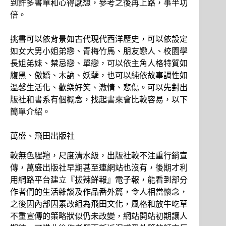
到許多書單和心得感想，參考之後再上路，事半功
倍。
挑書可以依背景如古代現代西洋歷史，可以依設定
如女大男小姐弟戀、青梅竹馬、朋友戀人、校園學
長姐弟妹、禁忌戀、單戀，可以依主角人格特質如
腹黑、傲嬌、木訥、妖孽，也可以純依故事調性如
溫馨生活化、歡樂好笑、激情、悲傷。可以先對出
版社和書系有個概念，找起書來會比較容易，以下
簡單介紹。
萬盛、飛田出版社
較無色腥羶，尺度清水級，出版社較不注重行銷宣
傳，萬盛出版社早期甚至連網站也沒有，後期才利
用網路平台建立『拔辣鮮報』電子報，能看到部分
作者們的生活雜談及作品番外篇，令人相當懷念，
之後因內部因素改組為飛田文化，風格和放牛吃草
不重宣傳的策略狀似仍未改變，網站開站初期讓人