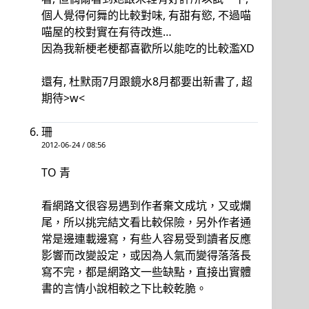
個人覺得何舞的比較對味, 有甜有慾, 不過喵
喵屋的校對實在有待改進…
因為我新梗老梗都喜歡所以能吃的比較濫XD
還有, 杜默雨7月跟鏡水8月都要出新書了, 超
期待>w<
珊
2012-06-24 / 08:56
TO 青
看網路文很容易遇到作者棄文成坑，又或爛
尾，所以挑完結文看比較保險，另外作者通
常是邊連載邊寫，有些人容易受到讀者反應
影響而改變設定，或因為人氣而變得落落長
寫不完，都是網路文一些缺點，直接出實體
書的言情小說相較之下比較乾脆。