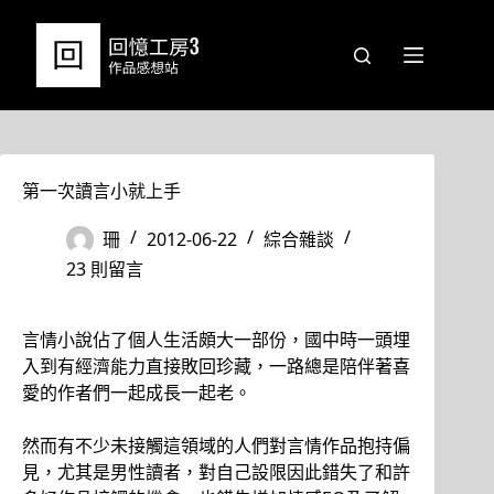
跳
至
主
要
內
容
第一次讀言小就上手
珊
2012-06-22
綜合雜談
23 則留言
言情小說佔了個人生活頗大一部份，國中時一頭埋
入到有經濟能力直接敗回珍藏，一路總是陪伴著喜
愛的作者們一起成長一起老。
然而有不少未接觸這領域的人們對言情作品抱持偏
見，尤其是男性讀者，對自己設限因此錯失了和許