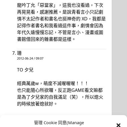
龍吟丁允「惡當家」，這我也沒看過，下次
再晃晃看，感謝推薦。是說青看言小只記劇
情不太記作者和書名也挺神奇的 XD，我都是
記得作者書名和我看過這件事，劇情會因為
年代久遠慢慢忘記，不管是言小、漫畫或圖
書館借回來的雜書都是這樣。
珊
2012-06-24 / 09:07
TO 夕兒
經典萬歲w，萌度不滅喔喔喔！！！
也只能隨心所欲囉，反正跑GAME看文嘛都
是為了夕兒家的自我滿足（笑），所以熄火
的時候放著熄就好。
「那堆作者」比其他人更多，常有新書看是
管理 Cookie 同意(Manage
幸福的好事呢，就像很多人NP接受不能，我