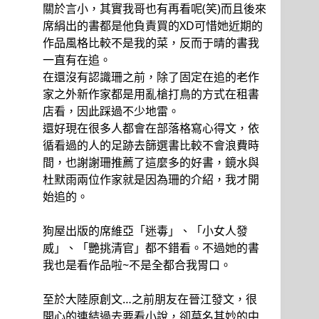
關於言小，其實我哥也有再看呢(笑)而且後來
席絹出的書都是他負責買的XD可惜她近期的
作品風格比較不是我的菜，反而于晴的書我
一直有在追。
在還沒有認識珊之前，除了固定在追的老作
家之外新作家都是用亂槍打鳥的方式在租書
店看，因此踩過不少地雷。
還好現在很多人都會在部落格寫心得文，依
循看過的人的足跡去篩選書比較不會浪費時
間，也謝謝珊推薦了這麼多的好書，鏡水與
杜默雨兩位作家就是因為珊的介紹，我才開
始追的。
狗屋出版的席維亞「迷毒」、「小女人發
威」、「艷挑清官」都不錯看。不過她的書
我也是看作品啦~不是全都合我胃口。
至於大陸原創文…之前朋友在晉江發文，很
開心的連結過去要看小說，卻莫名其妙的中