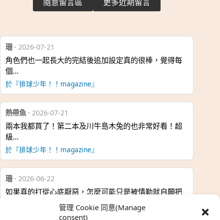
隨意留言區
更多近期留言
珊
·
2026-07-21
角色們也一起長大的完結後追加設定真的很棒，覺得每
個…
於『排球少年！！magazine』
熱帶魚
·
2026-07-21
兩本我都買了！第二本及川牛島木兔的也非常好看！超
級…
於『排球少年！！magazine』
珊
·
2026-06-22
如果真的打從心底厭惡，怎麼可能只是被情勒就自願把
時…
管理 Cookie 同意(Manage
於『強風吹拂』
consent)