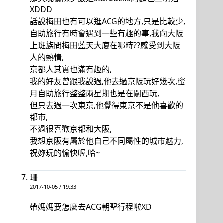
XDDD
話說梅田也有可以逛ACG的地方,只是比較少,
自助旅行有時會遇到一些有趣的事,我向大阪
上班族問梅田藍天大廈在哪時??感受到大阪
人的熱情,
京都人其實也滿有趣的,
我的好友曾跟我說過,他去過京阪玩好幾次,蜜
月自助旅行整整兩星期也是在關西玩,
但只去過一次東京,他覺得東京不是他喜歡的
都市,
不過很喜歡京都和大阪,
我想京阪有屬於他自己不同屬性的城市魅力,
祝妳玩的愉快喔,哈~
珊
2017-10-05 / 19:33
帶媽媽要怎麼去ACG朝聖行程啦XD