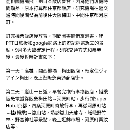
從桃園機場飛，到日本飯店會合，因為他們班機時
間頗差，原本打算都住京都飯店，研究機場往返交
通時間後調整為前後住大阪梅田、中間住京都河原
町。
訂完機票飯店後放置，期間圖書館借旅遊書、爬
PTT日旅板和google網路上的遊記挑選想去的景
點，9月多大致確定行程，研究交通方式和票券
後，最後暫時計畫如下：
第一天：高雄→關西機場→梅田飯店，預定住ヴィ
アイン梅田，晚上逛阪急東通商店街。
第二天：嵐山一日遊，早餐完拖行李換飯店，搭乘
阪急電鐵從阪急梅田站→河原町站，步行到Super
Hotel京都・四条河原町寄放行李，再從河原町站
→桂(轉乘)→嵐山站，造訪嵐山天龍寺、嵯峨野竹
林、野宮神社等景點，晚上逛錦市場、河原町藥妝
店等。