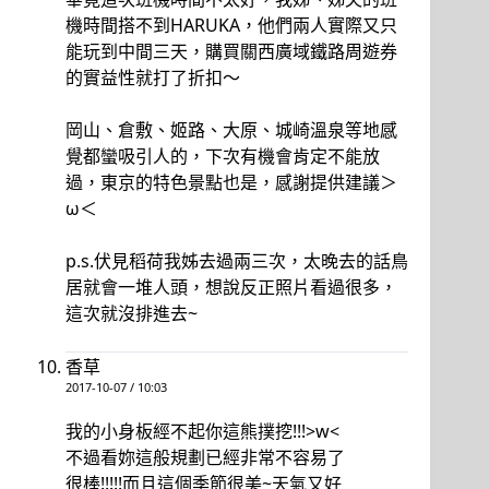
機時間搭不到HARUKA，他們兩人實際又只
能玩到中間三天，購買關西廣域鐵路周遊券
的實益性就打了折扣～
岡山、倉敷、姬路、大原、城崎溫泉等地感
覺都蠻吸引人的，下次有機會肯定不能放
過，東京的特色景點也是，感謝提供建議＞
ω＜
p.s.伏見稻荷我姊去過兩三次，太晚去的話鳥
居就會一堆人頭，想說反正照片看過很多，
這次就沒排進去~
香草
2017-10-07 / 10:03
我的小身板經不起你這熊撲挖!!!>w<
不過看妳這般規劃已經非常不容易了
很棒!!!!!而且這個季節很美~天氣又好