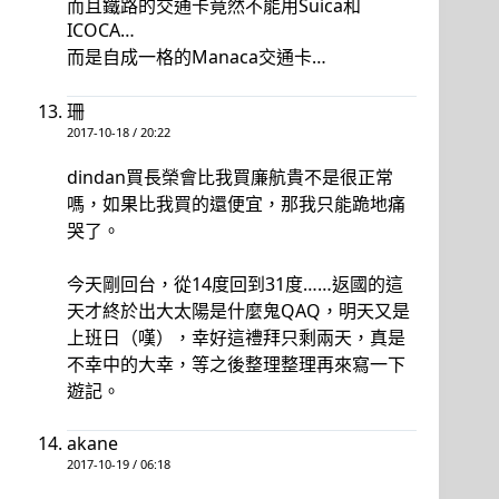
而且鐵路的交通卡竟然不能用Suica和
ICOCA…
而是自成一格的Manaca交通卡…
珊
2017-10-18 / 20:22
dindan買長榮會比我買廉航貴不是很正常
嗎，如果比我買的還便宜，那我只能跪地痛
哭了。
今天剛回台，從14度回到31度……返國的這
天才終於出大太陽是什麼鬼QAQ，明天又是
上班日（嘆），幸好這禮拜只剩兩天，真是
不幸中的大幸，等之後整理整理再來寫一下
遊記。
akane
2017-10-19 / 06:18