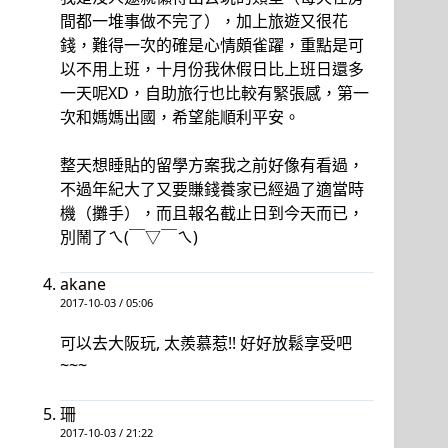
間都一堆事做不完了），加上旅遊又很花
錢，難得一次的確是心情頗雀躍，重點是可
以不用上班，十月份我休假日比上班日還多
一天呢XD，自助旅行也比較有緊張感，第一
次和媽媽出國，希望能順利平安。
整天想睡貼的留學方案我之前好像有看過，
不過年紀大了又要賺錢養家已經過了適當時
機（攤手），而且報名截止日到今天而已，
別鬧了ㄟ(￣▽￣ㄟ)
akane
2017-10-03 / 05:06
可以去大阪玩, 太羨慕惹!! 好好放鬆享受吧
~~~
珊
2017-10-03 / 21:22