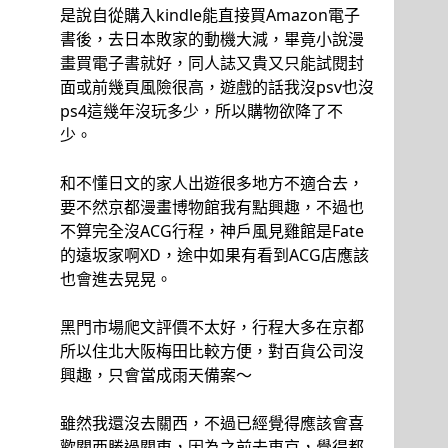
是說自從購入kindle能直接買Amazon電子
書後，去日本敗家的動機大減，畢竟小說漫
畫買電子書就好，同人誌又貴又只能試閱封
面或前幾頁風險很高，遊戲的話我沒psv也沒
ps4這幾年沒玩多少，所以購物欲降了不
少。
和不懂日文的家人出遊很多地方不適合去，
要不然京都漫畫博物館我有點興趣，不過也
不算完全沒ACG行程，神戶風見雞館是Fate
的遠坂家啊XD，途中如果有看到ACG店應該
也會進去晃晃。
黑門市場爬文評價不太好，行程大多在京都
所以住北大阪梅田比較方便，對百貨公司沒
興趣，只會當成雨天備案～
雖然我還沒去關西，不過已經覺得應該會喜
歡關西勝過關東，因為之前去東京，覺得都