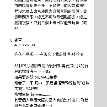
市的感覺都差不多，不過也可能因為當初行
程沒怎麼去東京郊區大自然景點的關係？畢
竟時間有限，總是不可能每個點都去，總之
感謝祝福，只剩三個上班日就能去玩囉（歡
呼）
香草
2017-10-06 / 14:51
許久不見啦~~~有沒忘了我是誰呢?哇哈哈
8月底9月初剛去關西玩回來,需要提供我的行
程給妳參考一下下嗎?
如果要的話,請EMAIL給我~
剛看了一下,其中一天建議搭新幹線拉到”倉敷
美觀”地區吧!!?
柳樹依依,超極美………
其實個人覺得大阪市區內真的沒什麼好玩(就
跟台北都市沒倆樣+_+)