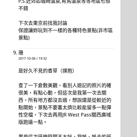
P.S.近郊如城崎溫泉,有馬溫泉等等地區也很
不錯
下次去東京前找我討論
保證讓妳玩到不一樣的各種特色景點(非市區
景點)
珊
2017-10-06 / 19:32
是好久不見的香草（撲抱）
查了一下倉敷美觀，看別人遊記的照片的確
很美，有點心動，但這次是我第一次去關
西，所有地方都沒去過，想說還是從較近的
點開始，景點不要塞太擠比較能留多一點彈
性空檔，下次去再用JR West Pass關西廣域
版跑遠一點。
畢竟這次班機時間不太好，我姊、姊夫的班