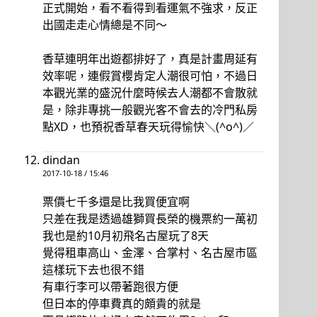
正式開始，看不看得到看運氣不強求，反正
出國走走心情總是不同～
香草連明年出遊都排好了，真是計畫周延有
效率呢，連假賞櫻肯定人潮很可怕，不過日
本觀光業的盛況什麼時候去人潮都不會散就
是，除非專挑一般觀光客不會去的冷門私房
點XD，也預祝香草春天玩得愉快＼(^o^)／
dindan
2017-10-18 / 15:46
票價七千多還是比我買便宜啊
只差在我是透過雄獅買長榮的機票約一萬初
我也是約10月初飛名古屋玩了8天
覺得租車高山、金澤、合掌村、名古屋市區
這樣玩下去也很不錯
有車行李可以帶著跑很方便
但日本的停車費真的頗貴的就是