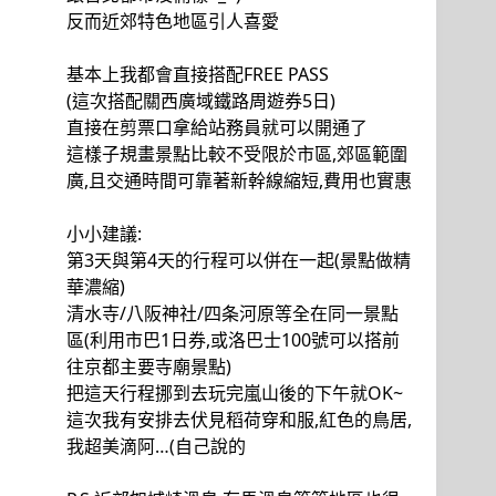
反而近郊特色地區引人喜愛
基本上我都會直接搭配FREE PASS
(這次搭配關西廣域鐵路周遊券5日)
直接在剪票口拿給站務員就可以開通了
這樣子規畫景點比較不受限於市區,郊區範圍
廣,且交通時間可靠著新幹線縮短,費用也實惠
小小建議:
第3天與第4天的行程可以併在一起(景點做精
華濃縮)
清水寺/八阪神社/四条河原等全在同一景點
區(利用市巴1日券,或洛巴士100號可以搭前
往京都主要寺廟景點)
把這天行程挪到去玩完嵐山後的下午就OK~
這次我有安排去伏見稻荷穿和服,紅色的鳥居,
我超美滴阿…(自己說的