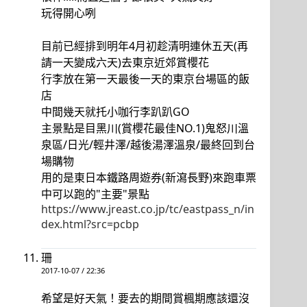
玩得開心咧
目前已經排到明年4月初趁清明連休五天(再
請一天變成六天)去東京近郊賞櫻花
行李放在第一天最後一天的東京台場區的飯
店
中間幾天就托小咖行李趴趴GO
主景點是目黑川(賞櫻花最佳NO.1)鬼怒川溫
泉區/日光/輕井澤/越後湯澤溫泉/最終回到台
場購物
用的是東日本鐵路周遊券(新瀉長野)來跑車票
中可以跑的"主要"景點
https://www.jreast.co.jp/tc/eastpass_n/in
dex.html?src=pcbp
珊
2017-10-07 / 22:36
希望是好天氣！要去的期間賞楓期應該還沒