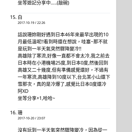
坐等遊記分享中…..(敲碗)
白
2017-10-19 / 22:26
話說珊妳剛好遇到日本46年來最早出現的10
月最低溫呢!!看到時還在想說，哇塞~那不就
是玩到一半天氣突然驟降變冷!!
高雄除了寒流,好像一直都不會太冷,我之前去
日本時在小港機場25度,到日本0度,然後回到
高雄又二十幾度,但有準備感覺還好，不過有
一年寒流,高雄降到10度以下,台北某小山還下
雪那次，真的是冷爆了,感覺比日本0度還冷
阿XD
坐等分享+1,哈哈~
珊
2017-10-20 / 23:07
沒有玩到一半天氣突然驟降變冷，因為從一