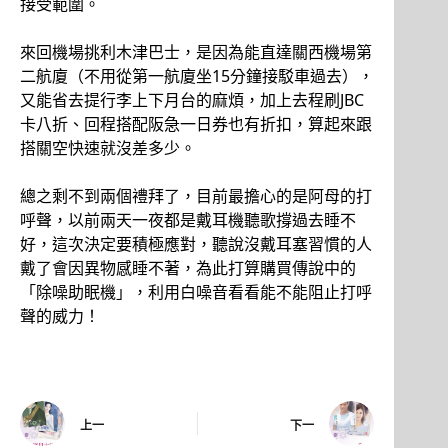
接受範圍。
來回機場挑利木津巴士，是因為能直達關西機場第
二航廈（不用從第一航廈坐15分鐘接駁車過去），
又能省去提行李上下月台的麻煩，加上去程刷JBC
卡八折、回程搭配阪急一日券也有折扣，算起來跟
搭關空快速就沒差多少。
總之剩不到兩個禮拜了，目前最擔心的是阿母的打
呼聲，以前兩天一夜都是戴耳機聽歌撐過去睡不
好，這次決定要積極應對，聽說沒戴耳塞習慣的人
戴了會因異物感睡不著，為此打算購買傳說中的
「除噪助眠機」，利用白噪音看看能不能阻止打呼
聲的威力！
上一
下一