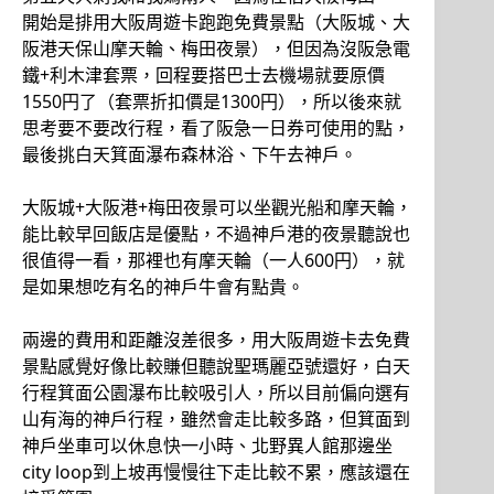
開始是排用大阪周遊卡跑跑免費景點（大阪城、大
阪港天保山摩天輪、梅田夜景），但因為沒阪急電
鐵+利木津套票，回程要搭巴士去機場就要原價
1550円了（套票折扣價是1300円），所以後來就
思考要不要改行程，看了阪急一日券可使用的點，
最後挑白天箕面瀑布森林浴、下午去神戶。
大阪城+大阪港+梅田夜景可以坐觀光船和摩天輪，
能比較早回飯店是優點，不過神戶港的夜景聽說也
很值得一看，那裡也有摩天輪（一人600円），就
是如果想吃有名的神戶牛會有點貴。
兩邊的費用和距離沒差很多，用大阪周遊卡去免費
景點感覺好像比較賺但聽說聖瑪麗亞號還好，白天
行程箕面公園瀑布比較吸引人，所以目前偏向選有
山有海的神戶行程，雖然會走比較多路，但箕面到
神戶坐車可以休息快一小時、北野異人館那邊坐
city loop到上坡再慢慢往下走比較不累，應該還在