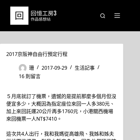
跳
至
主
要
內
容
2017京阪神自由行預定行程
珊
2017-09-29
生活記事
16 則留言
５月底就訂了機票，遺憾的是提前那麼多個月但沒
便宜多少，大概因為指定座位來回一人多380元、
加上來回託運20公斤再多1760元，小港關西機場
來回機票一人NT$7410。
這次共4人出行，我和我媽從高雄飛、我姊和姊夫