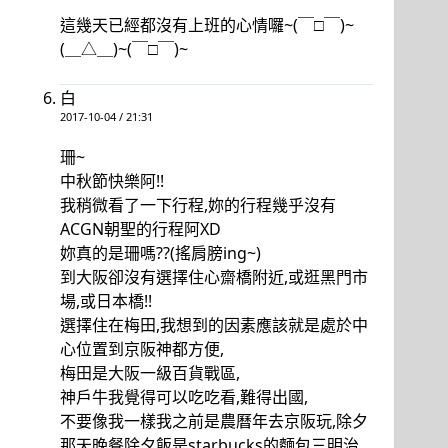
這幾天已經都沒有上班的心情囉~(￣□￣)~
(＿△＿)~(￣□￣)~
白
2017-10-04 / 21:31
珊~
中秋節快樂阿!!
我稍微看了一下行程,妳的行程幾乎沒有
ACGN朝聖的行程阿XD
妳真的是珊嗎??(搖肩膀ing~)
到大阪卻沒有選擇住心齋橋附近,或逛黑門市
場,或日本橋!!
選擇住在梅田,我想到的因素應該就是處於中
心位置到京阪神都方便,
梅田是大阪一級百貨戰區,
神戶牛我覺得可以吃吃看,難得出國,
不要像我一樣我之前是農曆年去京阪玩,除夕
那天晚餐除夕飯是starbucks的麵包三明治