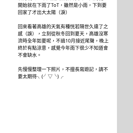
開始就在下雨了ToT，雖然是小雨，下到要
回家了才出大太陽（淚）
回來看著高雄的天氣有種恍若隔世久違了之
感（誤），立刻從秋冬回到夏天，高雄沒寒
流時全年如夏呢，不過10月接近尾聲，晚上
終於有點涼意，感覺今年雨下很少不知道會
不會缺水。
先慢慢整理一下照片，不擅長寫遊記，請不
要太期待╮(╯▽╰)╭