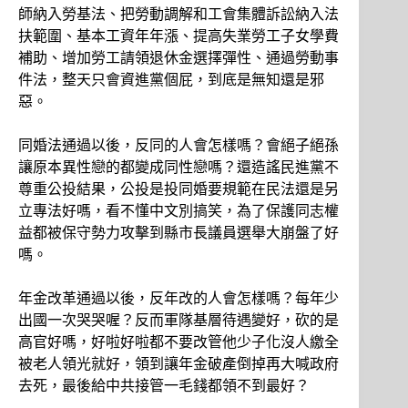
師納入勞基法、把勞動調解和工會集體訴訟納入法
扶範圍、基本工資年年漲、提高失業勞工子女學費
補助、增加勞工請領退休金選擇彈性、通過勞動事
件法，整天只會資進黨個屁，到底是無知還是邪
惡。
同婚法通過以後，反同的人會怎樣嗎？會絕子絕孫
讓原本異性戀的都變成同性戀嗎？還造謠民進黨不
尊重公投結果，公投是投同婚要規範在民法還是另
立專法好嗎，看不懂中文別搞笑，為了保護同志權
益都被保守勢力攻擊到縣市長議員選舉大崩盤了好
嗎。
年金改革通過以後，反年改的人會怎樣嗎？每年少
出國一次哭哭喔？反而軍隊基層待遇變好，砍的是
高官好嗎，好啦好啦都不要改管他少子化沒人繳全
被老人領光就好，領到讓年金破產倒掉再大喊政府
去死，最後給中共接管一毛錢都領不到最好？