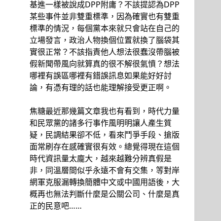
基進一樣被說成DPP附庸？不該提認為DPP
某些事件並非雙重標準，因為確實也有雙重
標準的情況，每個黨本來就只會站在自己的
立場發言，政治人物換個位置就換了腦袋其
實很正常？不該指責他人想法很蠢沒帶腦被
假新聞帶風向就算真的很不解很氣憤？想法
哪裡有誤區哪裡有錯誤訊息如果能好好討
論，有憑有理的話也能理解接受更正啊。
焦糖最近那幾篇文章我也有看到，時代力量
和民眾黨的諸多行事作風明明讓人產生質
疑，民調結果卻不低，看來鬥爭手段、搶版
面常刷存在感確實很有效。總覺得現在這個
時代資訊量太龐大，越來越難分辨真假是
非，同溫層間似乎永遠不會有交集，等對岸
網軍克服漏轉換簡體中文或中國用語後，大
概再也無法判斷什麼是公關公司、什麼是真
正的民意吧……