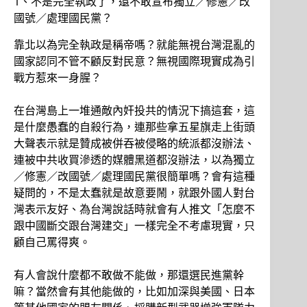
1、不是完全執政了，還不敢宣布獨立／修憲／改
國號／處理國民黨？
靠北以為完全執政是稱帝嗎？就能無視台灣混亂的
國家認同不管不顧反對民意？無視國際現實成為引
戰方惹來一身腥？
在台灣島上一堆通敵內奸投共的情況下搞這套，這
是什麼愚蠢的自殺行為，連那些拿五星旗走上街頭
大聲表示就是贊成被併吞被侵略的統派都沒辦法、
連被中共收買滲透的媒體黑道都沒辦法，以為獨立
／修憲／改國號／處理國民黨很簡單嗎？會有這種
疑問的，不是太蠢就是故意要鬧，就跟外國人對台
灣表示友好、為台灣說話時就會有人推文「怎麼不
跟中國斷交跟台灣建交」一樣完全不考慮現實，只
顧自己罵得爽。
有人會說什麼都不敢做不能做，那還選民進黨幹
嘛？當然會有其他能做的，比如加深與美國、日本