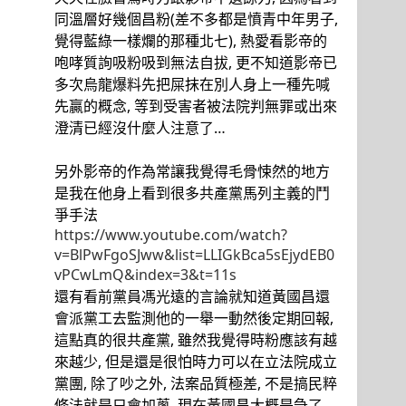
同溫層好幾個昌粉(差不多都是憤青中年男子,
覺得藍綠一樣爛的那種北七), 熱愛看影帝的
咆哮質詢吸粉吸到無法自拔, 更不知道影帝已
多次烏龍爆料先把屎抹在別人身上一種先喊
先贏的概念, 等到受害者被法院判無罪或出來
澄清已經沒什麼人注意了…
另外影帝的作為常讓我覺得毛骨悚然的地方
是我在他身上看到很多共產黨馬列主義的鬥
爭手法
https://www.youtube.com/watch?
v=BlPwFgoSJww&list=LLIGkBca5sEjydEB0
vPCwLmQ&index=3&t=11s
還有看前黨員馮光遠的言論就知道黃國昌還
會派黨工去監測他的一舉一動然後定期回報,
這點真的很共產黨, 雖然我覺得時粉應該有越
來越少, 但是還是很怕時力可以在立法院成立
黨團, 除了吵之外, 法案品質極差, 不是搞民粹
修法就是只會加蔥, 現在黃國昌大概是急了,