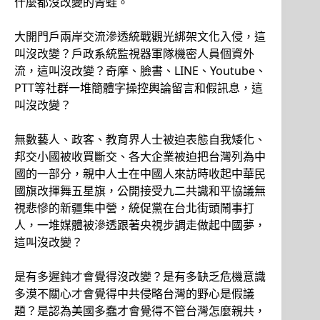
什麼都沒改變的青蛙。
大開門戶兩岸交流滲透統戰觀光綁架文化入侵，這
叫沒改變？戶政系統監視器軍隊機密人員個資外
流，這叫沒改變？奇摩、臉書、LINE、Youtube、
PTT等社群一堆簡體字操控輿論留言和假訊息，這
叫沒改變？
無數藝人、政客、教育界人士被迫表態自我矮化、
邦交小國被收買斷交、各大企業被迫把台灣列為中
國的一部分，親中人士在中國人來訪時收起中華民
國旗改揮舞五星旗，公開接受九二共識和平協議無
視悲慘的新疆集中營，統促黨在台北街頭鬧事打
人，一堆媒體被滲透跟著央視步調走做起中國夢，
這叫沒改變？
是有多遲鈍才會覺得沒改變？是有多缺乏危機意識
多漠不關心才會覺得中共侵略台灣的野心是假議
題？是認為美國多蠢才會覺得不管台灣怎麼親共，