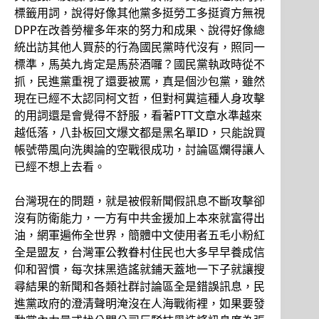
標籤用詞，說得好像其他黨多挺勞工多挺資方無視
DPP在改善勞權多年來的努力和成果、說得好像總
統出訪其他人買菸的行為國民黨時代沒有，照同一
標準，馬英九肯定是馬菸酒囉？國民黨執政時從不
抓，民進黨重視了還要被罵，真是個沙包黨，雖然
現在已經不太認同柯文哲，但對柯糞這種人身攻擊
的用詞還是會覺得不舒服，看著PTT文章水準越來
越低落，八卦板回文爆文都是黑名單ID，只能說買
帳號帶風向洗輿論的空戰很成功，討論區爛得讓人
已經不想上去看。
台灣現在的問題，就是被假新聞假訊息不斷攻擊卻
沒有防衛能力，一方有中共金援加上本來就富得出
油，網軍遍佈全世界，簡體中文使用者五毛小粉紅
全是盟友，台灣軍公教眷村住民也大多早早養成信
仰和習慣，每次抹黑造謠就鋪天蓋地一下子就讓搜
尋結果的新聞和各類社群討論區全是錯誤訊息，民
進黨政府的澄清聲明淹沒在人海戰術裡，如果要發