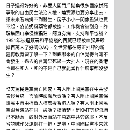
日子過得好好的，非要大開門戶拋棄很多國家拼死
爭取的自由民主法治人權，連資源也要分享出去，
讓未來看病排不到醫生、房子小小一間像監獄也買
不起、疫苗奶粉藥物都被搶、工作機會被刮分、詐
騙集團山寨侵權猖狂，簡直有病，支持和平協議？
1951年被逼簽署和平協議的西藏已經被血腥屠殺
掉百萬人了好嗎QAQ，全世界都在嚴正批評的新
疆再教育營了解一下？到底哪來的自信覺得台灣不
會發生，過去的台灣早死過一大批人，現在的香港
也還在死人，死的不是自己就能當作什麼事都沒發
生？
整天罵民進黨賣亡國感，有人阻止國民黨在中共發
表侵台統一言論時嚴厲斥責嗎？有人阻止國民黨保
護民主自由捍衛人權應援香港人嗎？有人阻止國民
黨跟台灣站在同一邊嗎？搞清楚，是KMT等統派自
己不願意一致對外反而站在惡霸中共旁邊耶，不反
省認賊作父還倒打一把，是啦，中國國民黨本來就