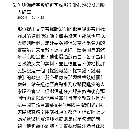
魚與濃縮字數好難可黏哪？3M要被2M惹啦
與貓掌
2020-01-19 / 14:13
那位提出文章有邏輯漏洞的鄉民後來有再找
妳討論這個話題嗎？如果沒有，那我也可以
大膽判斷他只是硬要嘴妳但又拿不出強力的
實證論述來反駁。馮光遠除了爆黃國昌的骯
髒手段暗黑史，他也爆過蘇貞昌、呂子昌和
呂孫綾父女的黑料，並且很直言不諱地批評
民進黨是一個【權錢勾結、權搞錢、錢滾
權】的政黨，我心想你在那邊權權錢錢個什
麼鬼，站在道德至高點批判攻擊民進黨的人
永遠不會少，但哪個能在批評指教完後有那
個實力足以取代民進黨並且完全執政並且力
抗中國守護台灣aka中華民國主權和捍衛國
家民族尊嚴？用嘴批評誰都會，但實際上要
馮光遠徹底解決炒地皮還是官商勾結的問
題，他也辦不到啦，其實我沒關注過呂孫綾