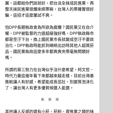
翼，話都給你們說就好，把台派全抹成民進黨，再
整天抹民進黨很爛來綁票嘛，台灣人的票確實很好
騙，這招才這麼屢試不爽。
怕DPP長期執政會為所欲為腐爛？國民黨又在自介
喔，DPP被監督的力道超級強好嗎，DPP執政縣市
都是空汙下台，換上國民黨市長就變成空汙不要政
治化，DPP執政時能抓到總統出訪時其他人超買菸
品，國民黨執政這麼多年都爽爽夾帶毫無問題好
嗎。
所謂的第三勢力在台灣似乎沒什麼希望，柯文哲、
時代力量這幾年看下來都越來越走樣，目前台灣基
進較讓人有好感，希望能成長茁壯，別變質泡沫化
了，讓台灣人有更多優質候選人能選。
※ ※ ※
其他讓人反感的還有小菸、菸粉、資進黨之類的抹