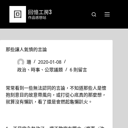
跳
至
主
要
內
容
那些讓人氣憤的言論
珊
2020-01-08
政治、時事、公眾議題
6 則留言
常常看到一些無法認同的言論，不知道那些人是懷
抱刻意目的故意帶風向，或打從心底真的那麼想，
就算沒有懶趴，看了還是會燃起龜懶趴火。