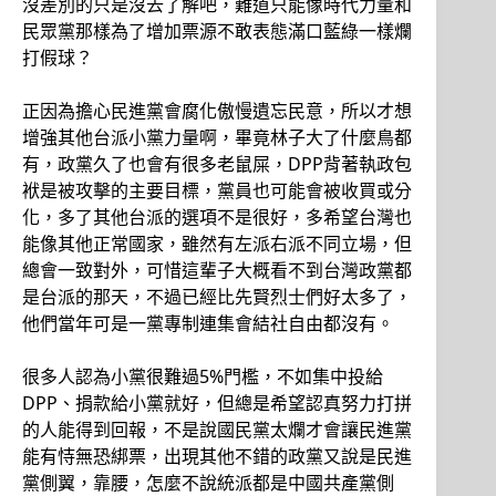
沒差別的只是沒去了解吧，難道只能像時代力量和
民眾黨那樣為了增加票源不敢表態滿口藍綠一樣爛
打假球？
正因為擔心民進黨會腐化傲慢遺忘民意，所以才想
增強其他台派小黨力量啊，畢竟林子大了什麼鳥都
有，政黨久了也會有很多老鼠屎，DPP背著執政包
袱是被攻擊的主要目標，黨員也可能會被收買或分
化，多了其他台派的選項不是很好，多希望台灣也
能像其他正常國家，雖然有左派右派不同立場，但
總會一致對外，可惜這輩子大概看不到台灣政黨都
是台派的那天，不過已經比先賢烈士們好太多了，
他們當年可是一黨專制連集會結社自由都沒有。
很多人認為小黨很難過5%門檻，不如集中投給
DPP、捐款給小黨就好，但總是希望認真努力打拼
的人能得到回報，不是說國民黨太爛才會讓民進黨
能有恃無恐綁票，出現其他不錯的政黨又說是民進
黨側翼，靠腰，怎麼不說統派都是中國共產黨側