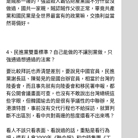
是賊那一邊的，強盜殺人霸佔財產黨國不分什麼沒
做過，國共一家親，賊認賊作父很正常，畢竟共產
黨和國民黨是全世界最富有的政黨嘛，交換利益當
然哥倆好。
4、民進黨雙重標準？自己能做的不讓別黨做，只
強通過想通過的法案？
要比較拜託也弄清楚差別，要說見中國官員，民進
黨謝長廷、陳菊見的是國台辦官員，相當於台灣的
陸委會，而且事先就有向陸委會和移民署申報，都
有公開會議畫面可查，也沒有不敢說出台灣總統這
些字眼，但韓國瑜去的是很有爭議性的中聯辦，見
港澳特首，事前沒有交代行程也不給採訪，就算判
斷不出區別，看中共對兩邊的態度還看不出來嗎？
看人不該只看表面、看說過的話，重點是看行為
吧，還有人拿2000年《聯合報》和中時集團《工