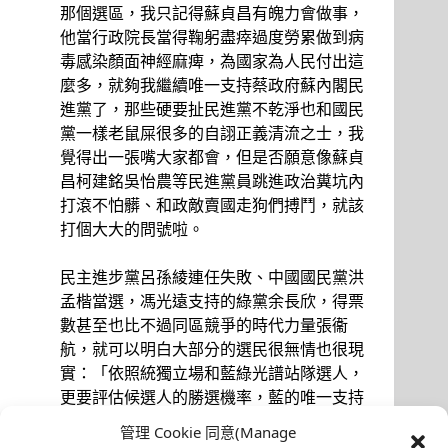
那個選區，我只記得蘇貞昌有魄力會做事，
他當行政院長當得鞠躬盡瘁過度勞累做到病
毒感染顏面神經麻痺，為國家為人民付出這
麼多，就夠我繼續唯一支持蔡政府蘇內閣民
進黨了，那些硬要扯民進黨不乾淨也和國民
黨一樣老鼠屎很多的自詡正義清流之士，我
覺得出一張嘴大家都會，但是否願意像蘇貞
昌柯建銘吳怡農等民進黨員跳進政治糞坑內
打滾不怕髒、和政敵賣國走狗們搏鬥，就該
打個大大的問號啦。
民主進步黨呂孫綾連任失敗、中國國民黨洪
孟楷當選，馮光遠支持的綠黨余長欣，得票
數甚至也比不過同區競爭的時代力量張衞
航，就可以明白大部分的選民很無情也很現
實：「依照統獨立場和藍綠光譜站隊選人，
更要評估候選人的勝選機率，藍的唯一支持
國民黨、綠的唯一支持民進黨，為了選贏我
管理 Cookie 同意(Manage
要蓋給xxx…」KMT和DPP短期內都不可能滅