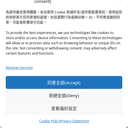
consent)
黨，前者難滅眾所皆知、後者輸給前者很多
年好不容易最近才能完全執政兩三年，就算
為提供最佳使用體驗，本站使用 Cookie 來儲存及/或存取裝置資訊。使用這些
技術即表示您同意資料處理，包括瀏覽行為或網站唯一 ID。不同意或撤回同
2020小英勝選DPP國會過半，也不算站穩腳
意，可能會影響部分功能。
步，反對勢力鐵票部隊依舊相當牢固，藍營
選民就算黑白是非不分但至少對KMT無比忠
To provide the best experiences, we use technologies like cookies to
store and/or access device information. Consenting to these technologies
誠含淚含屎都要投韓國瑜，如果我是呂孫綾
will allow us to process data such as browsing behavior or unique IDs on
那區的選民，當然投給呂孫綾，先不管她風
this site. Not consenting or withdrawing consent, may adversely affect
評如何差，為了不讓洪孟楷當選讓KMT多了
certain features and functions.
一席，選時力和綠黨或是其他小黨無黨籍的
同區競選人只會“浪費我這一票”，除非像林
Manage services
昶佐洪慈庸陳柏惟那些不是民進黨員但有獲
得民進黨支持提名的候選人，我才會放心把
同意全部(Accept)
票投給他們，票票等值票票重要，比起含屎
含淚都要投韓國瑜或者乾脆放棄不投票的
拒絕全部(Deny)
人，我認為大聲嚷著鼓動別人投廢票的柯粉
查看偏好設定
更邪惡，說他們柯糞也只是剛好而已。
Cookie Policy
Privacy Statement
p.s.大選前一天我的同事們的投票討論：