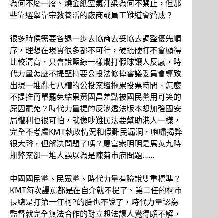
為何不廢一廢、燒金紙空氣汙染為何不禁止，但那
些靠選舉靠宗教養活的廠商或員工難道會贊成？
很多時候需要各退一步去協商去妥協去調整優先順
序，理想在現實很多都不可行，硬批硬打不會顯得
比較清高，只會說藍綠一樣爛打假球讓人反感，時
代力量怎麼不提堅持要公投法修掉審議委員會導致
出現一堆亂七八糟的公投案還拖累投票時間、怎麼
不提推簡單罷免結果黃國昌差點被國民黨用可笑的
原因罷免？時代力量提的反滲透法版本想加強國安
局權利也很可怕，就像吵難民法要幫助港人一樣，
完全不考慮KMT執政情況和假難民漏洞，咆嘯揭弊
很大聲，但解決問題了嗎？慶富案明明是馬英九時
期弊案卻一堆人誤以為是陳菊市府問題……
中國國民黨、民眾黨、時代力量有臉說雙重標準？
KMT每次謾罵都是在自介就不提了、第二任的柯市
長總是打第一任柯P的臉也不說了，時代力量認為
監督就完全無法合作的對立想法讓人覺得頗不解，