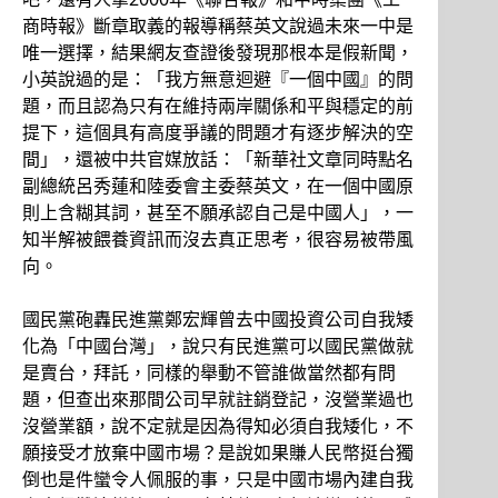
商時報》斷章取義的報導稱蔡英文說過未來一中是
唯一選擇，結果網友查證後發現那根本是假新聞，
小英說過的是：「我方無意迴避『一個中國』的問
題，而且認為只有在維持兩岸關係和平與穩定的前
提下，這個具有高度爭議的問題才有逐步解決的空
間」，還被中共官媒放話：「新華社文章同時點名
副總統呂秀蓮和陸委會主委蔡英文，在一個中國原
則上含糊其詞，甚至不願承認自己是中國人」，一
知半解被餵養資訊而沒去真正思考，很容易被帶風
向。
國民黨砲轟民進黨鄭宏輝曾去中國投資公司自我矮
化為「中國台灣」，說只有民進黨可以國民黨做就
是賣台，拜託，同樣的舉動不管誰做當然都有問
題，但查出來那間公司早就註銷登記，沒營業過也
沒營業額，說不定就是因為得知必須自我矮化，不
願接受才放棄中國市場？是說如果賺人民幣挺台獨
倒也是件蠻令人佩服的事，只是中國市場內建自我