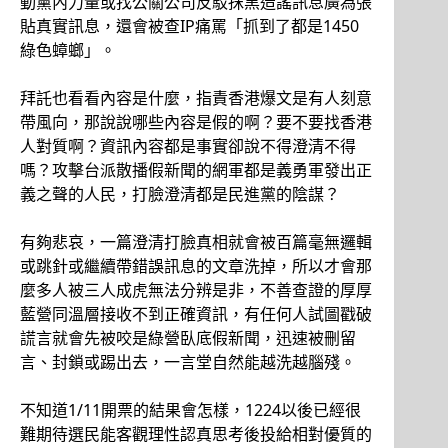
動黨內力量或找公關公司反駁抹黑造謠訊息廣為張
貼真實訊息，還會被查IP痛罵「抓到了都是1450
綠色蟑螂」。
拜託也看看內容是什麼，指責香港爆文是有人刻意
帶風向，那說說哪些內容是假的啊？要不要找香港
人對質啊？資訊內容都是事實卻說不得澄清不得
嗎？攻擊台派散播假新聞的網軍都是義勇軍發出正
義之聲的人民，打臉澄清都是民進黨的陰謀？
有夠悲哀，一篇澄清打臉真相就會被百篇毫無邏輯
或跳針或繼續帶錯誤訊息的文章洗掉，所以才會那
麼多人被三人成虎無法分辨是非，不善查證的厚厚
藍營同溫層接收不到正確資訊，有任何人試圖戳破
謊言就會先被咬是綠營臥底假新聞，迅速被刪留
言、封鎖或踢出去，一言堂自然能越洗越腦殘。
不知道1/11開票的結果會怎樣，1224以後已經很
難期待選民能客觀理性認真思考後投給相對優質的