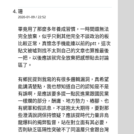
珊
2020-01-09 / 22:52
畢竟用了那麼多年養成習慣，一時間還無法
完全放棄，似乎只剩其他完全不談政治的板
比較正常，真懷念手機能連以前的ptt，這次
貼文被噓到找不太到自己的文章也算推最後
一把，以後應該就完全放棄把感想貼去討論
區了。
有鄉民提到我寫的有很多邏輯漏洞，真希望
能講清楚點，我也想知道自己的認知是不是
有誤啊，是應該要多提一點民進黨跟國民黨
一樣爛的部分，酬庸、地方勢力、樁腳、也
有網軍和假訊息，不該抱太大期待，要對那
些澄清說詞保持懷疑？應該提時代力量非烏
龍爆料的揭弊監督，站在對立面有其必要，
否則缺乏區隔性突破不了同溫層只會跟台灣