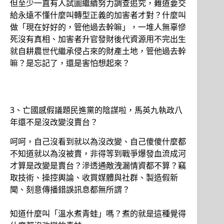
但至少一直有人試圖繼續努力調查追究，難道要交
給永遠不懂什麼叫轉型正義的加害者才對？什麼叫
做「現在好好的，管他過去幹嘛」，一堆人無辜慘
死沒有真相、加害者升官發財後代資源用不完出生
就自耕農世代繼承侵占來的財產土地，管他過去幹
嘛？是忘記了，還是害怕想起來？
3、亡國感假議題民進黨的陰謀啦，馬英九執政八
年還不是沒改變沒賣台？
呵呵，自己沒看到就以為沒改變、自己傻傻什麼都
不知道就以為沒被賣，非得等到戰爭爆發血流成河
才算是改變是賣台？滲透通敵洩漏情資都不算？竊
取技術、操控輿論、收買媒體與社群、製造假新
聞、刻意傳播錯誤訊息都無所謂？
知道什麼叫「溫水煮青蛙」嗎？煮的就是這種覺得