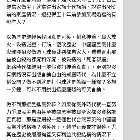
能當家做主了就拿得出家族十代族譜、說得出N代
前的家產情況、還記得五十年前參加某場婚禮的有
哪些人？
以為歷史能輕易找回真是可笑，刻意掩蓋、殺人放
火、偽造滅證、行賄、竄改歷史，中國國民黨什麼
卑鄙賤招沒做過，球員裁判都自家人，看看香港那
些被自殺的裸屍和浮屍、被偽造的「死者親屬」，
網路時代都能用一堆假資訊掩蓋真實了，更別說沒
有網路沒有出版言論自由的戒嚴時代，為什麼不立
刻公開？做不到就是打假球就是藍綠一樣爛？多想
一分鐘，可以不用說出這麼腦殘的可笑言論。
做不到那選民進黨幹嘛？如果從黨外時代就一直努
力爭取民主自由甚至被關黑牢被殺全家都沒資格調
查真相，那是要屠殺一整個世代台灣菁英的中國國
民黨才夠格嗎？別笑死了，轉型正義或許很難，尤
其在歷史被層層掩蓋又有利益共犯結構的情況下，