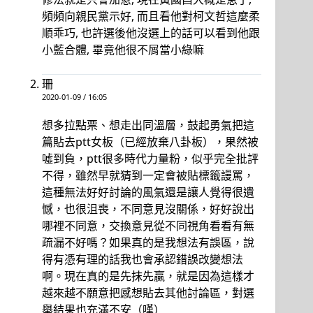
頻頻向親民黨示好, 而且看他對柯文哲這麼柔
順乖巧, 也許選後他沒選上的話可以看到他跟
小藍合體, 畢竟他很不屑當小綠嘛
珊
2020-01-09 / 16:05
想多拉點票、想走出同溫層，鼓起勇氣把這
篇貼去ptt女板（已經放棄八卦板），果然被
噓到負，ptt很多時代力量粉，似乎完全批評
不得，雖然早就猜到一定會被貼標籤謾罵，
這種無法好好討論的風氣還是讓人覺得很遺
憾，也很沮喪，不同意見沒關係，好好說出
哪裡不同意，交換意見從不同視角看看有無
疏漏不好嗎？如果真的是我想法有誤區，說
得有憑有理的話我也會承認錯誤改變想法
啊。現在真的是先抹先贏，就是因為這樣才
越來越不願意把感想貼去其他討論區，對選
舉結果也充滿不安（嘆）