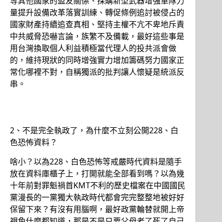
等其他國家的盟友關係、採購新型武器增強軍隊力
量提升設備改革落實訓練、轉促條例追討被侵占的
國家財產持續追查真相、堅持主權不亢不卑地斥責
中共威脅恐嚇言論，族繁不及備載，最好這些事是
用台灣換取個人利益積極當代理人的投共派會做
的，維持現狀的同時增強實力增加籌碼努力國家正
常化哪裡不對，自稱獨派的批判讓人懷疑是統派反
串。
2、不是完全執政了，為什麼不立刻公開228、白
色恐怖資料？
啥小？以為228、白色恐怖等戒嚴時代資料是隨手
放在資料庫櫃子上，打開就能全部看到嗎？以為幾
十年前對罪魁禍首KMT不利的歷史檔案在中國國民
黨漫長的一黨獨大執政時代都會完完整整地被好好
保留下來？有沒有用腦啊，最好政黨輪替就開上帝
視角什麼都知道，那是不是只要父母老了死了自己