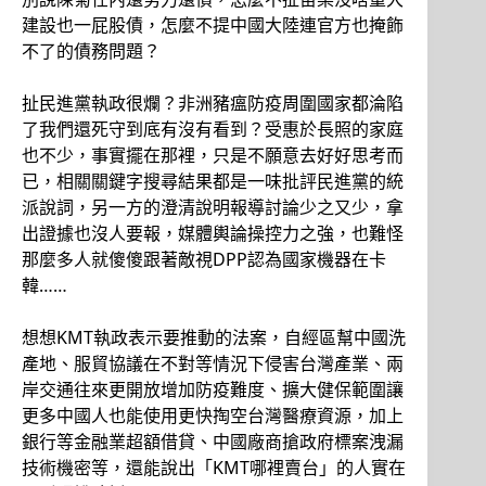
建設也一屁股債，怎麼不提中國大陸連官方也掩飾
不了的債務問題？
扯民進黨執政很爛？非洲豬瘟防疫周圍國家都淪陷
了我們還死守到底有沒有看到？受惠於長照的家庭
也不少，事實擺在那裡，只是不願意去好好思考而
已，相關關鍵字搜尋結果都是一味批評民進黨的統
派說詞，另一方的澄清說明報導討論少之又少，拿
出證據也沒人要報，媒體輿論操控力之強，也難怪
那麼多人就傻傻跟著敵視DPP認為國家機器在卡
韓……
想想KMT執政表示要推動的法案，自經區幫中國洗
產地、服貿協議在不對等情況下侵害台灣產業、兩
岸交通往來更開放增加防疫難度、擴大健保範圍讓
更多中國人也能使用更快掏空台灣醫療資源，加上
銀行等金融業超額借貸、中國廠商搶政府標案洩漏
技術機密等，還能說出「KMT哪裡賣台」的人實在