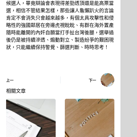
候選人，畢竟辯論會表現得差勁透頂還是能高票當
選，相信不管結果怎樣，那些讓人龜懶趴火的言論
肯定不會消失只會越來越多，有個太具攻擊性和侵
略性的強國鄰居在旁邊虎視眈眈、有群在海外置產
隨時能離開的內奸自願當打手扯台灣後腿，選舉過
後仍是被持續滲透、煽動對立、製造紛爭的艱困現
狀，只能繼續保持警覺、篩選判斷、時時思考！
上一
下一
相關文章