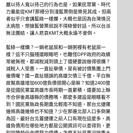
嚴以待人寬以待己的行為也是，如果民眾黨、時代
力量能從KMT那裡分到淺藍票倒是樂見其成，但兩
者似乎只會講藍綠一樣爛，大概也是因為台灣情況
太病態，想搶藍營票就說不得綠營好話，所以台派
無法團結，讓人悲哀KMT大概永遠不會倒。
藍綠一樣爛？一鍋老鼠屎和一鍋粥裡有老鼠屎一
樣？這不只腦殘還眼瞎吧，也難怪DPP政府的政績
常被無視，都減稅減到頭上了還硬要說做得很爛？
減稅人人受惠，一直扯舉債，是有被討債集團上門
催債喔？還一直扯錯誤的高雄欠債三千億，平白無
故幫高雄增加600億負債很開心是嘛？知道2400億
是從國民黨當高雄市長時期一直累積，還要加上縣
市合併後高雄縣的債務嗎，那麼多建設是眼瞎看不
到？國民黨執政長期重北輕南不知道，那台北捷運
幾條高雄幾條也不知道？少在那邊北部人口多倒果
為因，最好台北蓋捷運之前人口有現在這麼多，高
雄負債用在哪些地方都是公開資訊可以查得到，更
別說陳菊任內還努力還債，怎麼不扯苗栗沒啥重大