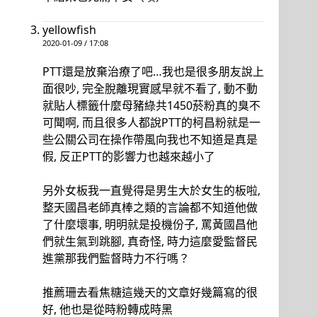
yellowfish
2020-01-09 / 17:08
PTT還是放棄治療了吧…我也是很多朋友說上
面很吵, 完全脫離現實感早就不看了, 動不動
就貼人標籤什麼母豬綠共1450菸粉真的臭不
可聞啊, 而且很多人都說PTT的柯昌粉就是一
些公關公司在操作帶風向我也不知道是真是
假, 反正PTT的影響力也越來越小了
另外女板我一直覺得是男生大於女生的板啦,
整天國昌老師真棒之類的言論都不知道他做
了什麼壞事, 明明就是投機份子, 罵黃國昌他
們就生氣到跳腳, 真奇怪, 時力這麼愛監督民
進黨那我們監督時力不行嗎？
推薦珊去看焦糖這幾天的文章好幾篇寫的很
好, 他也是從時粉轉成時黑