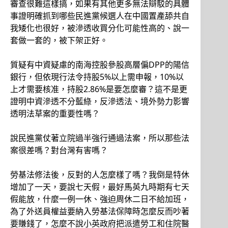
審查很難這樣搞，如果有其他更多無法辯駁的具體
事證明確抓到哪些民進黨候選人在中國置產舔共自
我矮化也很好，被滲透收買分化可能性高的、說一
套做一套的，被下架正好。
質疑有中資疑慮的南海控股參股高層偏DPP的陽信
銀行，但依現行法令持股5%以上需申報，10%以
上才需要核准，持股2.86%是要怎麼審？這不是更
證明中資滲透不分藍綠，反滲透法、境外勢力影響
透明法草案的重要性嗎？
說民進黨仗著立院過半強行通過法案，所以那些法
案很差嗎？對台灣有害嗎？
勞基法修法後，反對的人怎麼樣了嗎？我倒是特休
增加了一天，要說七天假，最好馬英九時期有七天
假能放，什麼一例一休、強迫周休二日不給加班，
為了外送員權益要納入勞基法保障時怎麼反而吵著
要賺錢了，怎麼不說小英政府把派遣勞工和住院醫