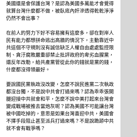
美國還是會保護台灣？是認為美國多萬能才會覺得
就算台灣什麼都不做，被臥底內奸滲透得乾乾淨淨
仍然不會出事？
在前人的努力下好不容易擁有這麼多，卻在對岸人
民有能力都想拼命逃出高牆的情況下，主動靠近中
共這個不守規則沒有誠信缺乏人權自由處處監控限
制、貪汙腐敗嚴重卻禁止批評政府的卑劣血腥黨，
還反年改勒，給共產黨管從此你的錢就是黨的錢，
什麼都沒得領最好。
要說國民黨執政沒改變，怎麼不說民進黨二次執政
都沒台獨，不是說中共會打過來嗎？認為乖乖張開
腿迎接中共就會和平，怎麼不說中美打起來台灣會
變成戰場被推去當炮灰呢？認為美國不可能讓台灣
被中國吃掉的，意思是如果台灣喜迎中共，美國會
不擇手段阻止甚至派兵打過來嗎？不是說跪舔中共
就不會有戰爭嗎？