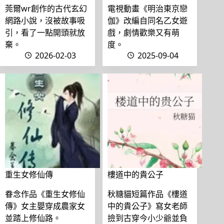
莞爾wr創作的古代玄幻
電視動畫《明治東京戀
網路小說，沒被故事吸
伽》改編自同名乙女遊
引，看了一點開頭就放
戲，劇情歡樂又有萌
棄。
度。
2026-02-03
2025-09-04
重生女修仙傳
樓道中的貴公子
眷念作品《重生女修仙
秋糖貓短篇作品《樓道
傳》女主嬰穿成農家女
中的貴公子》寫女老師
並踏上修仙路。
撿到古穿今小少爺並負