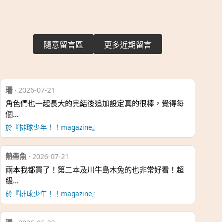
隨意留言區
更多近期留言
珊
·
2026-07-21
角色們也一起長大的完結後追加設定真的很棒，覺得每
個…
於『排球少年！！magazine』
熱帶魚
·
2026-07-21
兩本我都買了！第二本及川牛島木兔的也非常好看！超
級…
於『排球少年！！magazine』