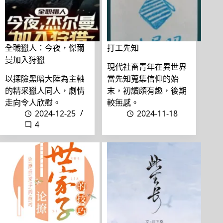
全職獵人：今夜，傑爾
打工先知
曼加入狩獵
現代社畜青年在異世界
以探險黑暗大陸為主軸
當先知蒐集信仰的始
的精采獵人同人，劇情
末，初讀頗有趣，後期
走向令人欣慰。
較無感。
2024-12-25
2024-11-18
4