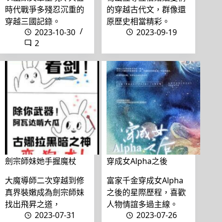
時代戰爭多殘忍沉重的
的穿越古代文，群像還
穿越三國記錄。
原歷史相當精彩。
2023-10-30
2023-09-19
2
劍宗師妹她手握魔杖
穿成女Alpha之後
大魔導師二次穿越到修
富家千金穿成女Alpha
真界裝嫩成為劍宗師妹
之後的星際歷程，喜歡
找出飛昇之道，
人物情誼多過主線。
2023-07-31
2023-07-26