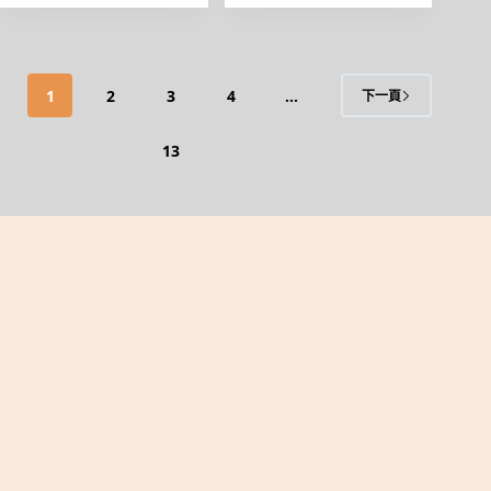
1
2
3
4
...
下一頁
13