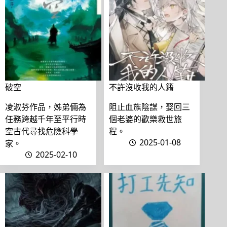
破空
不許沒收我的人籍
凌淑芬作品，姊弟倆為
阻止血族陰謀，娶回三
任務跨越千年至平行時
個老婆的歡樂救世旅
空古代尋找危險科學
程。
2025-01-08
家。
2025-02-10