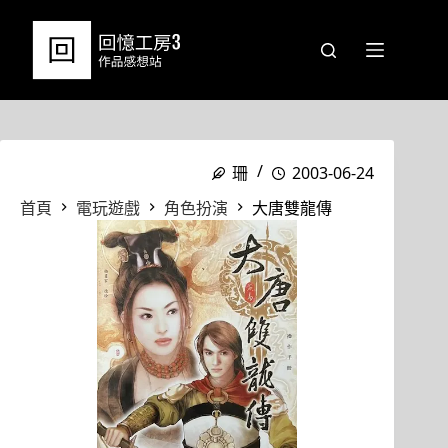
跳
至
主
要
內
容
珊
2003-06-24
首頁
電玩遊戲
角色扮演
大唐雙龍傳