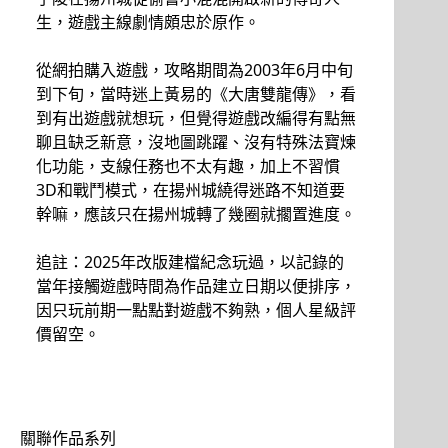
生，遊戲主線劇情頗忠於原作。
從網拍購入遊戲，攻略期間為2003年6月中旬
到下旬，當時迷上黃易的《大唐雙龍傳》，看
到有出遊戲就想玩，但覺得遊戲改編得有點無
聊且缺乏新意，沒地圖跳躍、沒有特殊法寶煉
化功能，支線任務也不太有趣，加上不習慣
3D和戰鬥模式，在揚州城繞得迷路不知道要
幹嘛，應該只在揚州城轉了幾圈就擱置進度。
追註：2025年改版建檔紀念玩過，以記錄的
當年接觸遊戲時間為作品建立日期以便排序，
因只玩前期一點點對遊戲不夠熟，個人星級評
價留空。
關聯作品系列