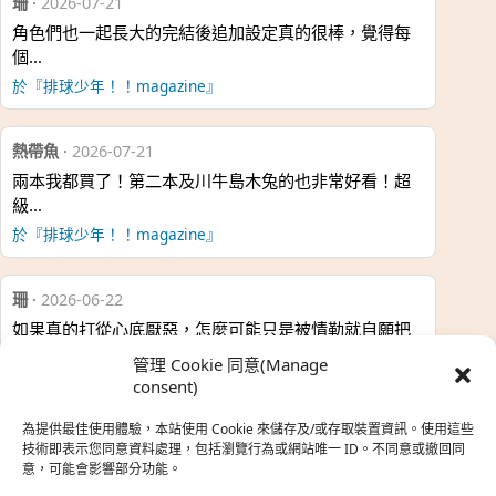
珊
·
2026-07-21
角色們也一起長大的完結後追加設定真的很棒，覺得每
個…
於『排球少年！！magazine』
熱帶魚
·
2026-07-21
兩本我都買了！第二本及川牛島木兔的也非常好看！超
級…
於『排球少年！！magazine』
珊
·
2026-06-22
如果真的打從心底厭惡，怎麼可能只是被情勒就自願把
時…
管理 Cookie 同意(Manage
於『強風吹拂』
consent)
為提供最佳使用體驗，本站使用 Cookie 來儲存及/或存取裝置資訊。使用這些
熱帶魚
·
2026-06-22
技術即表示您同意資料處理，包括瀏覽行為或網站唯一 ID。不同意或撤回同
意，可能會影響部分功能。
之前看到網路上有人說灰二自私情勒大家陪他圓夢，但