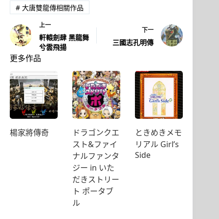
#
大唐雙龍傳相關作品
上一
下一
軒轅劍肆 黑龍舞
三國志孔明傳
兮雲飛揚
更多作品
楊家將傳奇
ドラゴンクエ
ときめきメモ
スト&ファイ
リアル Girl’s
Side
ナルファンタ
ジー in いた
だきストリー
ト ポータブ
ル