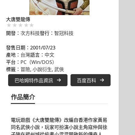
大唐雙龍傳
開發：
次方科技
發行：
智冠科技
發售日期：2001/07/23
產地：
台灣
語言：
中文
平台：
PC（Win/DOS）
標籤：
冒險
, 
小說衍生
, 
武俠
巴哈姆特作品資訊
百度百科
作品簡介
電玩遊戲《大唐雙龍傳》改編自香港作家黃易
同名武俠小說，玩家可扮演小說主角寇仲與徐
子陵在揚州城從偷書小混混開啟新的傳奇人