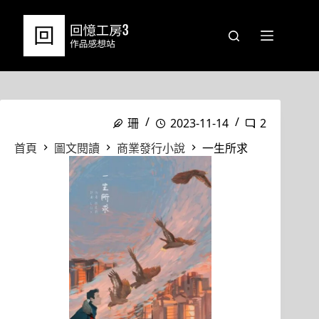
跳
至
主
要
內
容
珊
2023-11-14
2
首頁
圖文閱讀
商業發行小說
一生所求