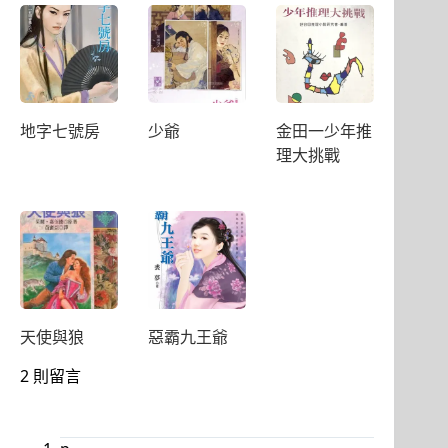
地字七號房
少爺
金田一少年推
理大挑戰
天使與狼
惡霸九王爺
2 則留言