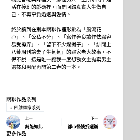
活在接班的戲碼裡，而是回歸真實人生做自
己、不再辜負婚姻與愛情。
終於讀到在別本關聯作裡形象為「風流花
心」、「公私不分」、「寫作善良讀作怯弱容
易受操弄」、「留下不少爛攤子」、「緋聞上
八卦周刊讓妻子生氣氣」的羅家老大故事，不
得不說，這是唯一讓我一度想勸女主拋棄男主
選擇和男配再開第二春的一本。
關聯作品系列
#
四維羅家系列
上一
下一
綺能如此
都市怪談拆遷辦
更多作品