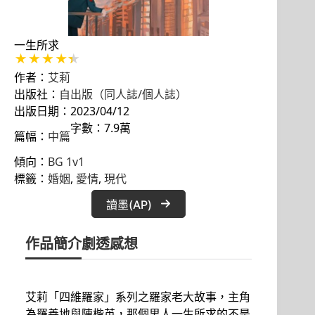
一生所求
作者：
艾莉
出版社：
自出版（同人誌/個人誌）
出版日期：2023/04/12
字數：7.9萬
篇幅：
中篇
傾向：
BG 1v1
標籤：
婚姻
, 
愛情
, 
現代
讀墨(AP)
作品簡介
劇透感想
艾莉「四維羅家」系列之羅家老大故事，主角
為羅善地與陳楷英，那個男人一生所求的不是