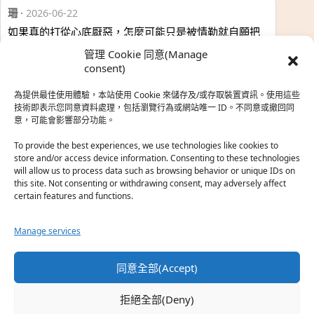
珊
·
2026-06-22
如果真的打從心底厭惡，怎麼可能只是被情勒就自願把
時…
管理 Cookie 同意(Manage
於『強風吹拂』
consent)
為提供最佳使用體驗，本站使用 Cookie 來儲存及/或存取裝置資訊。使用這些
熱帶魚
·
2026-06-22
技術即表示您同意資料處理，包括瀏覽行為或網站唯一 ID。不同意或撤回同
意，可能會影響部分功能。
之前看到網路上有人說灰二自私情勒大家陪他圓夢，但
真…
To provide the best experiences, we use technologies like cookies to
store and/or access device information. Consenting to these technologies
於『強風吹拂』
will allow us to process data such as browsing behavior or unique IDs on
this site. Not consenting or withdrawing consent, may adversely affect
certain features and functions.
珊
·
2026-06-18
我也喜歡運動番，雖然前陣子挑戰鑽石王牌失敗了，看
Manage services
第…
於『白領羽球部』
同意全部(Accept)
熱帶魚
·
2026-06-18
拒絕全部(Deny)
看了排少、強風吹拂，依然還是很喜歡運動番於是接續