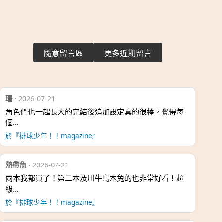
隨意留言區
更多近期留言
珊
·
2026-07-21
角色們也一起長大的完結後追加設定真的很棒，覺得每
個…
於『排球少年！！magazine』
熱帶魚
·
2026-07-21
兩本我都買了！第二本及川牛島木兔的也非常好看！超
級…
於『排球少年！！magazine』