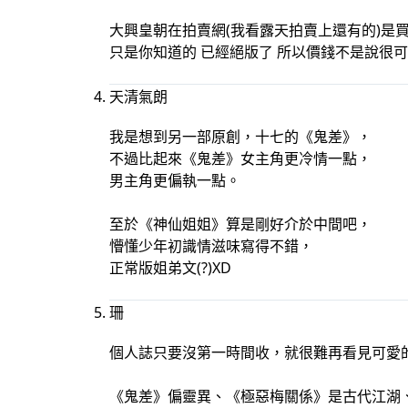
大興皇朝在拍賣網(我看露天拍賣上還有的)是
只是你知道的 已經絕版了 所以價錢不是說很
天清氣朗
我是想到另一部原創，十七的《鬼差》，
不過比起來《鬼差》女主角更冷情一點，
男主角更偏執一點。
至於《神仙姐姐》算是剛好介於中間吧，
懵懂少年初識情滋味寫得不錯，
正常版姐弟文(?)XD
珊
個人誌只要沒第一時間收，就很難再看見可愛
《鬼差》偏靈異、《極惡梅關係》是古代江湖、