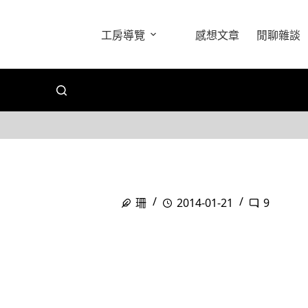
工房導覽
感想文章
閒聊雜談
珊
2014-01-21
9