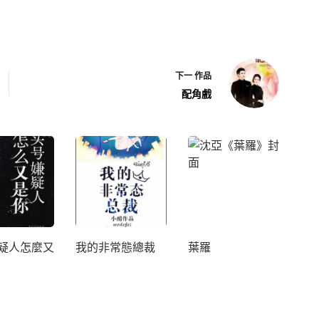
下一
作品
配角戲
疑人怎麼又
我的非常態總裁
葉羅