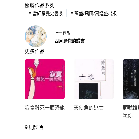
關聯作品系列
#
當紅羅曼史書系
#
萬盛/飛田/萬達盛出版
上一
作品
四月是你的謊言
更多作品
寂寞殺死一頭恐龍
天使魚的逃亡
頭號嫌
是你
9 則留言