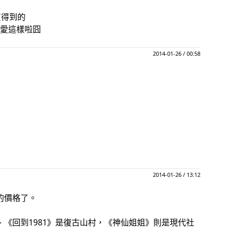
買得到的
可愛這樣啦囧
2014-01-26 / 00:58
2014-01-26 / 13:12
的價格了。
《回到1981》是復古山村，《神仙姐姐》則是現代社