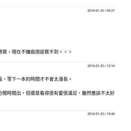
2014-01-25 / 09:27
想買，現在不嫌麻煩卻買不到。。。
2014-01-25 / 12:14
看，等下一本的時間才不會太漫長。
分開時間出，但還是看得很有愛很滿足，雖然應該不太好
2014-01-25 / 19:44