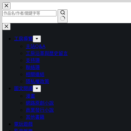
跳
至
主
找
要
不
內
工房導覽
到
容
主站Q&A
符
工房沿革與歷史留言
合
支持珊
條
聯絡珊
件
相關連結
的
隱私權政策
結
圖文閱讀
果
漫畫
網路原創小說
商業發行小說
其他書籍
電玩遊戲