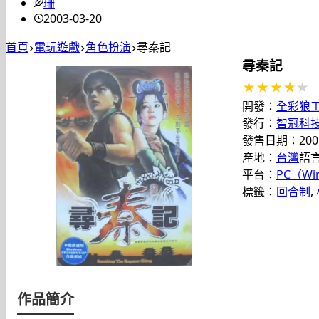
珊
2003-03-20
首頁
電玩遊戲
角色扮演
尋秦記
尋秦記
開發：
全彩狼
發行：
智冠科
發售日期：2001
產地：
台灣
語
平台：
PC（Wi
標籤：
回合制
, 
作品簡介