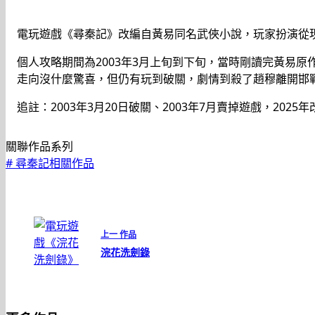
電玩遊戲《尋秦記》改編自黃易同名武俠小說，玩家扮演從
個人攻略期間為2003年3月上旬到下旬，當時剛讀完黃易
走向沒什麼驚喜，但仍有玩到破關，劇情到殺了趙穆離開邯
追註：2003年3月20日破關、2003年7月賣掉遊戲，202
關聯作品系列
#
尋秦記相關作品
上一
作品
浣花洗劍錄