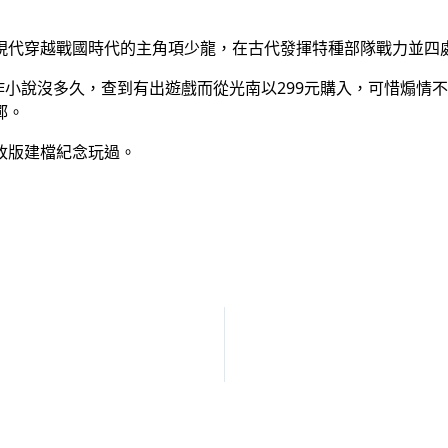
現代穿越戰國時代的主角項少龍，在古代發揮特種部隊戰力並四
原作小說沒多久，查到有出遊戲而從光南以299元購入，可惜煽
鄲。
5年改版建檔紀念玩過。