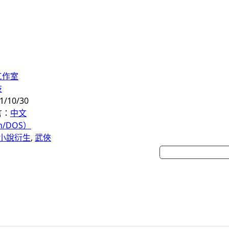
工作室
技
/10/30
言：
中文
n/DOS）
小說衍生
, 
武俠
巴哈姆特作品資訊