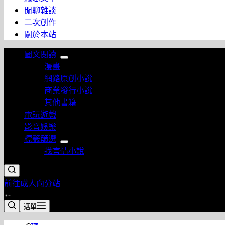
閒聊雜談
二次創作
關於本站
圖文閱讀
漫畫
網路原創小說
商業發行小說
其他書籍
電玩遊戲
影音娛樂
標籤篩選
找言情小說
前往成人向分站
選單