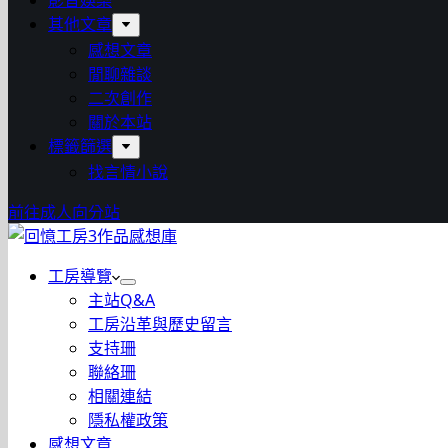
影音娛樂
其他文章
感想文章
閒聊雜談
二次創作
關於本站
標籤篩選
找言情小說
前往成人向分站
工房導覽
主站Q&A
工房沿革與歷史留言
支持珊
聯絡珊
相關連結
隱私權政策
感想文章