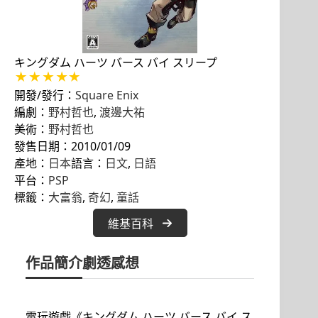
キングダム ハーツ バース バイ スリープ
開發/發行：
Square Enix
編劇：
野村哲也
,
渡邊大祐
美術：
野村哲也
發售日期：2010/01/09
產地：
日本
語言：
日文
, 
日語
平台：
PSP
標籤：
大富翁
, 
奇幻
, 
童話
維基百科
作品簡介
劇透感想
電玩遊戲《キングダム ハーツ バース バイ ス