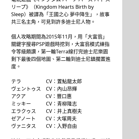
リープ》（Kingdom Hearts Birth by
Sleep）被譯為「王國之心 夢中降生」，故事
共三名主角，可見到許多迪士尼人物。
個人攻略期間為2015年11月，用「大富翁」
關鍵字搜尋PSP遊戲時挖到，大富翁模式練指
令等級頗讚，第一輪Terra線打完迪士尼樂園
剩下最後四個地圖、第二輪到迪士尼鎮擱置進
度。
テラ CV：置鮎龍太郎
ヴェントゥス CV：內山昂輝
アクア CV：豐口惠
ミッキー CV：青柳隆志
エラクゥス CV：井上真樹夫
ゼアノート CV：大塚周夫
ヴァニタス CV：入野自由