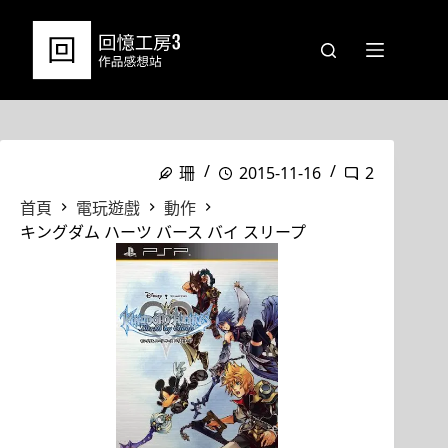
跳
至
主
要
內
容
珊
2015-11-16
2
首頁
電玩遊戲
動作
キングダム ハーツ バース バイ スリープ