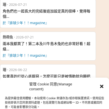
珊
·
2026-07-21
角色們也一起長大的完結後追加設定真的很棒，覺得每
個…
於『排球少年！！magazine』
熱帶魚
·
2026-07-21
兩本我都買了！第二本及川牛島木兔的也非常好看！超
級…
於『排球少年！！magazine』
珊
·
2026-06-22
如果真的打從心底厭惡，怎麼可能只是被情勒就自願把
時…
管理 Cookie 同意(Manage
於『強風吹拂』
consent)
為提供最佳使用體驗，本站使用 Cookie 來儲存及/或存取裝置資訊。使用這些
熱帶魚
·
2026-06-22
技術即表示您同意資料處理，包括瀏覽行為或網站唯一 ID。不同意或撤回同
意，可能會影響部分功能。
之前看到網路上有人說灰二自私情勒大家陪他圓夢，但