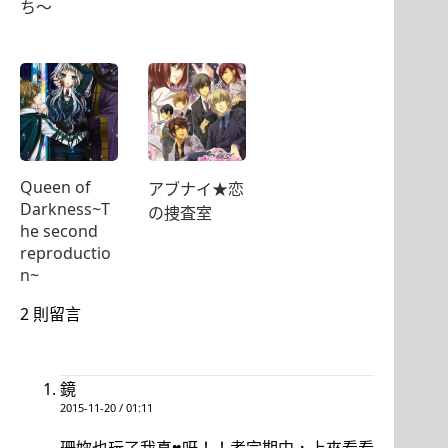
ち〜
Queen of
アブナイ★恋
Darkness~T
の捜査室
he second
reproductio
n~
2 則留言
鏡
2015-11-20 / 01:11
珊妳也玩了我真♥呀！！考完期中，上來看看