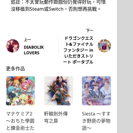
追註：不太會玩動作遊戲但仍覺得好玩，可惜
沒移植到Steam或Switch，否則想再挑戰。
下一
ドラゴンクエス
上一
ト&ファイナル
DIABOLIK
ファンタジー in
LOVERS
いただきストリ
ート ポータブル
更多作品
マナケミア2
軒轅劍外傳
Siesta ～すす
〜おちた學園
穹之扉
き野原の夢物
と錬金術士た
語～