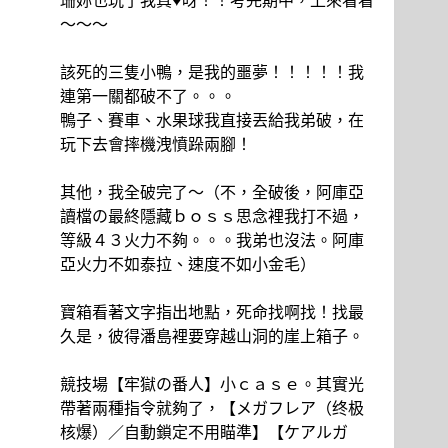
～～～
該死的三隻小鴨，是我的噩夢！！！！！我
連第一關都破不了。。。
鴨子、賽車、水果球我直接丟給我弟破，在
玩下去會摔機洩憤跺兩腳！
其他，我全破完了～（不，全破後，阿庫亞
讀檔の最終隱藏ｂｏｓｓ思念裡我打不過，
等級４３火力不夠。。。我弟也沒法。阿庫
亞火力不如泰拉、速度不如小金毛）
寶箱看著文字指出地點，死命找啊找！找最
久是，彼得潘島裡要穿越山洞的崖上箱子。
競技場【牢獄の番人】小ｃａｓｅ。其實光
帶著兩種指令就夠了，【メガフレア（终极
核爆）／自動鎖定不用瞄準】【ケアルガ