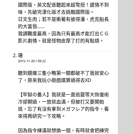
國際版，英文配音聽起來超彆扭！感情不到
味，先破完漢化版才去挑戰國際版。
日文生肉；若不是衝著有彼得潘、虎克船長
的大富翁……
我調難度最高，因為只有最高才能打出ＣＧ
影片劇情。就是怪物皮厚了打的有點煩。
珊
2015-11-20 / 09:22
聽到鏡連三隻小鴨第一關都破不了我就安心
了，原來我玩小遊戲還算過得去XD
【牢獄の番人】我就是一直逃竄等大恢復術
冷卻期過，一放就血滿，但被打又要開始
逃，忘了有沒有拿到メガフレア的指令，看
來得再研究一下攻略。
因為指令練滿就想換一個，有時就會把練完