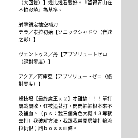
（大回复）】幾比幾看愛好。『留得青山在
不怕沒燒』為基準。
射擊鎖定抽空補刀
テラ／泰拉初始【ソニックシャドウ（音速
之影）】
ヴェントゥス／丹【アブソリュートゼロ
（絕對零度）】
アクア／阿庫亞【アブソリュートゼロ（絕
對零度）】
競技場【最終魔王ｘ２】才難搞！！！單打
屢戰屢敗，狂被追著打，閃閃躲躲根本來不
及補血。（ｐｓ：我三個角色大概４３等就
去打）我破解方法，我跟我弟開房雙打輪流
拉仇恨；刷ｂｏｓｓ血條。