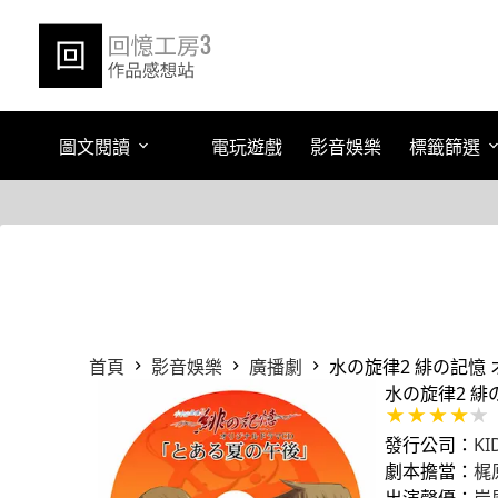
跳
至
主
要
內
容
圖文閱讀
電玩遊戲
影音娛樂
標籤篩選
首頁
影音娛樂
廣播劇
水の旋律2 緋の記憶
水の旋律2 緋
發行公司：
KI
劇本擔當：
梶
出演聲優：
岸