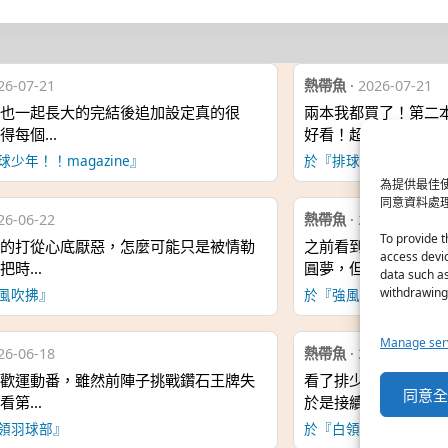
26-07-21
熱帶魚
·
2026-07-21
也一起長大的完結後追加設定真的很
兩本我都買了！第二
得每個…
好看！超級…
少年！！magazine』
於『排球少年！！maga
為提供最佳使
同意資料處
26-06-22
熱帶魚
·
2026-06-22
To provide t
的打從心底厭惡，怎麼可能只是被情勒
之前看到網路上有人
access devic
把時…
圓夢，但真…
data such as
withdrawing 
風吹拂』
於『強風吹拂』
Manage ser
26-06-18
熱帶魚
·
2026-06-18
歡運動番，雖然前陣子挑戰鑽石王牌失
看了排少、強風吹拂
同意全部
看第…
於是接續著…
領羽球部』
於『白領羽球部』