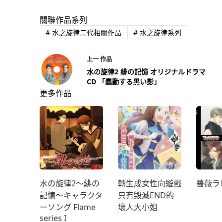
關聯作品系列
#
水之旋律二代相關作品
#
水之旋律系列
上一
作品
水の旋律2 緋の記憶 オリジナルドラマ
CD 「蠢動する黒い影」
更多作品
水の旋律2～緋の
轉生成女性向遊戲
薔薇ラ
記憶～キャラクタ
只有毀滅END的
ーソング Flame
壞人大小姐
series I