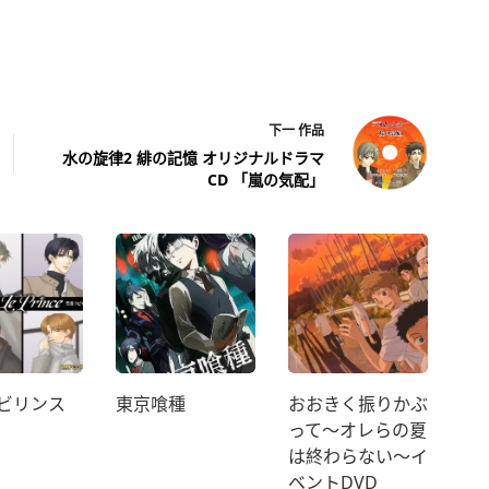
下一
作品
水の旋律2 緋の記憶 オリジナルドラマ
CD 「嵐の気配」
ビリンス
東京喰種
おおきく振りかぶ
って～オレらの夏
は終わらない～イ
ベントDVD