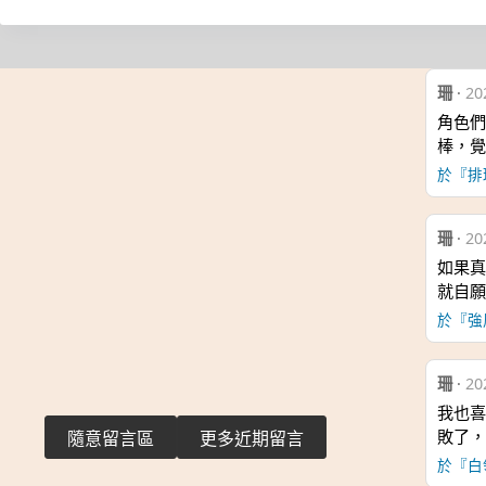
珊
·
20
角色們
棒，覺
於『排球
珊
·
20
如果真
就自願
於『強
珊
·
20
我也喜
敗了，
隨意留言區
更多近期留言
於『白