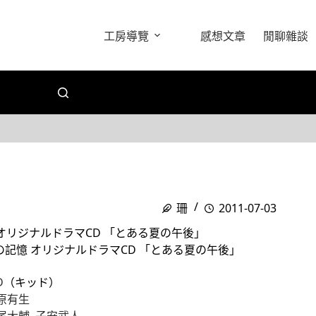
工房導覽
感想文章
閒聊雜談
珊
2011-07-03
 オリジナルドラマCD 「とある夏の午後」
の記憶 オリジナルドラマCD 「とある夏の午後」
D
（キッド）
原有生
尾大輔
,
子安武人