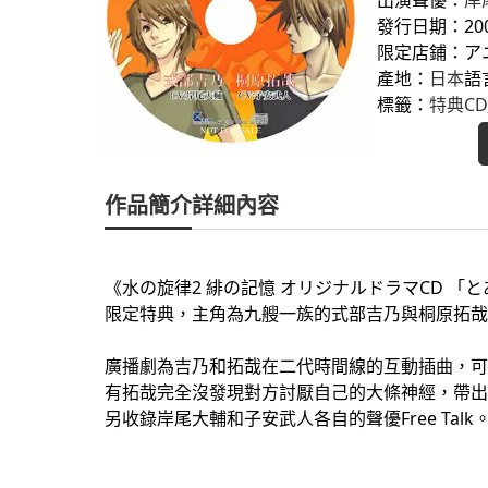
發行日期：2006
限定店鋪：ア
產地：
日本
語
標籤：
特典CD
作品簡介
詳細內容
《水の旋律2 緋の記憶 オリジナルドラマCD 「
限定特典，主角為九艘一族的式部吉乃與桐原拓哉
廣播劇為吉乃和拓哉在二代時間線的互動插曲，可
有拓哉完全沒發現對方討厭自己的大條神經，帶出
另收錄岸尾大輔和子安武人各自的聲優Free Talk