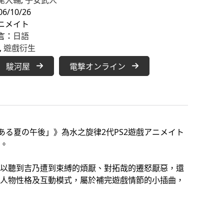
/10/26
ニメイト
言：
日語
, 
遊戲衍生
駿河屋
電撃オンライン
とある夏の午後」》為水之旋律2代PS2遊戲アニメイト
。
以聽到吉乃遭到束縛的煩厭、對拓哉的遷怒厭惡，還
人物性格及互動模式，屬於補完遊戲情節的小插曲，
。