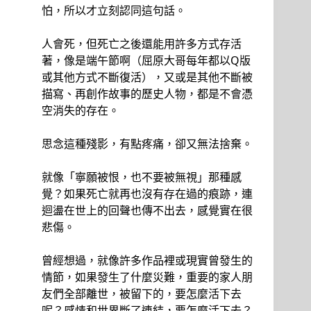
怕，所以才立刻認同這句話。
人會死，但死亡之後還能用許多方式存活
著，像是端午節啊（屈原大哥每年都以Q版
或其他方式不斷復活），又或是其他不斷被
描寫、再創作故事的歷史人物，都是不會憑
空消失的存在。
思念這種殘影，有點疼痛，卻又無法捨棄。
就像「寧願被恨，也不要被無視」那種感
覺？如果死亡就再也沒有存在過的痕跡，連
迴盪在世上的回聲也傳不出去，感覺實在很
悲傷。
曾經想過，就像許多作品裡或現實曾發生的
情節，如果發生了什麼災難，重要的家人朋
友們全部離世，被留下的，要怎麼活下去
呢？感情和世界斷了連結，要怎麼活下去？