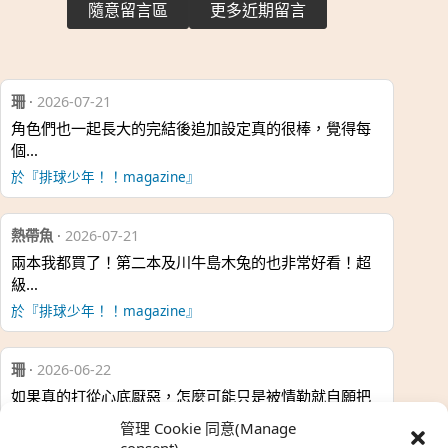
隨意留言區
更多近期留言
珊
·
2026-07-21
角色們也一起長大的完結後追加設定真的很棒，覺得每
個…
於『排球少年！！magazine』
熱帶魚
·
2026-07-21
兩本我都買了！第二本及川牛島木兔的也非常好看！超
級…
於『排球少年！！magazine』
珊
·
2026-06-22
如果真的打從心底厭惡，怎麼可能只是被情勒就自願把
時…
管理 Cookie 同意(Manage
於『強風吹拂』