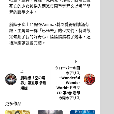
死亡的少女被捲入兩派集團爭奪咒文以解開詛
咒的戰爭之中。
前陣子晚上11點在Animax轉到覺得劇情滿有
趣，主角是一群「已死去」的少女們，特殊設
定勾起了我的好奇心，陸陸續續看了幾集，這
禮拜應該就會完結。
下一
クローバーの国
上一
のアリス
劇場版「空の境
~Wonderful
Wonder
界」第五章 矛盾
World~ドラマ
螺旋
CD 第2巻 忘却
の森のアリス
更多作品