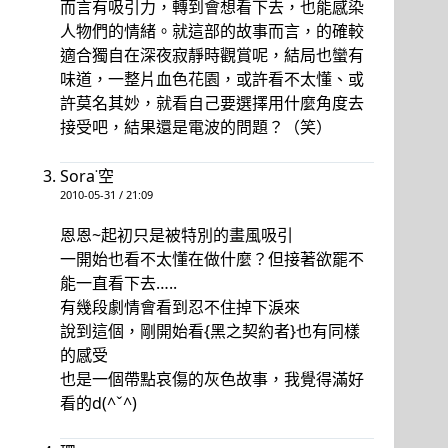
而言有吸引力，轉到會想看下去，也能感染
人物們的情緒。就這部的故事而言，的確較
適合獨自在深夜寂靜時觀賞呢，結局也蠻有
味道，一整片血色花園，或許看不太懂、或
許莫名其妙，就看自己要選擇用什麼角度去
接受吧，結果還是電波的問題？（笑）
Sora˙空
2010-05-31 / 21:09
恩恩~起初只是被特別的畫風吸引
一開始也看不太懂在做什麼？但接著欲罷不
能一直看下去…..
有幾段劇情會看到忍不住掉下淚來
說到這個，剛開始看{黑之契約者}也有同樣
的感受
也是一個帶點哀傷的灰色故事，我覺得滿好
看的d(^ˇ^)