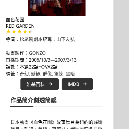
血色花園
RED GARDEN
導演：
松尾衡
劇本統籌：
山下友弘
動畫製作：
GONZO
首播期間：2006/10/3—2007/3/13
話數：本篇22話+OVA2話
標籤：
奇幻
, 
懸疑
, 
群像
, 
驚悚
, 
黑暗
IMDB
維基百科
作品簡介
劇透簡感
日本動畫《血色花園》故事舞台為紐約的羅斯
福島，凱特、蘿絲、克萊兒、瑞秋等四名已經